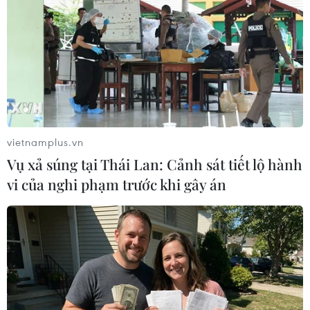
vietnamplus.vn
Vụ xả súng tại Thái Lan: Cảnh sát tiết lộ hành
vi của nghi phạm trước khi gây án
Bầu cử Guinea: Tòa án Hiến pháp tuyên
bố ông Alpha Conde tái đắc cử
07/11/2020 14:02
Trước đó, Ủy ban Bầu cử quốc gia của Guinea cho biết