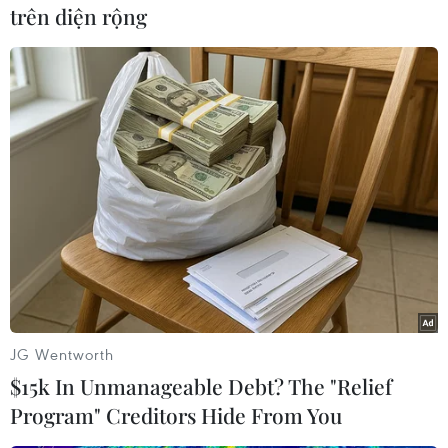
trên diện rộng
Tuyên bố của bà Bachelet nêu rõ bất ổn chính
trị không mang lại ích lợi cho bất kỳ bên nào và
cần các bên ở Bờ Biển Ngà đối thoại để hạ nhiệt
căng thẳng./.
(TTXVN/Vietnam+)
JG Wentworth
$15k In Unmanageable Debt? The "Relief
Program" Creditors Hide From You