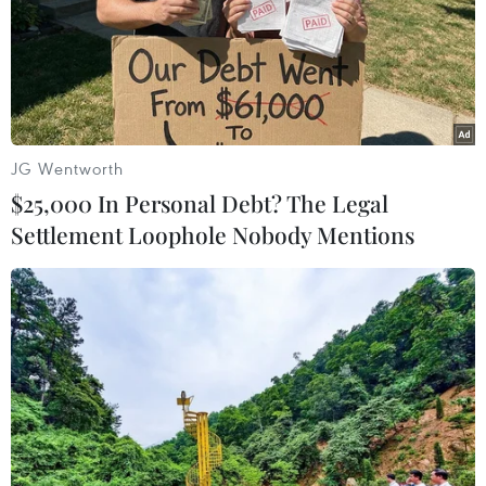
Tổng thống Conde, 82 tuổi, đã giành được 59,5% số
phiếu bầu, qua đó tái đắc cử ngay ở vòng bỏ phiếu
đầu tiên.
JG Wentworth
$25,000 In Personal Debt? The Legal
Settlement Loophole Nobody Mentions
Thủ tướng Ethiopia thay ngoại trưởng và