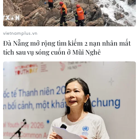
vietnamplus.vn
Đà Nẵng mở rộng tìm kiếm 2 nạn nhân mất
tích sau vụ sóng cuốn ở Mũi Nghê
TIN CÙNG CHUYÊN MỤC
Cộng hòa Dân chủ Congo ghi nhận
hơn 300 trẻ em tử vong do Ebola
08/08/2026 15:21
Giao tranh dữ dội ở miền Tây Libya,