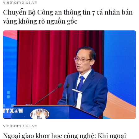
vietnamplus.vn
Chuyển Bộ Công an thông tin 7 cá nhân bán
vàng không rõ nguồn gốc
Nhiều người thiệt mạng trong các vụ tấn
công ở miền Đông CHDC Congo
09/11/2020 00:48
Nhóm phiến quân ADF đã thực hiện vụ tấn công nhằm
vào thị trấn Kisima, khiến ít nhất 4 người thiệt mạng.
Hiện chưa có số liệu chính thức về các trường hợp
thương vong tại đây.
vietnamplus.vn
Ngoại giao khoa học công nghệ: Khi ngoại