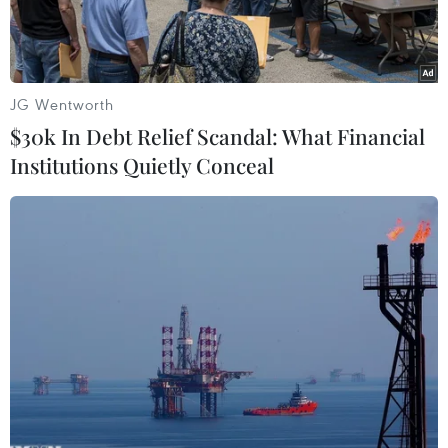
Tổng thống Bờ Biển Ngà Alassane Ouattara phát biểu tại
JG Wentworth
Abidjan ngày 31/10/2020. Ảnh: THX/ TTXVN
$30k In Debt Relief Scandal: What Financial
Ngày 9/11, Tổng thống tái đắc cử Bờ Biển Ngà
Institutions Quietly Conceal
(Côte d'Ivoire), Alassane Ouattara, đã đề nghị
thủ lĩnh phe đối lập đồng thời là đối thủ chính
trong cuộc bầu cử vừa qua - cựu Tổng thống
Henri Bedie, tham gia đàm phán nhằm tháo gỡ
thế bế tắc chính trị hiện nay ở quốc gia châu Phi
này.
Theo phóng viên TTXVN tại châu Phi, trong
tuyên bố, Tổng thống tái đắc cử Ouattara cho
biết ông đã gửi lời mời cựu Tổng thống Bedie
tham gia cuộc gặp trong vài ngày tới để đối