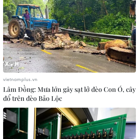
vietnamplus.vn
Lâm Đồng: Mưa lớn gây sạt lở đèo Con Ó, cây
đổ trên đèo Bảo Lộc