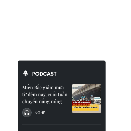
PODCAST
Miền Bắc giảm mưa
từ đêm nay, cuối tuần
chuyển nắng nóng
NGHE