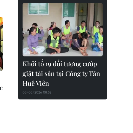
Khởi tố 19 đối tượng cướp
giật tài sản tại Công ty Tân
Huê Viên
c
08/08/2026 08:52