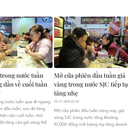
 trong nước tuần
Mở cửa phiên đầu tuần giá
g dần về cuối tuần
vàng trong nước SJC tiếp tụ
tăng nhẹ
9
ng nước tuần qua đi ngang
19/11/2018 02:35
n đầu tuần, sau đó tăng
Mở cửa phiên đầu tuần sáng nay, giá
hiên cận cuối tuần, nhờ
vàng SJC trong nước tăng khoảng
 đà tăng của giá vàng thế
10.000 đồng mỗi lượng tùy từng doanh