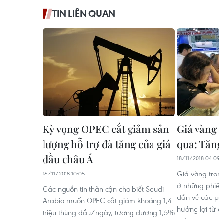
TIN LIÊN QUAN
Kỳ vọng OPEC cắt giảm sản
Giá vàng
lượng hỗ trợ đà tăng của giá
qua: Tăn
dầu châu Á
18/11/2018 04:0
Giá vàng tro
16/11/2018 10:05
ở những phiê
Các nguồn tin thân cận cho biết Saudi
dần về các p
Arabia muốn OPEC cắt giảm khoảng 1,4
hưởng lợi từ
triệu thùng dầu/ngày, tương đương 1,5%