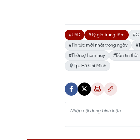
#USD
#Tỷ giá trung tâm
#G
#Tin tức mới nhất trong ngày
#T
#Thời sự hôm nay
#Bản tin thời
Tp. Hồ Chí Minh