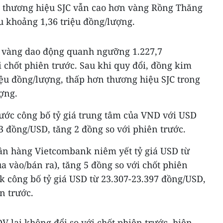
, thương hiệu SJC vẫn cao hơn vàng Rồng Thăng
 khoảng 1,36 triệu đồng/lượng.
iá vàng dao động quanh ngưỡng 1.227,7
 chốt phiên trước. Sau khi quy đổi, đồng kim
riệu đồng/lượng, thấp hơn thương hiệu SJC trong
ợng.
ớc công bố tỷ giá trung tâm của VND với USD
3 đồng/USD, tăng 2 đồng so với phiên trước.
gân hàng Vietcombank niêm yết tỷ giá USD từ
 vào/bán ra), tăng 5 đồng so với chốt phiên
k công bố tỷ giá USD từ 23.307-23.397 đồng/USD,
n trước.
 lại không đổi so với chốt phiên trước, hiện