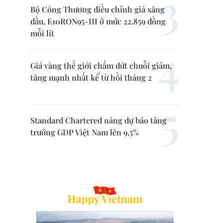
Bộ Công Thương điều chỉnh giá xăng
dầu, E10RON95-III ở mức 22.859 đồng
mỗi lít
Giá vàng thế giới chấm dứt chuỗi giảm,
tăng mạnh nhất kể từ hồi tháng 2
Standard Chartered nâng dự báo tăng
trưởng GDP Việt Nam lên 9,5%