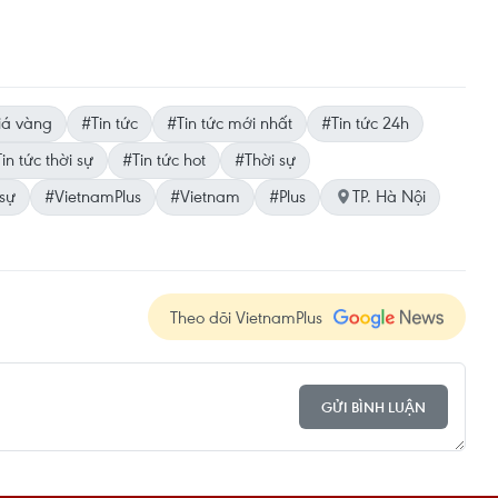
iá vàng
#Tin tức
#Tin tức mới nhất
#Tin tức 24h
in tức thời sự
#Tin tức hot
#Thời sự
 sự
#VietnamPlus
#Vietnam
#Plus
TP. Hà Nội
Theo dõi VietnamPlus
GỬI BÌNH LUẬN