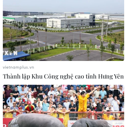
30/07/2026 07:37
Xem thêm
vietnamplus.vn
CƠ QUAN CHỦ QUẢN: THÔNG TẤN XÃ VIỆT NAM
Thành lập Khu Công nghệ cao tỉnh Hưng Yên
Tổng Biên tập: TRẦN TIẾN DUẨN
Phó Tổng Biên tập: NGUYỄN THỊ TÁM, KHÚC THANH
THỦY
Sở hữu trí tuệ
Quy định sử dụng
RSS
Hỗ trợ