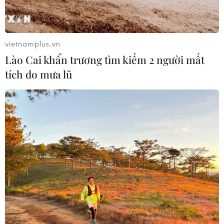
Quảng Ninh chấm dứt cơ sở giết mổ
động vật không đủ điều kiện trước
31/10
vietnamplus.vn
03/08/2026 11:31
Lào Cai khẩn trương tìm kiếm 2 người mất
tích do mưa lũ
Bệnh viện hạng đặc biệt cơ sở Ninh
Bình khẳng định "cánh tay nối dài"
hiệu quả
03/08/2026 07:15
Bộ Y tế: Đề xuất quỹ Bảo hiểm y tế
thanh toán chi phí khám chữa bệnh y
học gia đình
03/08/2026 07:04