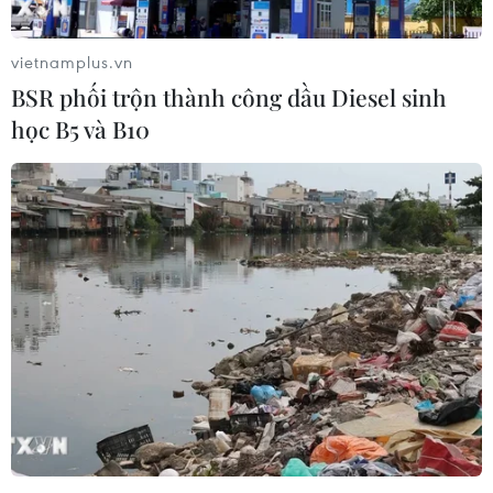
vietnamplus.vn
BSR phối trộn thành công dầu Diesel sinh
học B5 và B10
Thành lập ngân hàng mô đầu tiên và duy
nhất tại Việt Nam
16/10/2018 11:45
Ngân hàng mô của Bệnh viện Việt Đức là ngân hàng
đầu tiên và duy nhất tại Việt Nam được thành lập theo
quy định của Luật hiến, lấy, ghép mô, bộ phận cơ thể
người và hiến lấy xác.