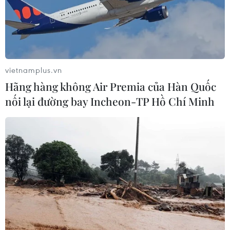
Bộ Y tế ban hành Kế hoạch dự phòng
thương tích giai đoạn 2026-2030
04/08/2026 07:41
vietnamplus.vn
Hãng hàng không Air Premia của Hàn Quốc
Hệ thống y tế đa cực, đưa y tế đến
nối lại đường bay Incheon-TP Hồ Chí Minh
gần dân
04/08/2026 04:55
Bộ Y tế đề xuất 8 nhóm chính sách
trong sửa đổi Luật hiến, ghép mô,
tạng
03/08/2026 14:44