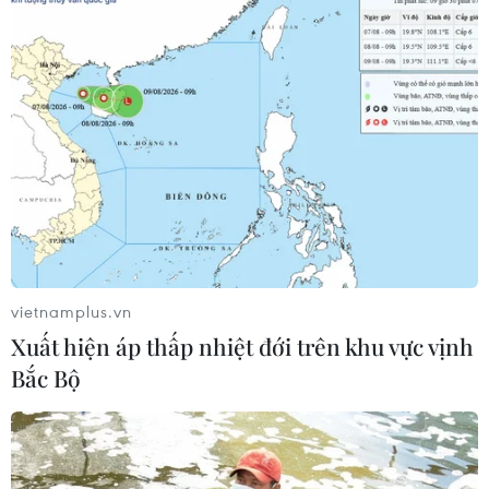
07/08/2026 03:03
Thắp lên hy vọng cho bệnh nhân
nghèo từ 'phòng khám 0 đồng' ở An
Giang
07/08/2026 02:00
Ca vi phẫu ghép da đầu hiếm gặp
giúp bé gái phục hồi sau 10 năm
06/08/2026 07:15
vietnamplus.vn
Xuất hiện áp thấp nhiệt đới trên khu vực vịnh
Bắc Bộ
Hà Nội: Kiểm tra, xác minh liên quan
đến sản phẩm giảm cân dạng bút
tiêm
06/08/2026 07:05