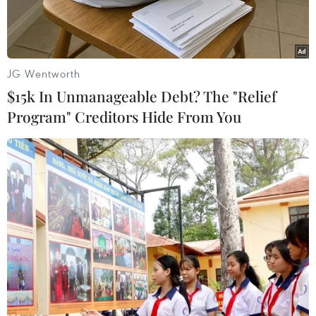
tinh vi.
JG Wentworth
$15k In Unmanageable Debt? The "Relief
Program" Creditors Hide From You
Ảnh chỉ có tính minh họa. (Ảnh: Dương Ngọc/TTXVN)
Thời gian vừa qua, dư luận hết sức xôn xao khi
được thông tin Công an thành phố Hà Nội liên