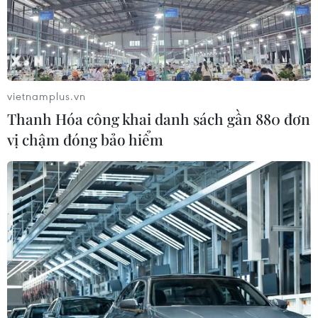
vietnamplus.vn
Thanh Hóa công khai danh sách gần 880 đơn
vị chậm đóng bảo hiểm