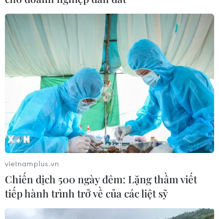
06/11/2018 02:41
Dù được ví như “ánh sáng cuối đường hầm” với những
đứa trẻ không may mắc bệnh hiểm nghèo thế nhưng số
lượng các ca ghép tạng cho trẻ em tại Việt Nam rất ít ỏi
do khan hiếm nguồn tạng hiến tặng.
vietnamplus.vn
Chiến dịch 500 ngày đêm: Lặng thầm viết
tiếp hành trình trở về của các liệt sỹ