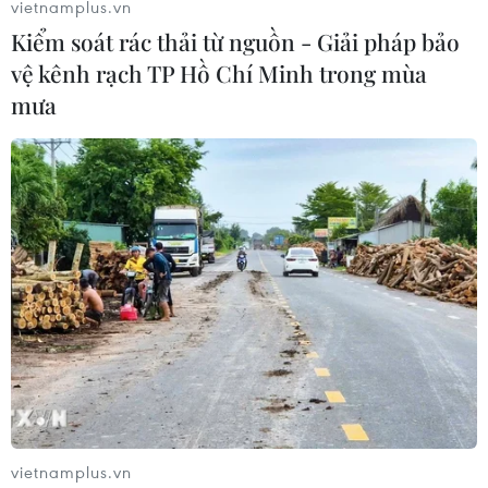
vietnamplus.vn
Kiểm soát rác thải từ nguồn - Giải pháp bảo
vệ kênh rạch TP Hồ Chí Minh trong mùa
mưa
Phát hiện thêm một đường dây mua bán
mô và bộ phận cơ thể người
17/10/2018 11:37
Công an quận Long Biên (Hà Nội) phát giác tại nhà
Nguyễn Tuấn Tài, ở ngõ 229 Nguyễn Văn Linh, có hiện
vietnamplus.vn