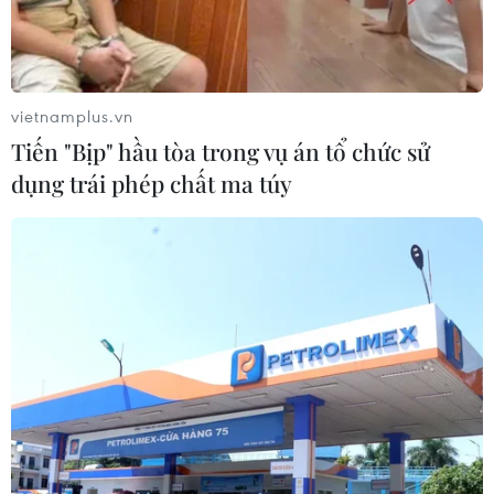
#tin tức mới nhất trong ngày
#tin tức thời sự
#tin tức hot
#VietnamPlus
#Vietnam
#Plus
vietnamplus.vn
Tiến "Bịp" hầu tòa trong vụ án tổ chức sử
Theo dõi VietnamPlus
dụng trái phép chất ma túy
TIN LIÊN QUAN