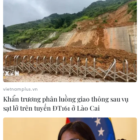
Hà Nội: Triệt phá đường dây môi giới mua
bán bộ phận cơ thể người
13/12/2018 10:21
Ngày 13/12, Công an quận Long Biên (Hà Nội) cho biết,
đã khởi tố vụ án, khởi tố bị can, tạm giam Nguyễn Đức
Thắng về tội danh "Mua bán, chiếm đoạt mô hoặc bộ
phận cơ thể người."
vietnamplus.vn
Khẩn trương phân luồng giao thông sau vụ
sạt lở trên tuyến ĐT161 ở Lào Cai