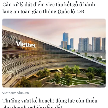
tượng một số người từ tỉnh ngoài tụ tập với biểu hiện
Cần xử lý dứt điểm việc tập kết gỗ ở hành
nghi vấn, liên quan đến mua bán thận.
lang an toàn giao thông Quốc lộ 22B
vietnamplus.vn
Ghép tạng cho trẻ em ở Việt Nam: Khan
Thưởng vượt kế hoạch: động lực còn thiếu
hiếm nguồn tạng hiến tặng
cho doanh nghiệp dẫn dắt