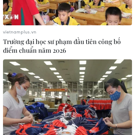
dài "Hạ Long huyền ảo." Hai hoa hậu Việt Nam
là Ngọc Hân và Thùy Dungđã trình diễn áo dài
và trực tiếp kêu gọi bầu chọn cho Hạ Long
trongcầu truyền hình đặc biệt ý nghĩa này./.
vietnamplus.vn
Trường đại học sư phạm đầu tiên công bố
điểm chuẩn năm 2026
Thanh Giang (TTXVN/Vietnam+)