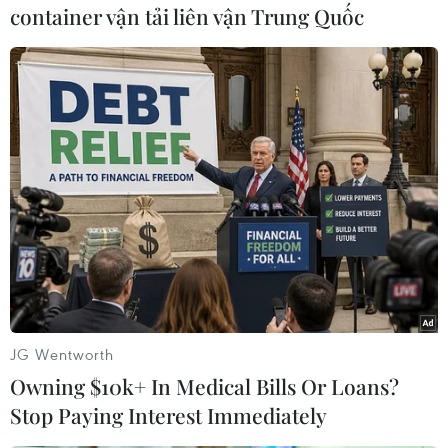
trách nhiệm với kỳ quan có một không hai này.
container vận tải liên vận Trung Quốc
Bộ trưởng Hoàng Tuấn Anh khẳng định thông
qua cuộcbầu chọn này, Việt Nam thực hiện
chiến lược quảng bá hình ảnh quốc gia,giới
thiệu đến bạn bè quốc tế hình ảnh một đất nước
thiên nhiên tươiđẹp, tích cực hội nhập quốc tế.
Nếu được trở thành một trong 7 kỳ quanthiên
nhiên mới của thế giới sẽ tạo cơ hội cho Vịnh Hạ
Long tiếp tục thuhút số lượng lớn du khách
trong và ngoài nước...
Để bầuchọn 7 kỳ quan thiên nhiên mới của thế
JG Wentworth
giới có 4 cách: bầu chọn trênmạng internet (có
Owning $10k+ In Medical Bills Or Loans?
phần tiếng Việt), gọi điện thoại quốc tế, qua
Stop Paying Interest Immediately
mạng xãhội Facebook, tin nhắn điện thoại di