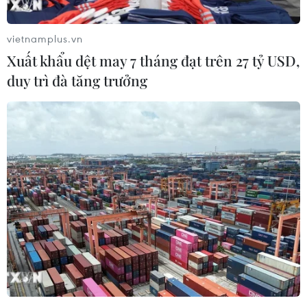
vietnamplus.vn
#Cầu truyền hình
#Vịnh Hạ Long
Xuất khẩu dệt may 7 tháng đạt trên 27 tỷ USD,
duy trì đà tăng trưởng
#Vận động bầu chọn
#Kỳ quan thiên nhiên mới
Theo dõi VietnamPlus
TIN CÙNG CHUYÊN MỤC
Sân khấu nghệ thuật thực cảnh