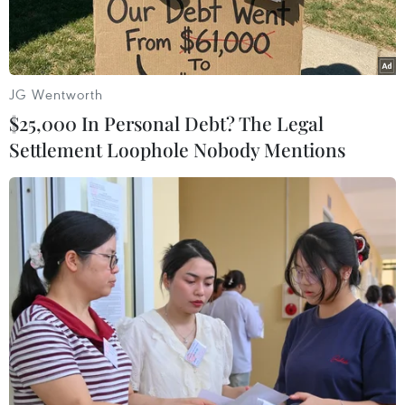
vận động cộng đồng tham gia bầu chọn Vịnh Hạ
Long trở thành kỳ quanthiên nhiên mới của thế
giới khi cuộc bầu chọn chỉ còn hơn 10 ngày nữa.
JG Wentworth
Chương trình phát sóng trực tiếp trên sóng
$25,000 In Personal Debt? The Legal
VTV1, VTV4 Đài truyền hìnhViệt Nam để công
Settlement Loophole Nobody Mentions
chúng trong nước, người Việt Nam ở nước
ngoài cùng theodõi và bầu chọn.
Chương trình do Bộ Văn hóa, Thể thao vàDu
lịch, Đài Truyền hình Việt Nam và Ủy ban Nhân
dân tỉnh Quảng Ninh phối hợp tổchức. Đây được
xem là điểm nhấn, bước đột phá lớn về số
lượng phiếu bầutrong nước, quốc tế trong 2
tuần bầu chọn cuối. Qua đó, Việt Nam gửithông
điệp của quốc gia tới các nước bạn trên thế giới