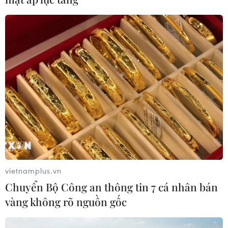
CƠ QUAN CHỦ QUẢN: THÔNG TẤN XÃ VIỆT NAM
Tổng Biên tập: TRẦN TIẾN DUẨN
Phó Tổng Biên tập: NGUYỄN THỊ TÁM, KHÚC THANH
THỦY
Sở hữu trí tuệ
Quy định sử dụng
RSS
Hỗ trợ
Ngôn ngữ
TTXVN
Dịch vụ tin
Quảng cáo
Liên hệ
vietnamplus.vn
Chuyển Bộ Công an thông tin 7 cá nhân bán
vàng không rõ nguồn gốc
Giấy phép số: 1374/GP-BTTTT do Bộ Thông tin và Truyền thông
cấp ngày 11/9/2008.