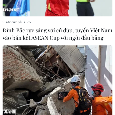
vietnamplus.vn
Đình Bắc rực sáng với cú đúp, tuyển Việt Nam
vào bán kết ASEAN Cup với ngôi đầu bảng
Khung cảnh chợ quê yên bình trong ngày đầu Năm mới. (Ảnh:
Minh Quyết/TTXVN)