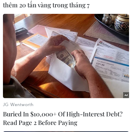
thêm 20 tấn vàng trong tháng 7
Lá chè xanh, thức uống quen thuộc của người dân nơi đây.
(Ảnh: Minh Quyết/TTXVN)
JG Wentworth
Buried In $10,000+ Of High-Interest Debt?
Read Page 2 Before Paying