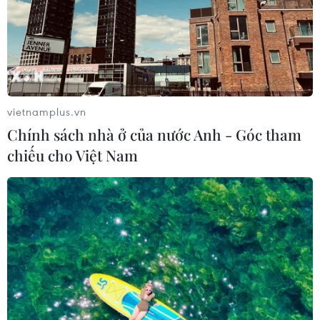
#chợ ĐỊnh Cả
#mặc cả
Hải Dương
vietnamplus.vn
TP. Hải Phòng
Chính sách nhà ở của nước Anh - Góc tham
chiếu cho Việt Nam
Theo dõi VietnamPlus
TIN CÙNG CHUYÊN MỤC