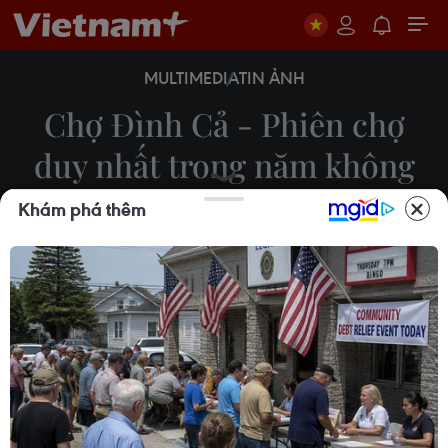
MULTIMEDIA
TIN ẢNH
Chợ Đình Cả - Phiên chợ
duy nhất trong năm không
mặc cả
Khám phá thêm
11/02/2024 12:39
Hàng năm, vào sáng mồng 2 Tết Nguyên đán, tại
xã Tân Hương, huyện Ninh Giang (Hải Dương)
diễn ra phiên chợ đặc biệt họp duy nhất một lần
trong năm trước khu vực Đình Cả, thu hút hàng
nghìn người.