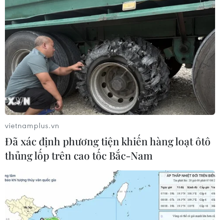
Bên cạnh những mặt hàng quen thuộc phục vụ đời sống dân
sinh, phiên chợ còn bán muối, hải sản... và trầu cau để những
bạn trẻ có cơ hội tìm được duyên lành trong Năm mới. (Ảnh:
Minh Quyết/TTXVN)
vietnamplus.vn
Đã xác định phương tiện khiến hàng loạt ôtô
thủng lốp trên cao tốc Bắc-Nam