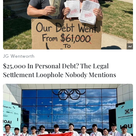
Phiên chợ không mặc cả, bán tất cả các mặt hàng. (Ảnh: Minh
Quyết/TTXVN)
JG Wentworth
$25,000 In Personal Debt? The Legal
Settlement Loophole Nobody Mentions
Khung cảnh chợ quê ngày đầu Năm mới. (Ảnh: Minh