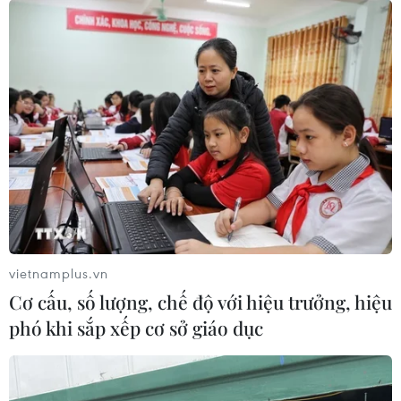
Ngay từ sáng sớm, người dân trong làng đã đi chợ để mua
những món hàng may mắn cho Năm mới. (Ảnh: Minh
Quyết/TTXVN)
vietnamplus.vn
Cơ cấu, số lượng, chế độ với hiệu trưởng, hiệu
phó khi sắp xếp cơ sở giáo dục