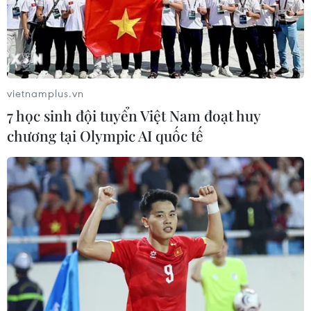
Quyết/TTXVN)
vietnamplus.vn
7 học sinh đội tuyển Việt Nam đoạt huy
chương tại Olympic AI quốc tế
Những mặt hàng nông sản được trồng từ chính những người
dân nơi đây. (Ảnh: Minh Quyết/TTXVN)