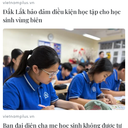
vietnamplus.vn
Đắk Lắk bảo đảm điều kiện học tập cho học
sinh vùng biên
CƠ QUAN CHỦ QUẢN: THÔNG TẤN XÃ VIỆT NAM
Tổng Biên tập: TRẦN TIẾN DUẨN
Phó Tổng Biên tập: NGUYỄN THỊ TÁM, KHÚC THANH
THỦY
Sở hữu trí tuệ
Quy định sử dụng
RSS
Hỗ trợ
Ngôn ngữ
TTXVN
vietnamplus.vn
Dịch vụ tin
Quảng cáo
Ban đại diện cha mẹ học sinh không được tự