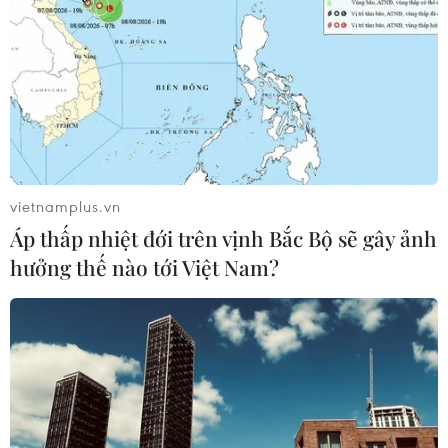
Bên cạnh ý nghĩa về "tìm kiếm sự may mắn đầu năm" thì người
dân tại đây cũng muốn sắm cho mình những thứ mà do bận
rộn chưa kịp sắm sửa. (Ảnh: Minh Quyết/TTXVN)
vietnamplus.vn
(TTXVN/Vietnam+)
Áp thấp nhiệt đới trên vịnh Bắc Bộ sẽ gây ảnh
hưởng thế nào tới Việt Nam?