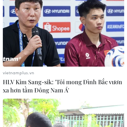
Công viên địa chất Trương
Dịch Đan Hà của Trung Quốc vào
mùa du lịch cao điểm
06/08/2026 04:13
Làng cổ tại Trung Quốc lung
linh trong lễ diễu hành đèn lồng cá
06/08/2026 04:11
vietnamplus.vn
HLV Kim Sang-sik: 'Tôi mong Đình Bắc vươn
Pháp mở các điểm tắm sông
xa hơn tầm Đông Nam Á'
phục vụ người dân trong mùa Hè
nắng nóng
06/08/2026 03:02