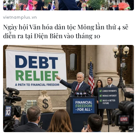
vietnamplus.vn
Ngày hội Văn hóa dân tộc Mông lần thứ 4 sẽ
diễn ra tại Điện Biên vào tháng 10
Phía ngoài cổng đình và hai bên đường có hàng trăm người
bày bán hàng hóa, các vật phẩm thiết yếu và những món hàng
may mắn cho năm mới. (Ảnh: Minh Quyết/TTXVN)