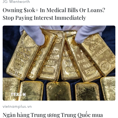
JG Wentworth
Owning $10k+ In Medical Bills Or Loans?
Stop Paying Interest Immediately
Chợ Đình Cả như sợi dây tình cảm, kết nối cư dân. (Ảnh: Minh
Quyết/TTXVN)
vietnamplus.vn
Ngân hàng Trung ương Trung Quốc mua