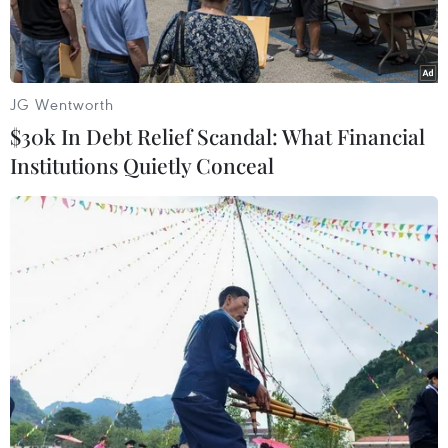
JG Wentworth
$30k In Debt Relief Scandal: What Financial
Institutions Quietly Conceal
Phiên chợ đặc biệt gắn liền với sự tích Đình Cả và sự tồn tại của
làng Bói. Mặc dù, trải qua những biến cố thăng trầm của lịch sử
và sự đổi thay của làng quê, nhưng phiên chợ duy nhất hàng
năm này vẫn được duy trì và ngày càng mở rộng. (Ảnh: Minh
Quyết/TTXVN)