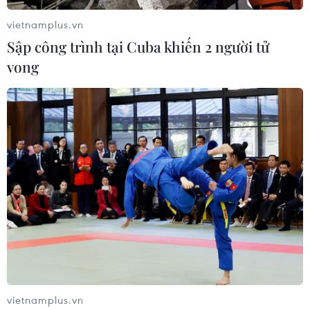
vietnamplus.vn
Sập công trình tại Cuba khiến 2 người tử
vong
Thời điểm đông nhất khoảng 7h sáng, khi người dân trong làng
và các vùng lân cận tìm về phiên chợ này để du Xuân, mua
bán. (Ảnh: Minh Quyết/TTXVN)
vietnamplus.vn