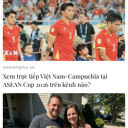
7h sáng là thời điểm đông nhất, khi người dân trong làng và
các vùng lân cận tìm về phiên chợ này để du Xuân, mua bán.
(Ảnh: Minh Quyết/TTXVN)
vietnamplus.vn
Xem trực tiếp Việt Nam-Campuchia tại
ASEAN Cup 2026 trên kênh nào?