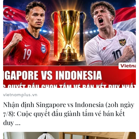
vietnamplus.vn
Nhận định Singapore vs Indonesia (20h ngày
Khung cảnh chợ quê yên bình trong ngày đầu năm mới. (Ảnh:
7/8): Cuộc quyết đấu giành tấm vé bán kết
Minh Quyết/TTXVN)
duy …