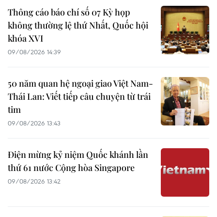
Thông cáo báo chí số 07 Kỳ họp
không thường lệ thứ Nhất, Quốc hội
khóa XVI
09/08/2026 14:39
50 năm quan hệ ngoại giao Việt Nam-
Thái Lan: Viết tiếp câu chuyện từ trái
tim
09/08/2026 13:43
Điện mừng kỷ niệm Quốc khánh lần
thứ 61 nước Cộng hòa Singapore
09/08/2026 13:42