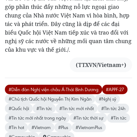
góp phần thúc đẩy những nỗ lực ngoại giao
chung của Nhà nước Việt Nam vì hòa bình, hợp
tác và phát triển. Đây cũng là dịp để các đại
biểu Quốc hội Việt Nam tiếp xúc và trao đổi với
nghị sỹ các nước về những mối quan tâm chung
của khu vực và thế giới./.
(TTXVN/Vietnam+)
#Diễn đàn Nghị viện châu Á-Thái Bình Dương
#APPF-27
#Chủ tịch Quốc hội Nguyễn Thị Kim Ngân
#Nghị sỹ
#Quốc hội
#Tin tức
#Tin tức mới nhất
#Tin tức 24h
#Tin tức mới nhất trong ngày
#Tin tức thời sự
#Tin tức
#Tin hot
#Vietnam
#Plus
#VietnamPlus
#Campuchia
Campuchia