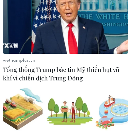
vietnamplus.vn
Tổng thống Trump bác tin Mỹ thiếu hụt vũ
#SEA Games 26
#U23 Việt Nam
#Falko Goetz
khí vì chiến dịch Trung Đông
#HCV
#Tiền thường
Việt Nam
Theo dõi VietnamPlus