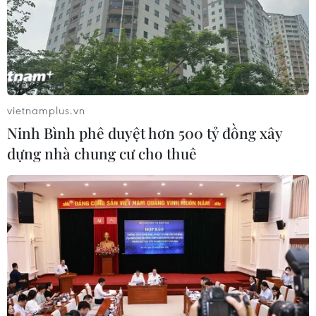
Đội tuyển Futsal Việt Nam giành
chiến thắng đậm tại giải đấu ở Thái
Lan
02/08/2026 22:40
vietnamplus.vn
Ninh Bình phê duyệt hơn 500 tỷ đồng xây
Nhận định Việt Nam vs Indonesia:
dựng nhà chung cư cho thuê
Chờ kỳ tích ngay tại 'chảo lửa'
Pakansari
02/08/2026 14:04
HLV Kim Sang Sik: 'Tuyển Việt Nam
đặt mục tiêu giành 3 điểm ngay trên
sân Indonesia'
02/08/2026 13:04