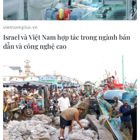
Xem thêm
vietnamplus.vn
Israel và Việt Nam hợp tác trong ngành bán
dẫn và công nghệ cao
CƠ QUAN CHỦ QUẢN: THÔNG TẤN XÃ VIỆT NAM
Tổng Biên tập: TRẦN TIẾN DUẨN
Phó Tổng Biên tập: NGUYỄN THỊ TÁM, KHÚC THANH
THỦY
Sở hữu trí tuệ
Quy định sử dụng
RSS
Hỗ trợ
Ngôn ngữ
TTXVN