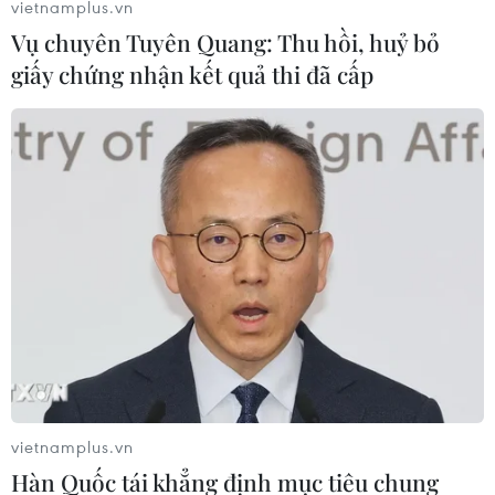
vietnamplus.vn
Theo dõi VietnamPlus
Vụ chuyên Tuyên Quang: Thu hồi, huỷ bỏ
giấy chứng nhận kết quả thi đã cấp
TIN LIÊN QUAN
vietnamplus.vn
Hàn Quốc tái khẳng định mục tiêu chung