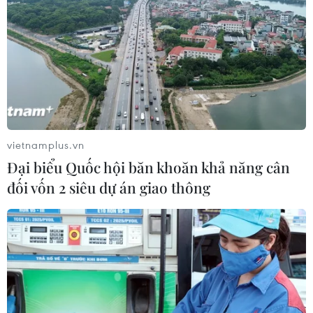
Lấy ý kiến dự án Luật Đất đai (sửa
đổi) để báo cáo Thủ tướng Chính phủ
21/07/2026 06:47
Hà Nội thúc đẩy phát triển nhà ở xã
hội giai đoạn 2026-2030
vietnamplus.vn
20/07/2026 13:59
Đại biểu Quốc hội băn khoăn khả năng cân
đối vốn 2 siêu dự án giao thông
Cần Thơ: Siết trách nhiệm cá nhân,
tập thể để trụ sở, nhà đất dôi dư tồn
đọng
16/07/2026 10:48