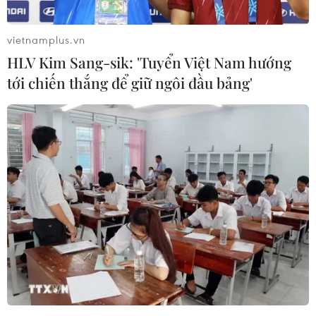
vietnamplus.vn
HLV Kim Sang-sik: 'Tuyển Việt Nam hướng
tới chiến thắng để giữ ngôi đầu bảng'
#Blockchain bất động sản
#Nhà đầu tư
#Chủ đầu tư
#Huy động vốn