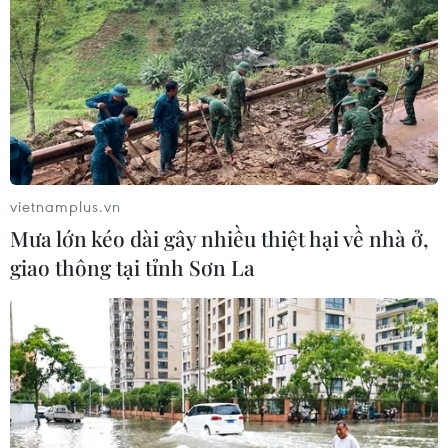
mà nhu cầu nhà ở vẫn cao.
vietnamplus.vn
Mưa lớn kéo dài gây nhiều thiệt hại về nhà ở,
giao thông tại tỉnh Sơn La
Có nên “chốt cứng” việc giao dịch bất
động phải thực hiện qua sàn?
17/11/2021 22:00