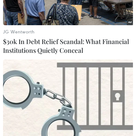
JG Wentworth
$30k In Debt Relief Scandal: What Financial
Institutions Quietly Conceal
Ảnh minh họa. (Nguồn: Mindinventory)
Hình thức đầu tư mua chung bất động sản trên
nền tảng blockchain là mô hình mới mẻ với nhà
đầu tư Việt Nam.
Ngay cả các chủ đầu tư dự án gần đây cũng
quảng bá bán sản phẩm thông qua nền tảng
này. Dù mới xuất hiện tại thị trường Việt Nam