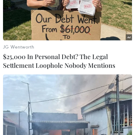
huy động vốn của chủ đầu tư, mọi ràng buộc chỉ
dựa vào hợp đồng hợp tác với đơn vị phát hành.
Người mua phần giá trị tài sản đó cũng không
thể xác lập quyền sở hữu và định đoạt số phận
tài sản đó.
JG Wentworth
Hiện trong kinh doanh bất động sản, mô hình
$25,000 In Personal Debt? The Legal
này chưa có khung pháp luật điều chỉnh. Cách
Settlement Loophole Nobody Mentions
thức để các chủ đầu tư, đơn vị huy động vốn
phổ biến vẫn là cam kết lợi nhuận cao, dễ dẫn
đến biến tướng gây rủi ro cho nhà đầu tư. Cam
kết lợi nhuận khủng khiến nhà đầu tư dễ bị ngả
lòng như câu chuyện condotel trước đây - ông
Châu phân tích.
Theo ông Nguyễn Văn Đính - Chủ tịch Hội Môi