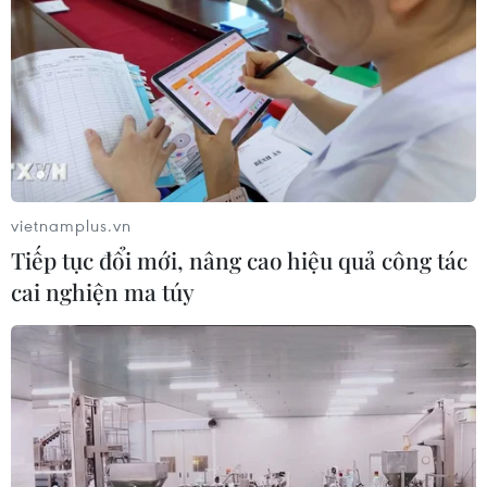
TIN CÙNG CHUYÊN MỤC
Ninh Bình phê duyệt hơn 500 tỷ
đồng xây dựng nhà chung cư cho
thuê
vietnamplus.vn
06/08/2026 08:09
Tiếp tục đổi mới, nâng cao hiệu quả công tác
cai nghiện ma túy
Tạo xung lực mới để phát triển thị
trường bất động sản lành mạnh, bền
vững
05/08/2026 09:21
Bộ Nông nghiệp và Môi trường đề