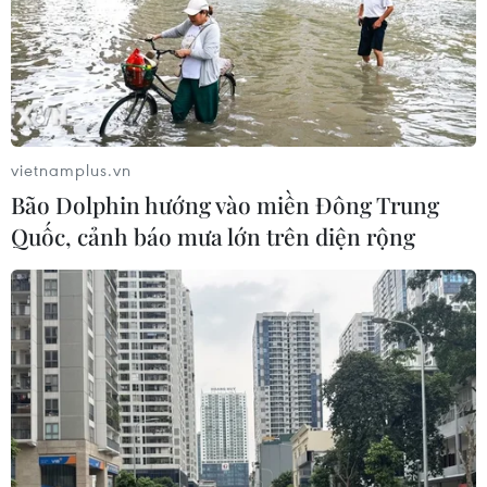
Việc giao dịch bất động sản phải qua sàn là để ngăn
ngừa vi phạm, bảo vệ lợi ích nhà đầu tư và khách
hàng. Song cũng có ý kiến cho rằng tránh tạo thêm rào
cản trong tiêu thụ sản phẩm cho doanh nghiệp.
vietnamplus.vn
Bão Dolphin hướng vào miền Đông Trung
Quốc, cảnh báo mưa lớn trên diện rộng