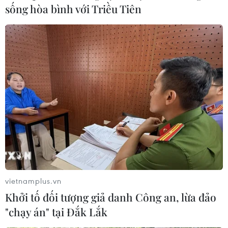
sống hòa bình với Triều Tiên
Vi phạm kinh doanh BĐS: Mức phạt 2 tỷ
đồng liệu đã đủ sức răn đe?
17/08/2021 04:22
Theo đề xuất của Bộ Xây dựng, việc sử dụng vốn huy
động của tổ chức, cá nhân thuê, mua bất động sản hình
thành trong tương lai mà không đúng mục đích cam kết
sẽ bị xử phạt lên đến 800 triệu đồng.
vietnamplus.vn
Khởi tố đối tượng giả danh Công an, lừa đảo
"chạy án" tại Đắk Lắk