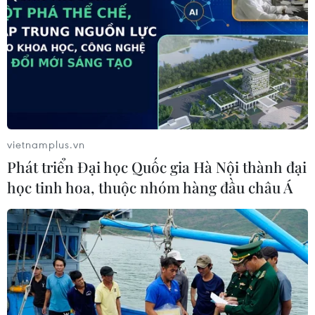
vietnamplus.vn
Phát triển Đại học Quốc gia Hà Nội thành đại
học tinh hoa, thuộc nhóm hàng đầu châu Á
Ngân hàng Nhà nước sẽ tiếp tục phối hợp với các bộ, ngành
để khẩn trương triển khai quyết liệt đề án cơ cấu lại hệ thống
các tổ chức tín dụng gắn với xử lý nợ xấu. (Ảnh: PV/Vietnam+)
Thêm nữa, cơ chế chính sách, nguồn lực tài
chính để xử lý tổ chức tín dụng yếu kém nói