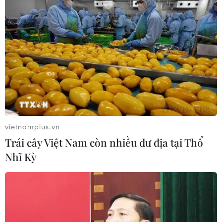
Trên cơ sở báo cáo đánh giá tổng thể thực trạng và đề
xuất chủ trương cơ cấu lại SCB, Ngân hàng Nhà nước
đã trình Chính phủ xem xét, quyết định chủ trương cơ
cấu lại SCB theo quy định.
vietnamplus.vn
Trái cây Việt Nam còn nhiều dư địa tại Thổ
Nhĩ Kỳ