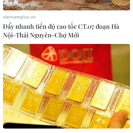
vietnamplus.vn
Đẩy nhanh tiến độ cao tốc CT.07 đoạn Hà
Nội-Thái Nguyên-Chợ Mới
#SCB
#kiểm soát đặc biệt
#tái cơ cấu
#nhà đầu tư
Theo dõi VietnamPlus
TIN LIÊN QUAN