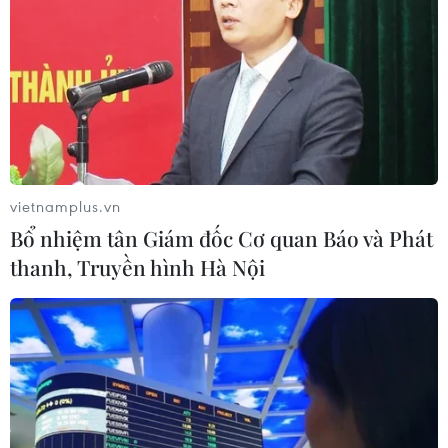
Ngân hàng Nhà nước thay Chủ tịch Hội
đồng quản trị SCB
22/09/2023 11:05
Ngân hàng Nhà nước vừa bổ nhiệm Phan Đình Điền
hành viên Hội đồng thành viên Agribank làm Chủ tịch
Hội đồng quản trị Ngân hàng SCB thay ông Vũ Anh
vietnamplus.vn
Đức.
Bổ nhiệm tân Giám đốc Cơ quan Báo và Phát
thanh, Truyền hình Hà Nội
TIN CÙNG CHUYÊN MỤC
Khơi thông dòng vốn, đổi mới
phương thức cho vay, nâng cao năng
lực hấp thụ vốn
10/08/2026 09:26