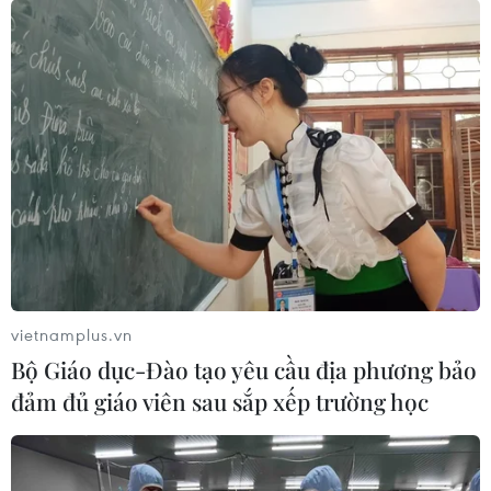
này theo trình tự, thủ tục quy định.
vietnamplus.vn
Bộ Giáo dục-Đào tạo yêu cầu địa phương bảo
đảm đủ giáo viên sau sắp xếp trường học
Ngân hàng Nhà nước đã trình chủ trương
cơ cấu lại Ngân hàng SCB
18/09/2023 13:23