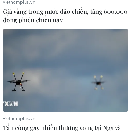
vietnamplus.vn
Giá vàng trong nước đảo chiều, tăng 600.000
đồng phiên chiều nay
Nhìn lại một năm CSTT 2022: Bản lĩnh
đương đầu với 'sóng lớn'
19/01/2023 23:00
Năm 2022 là năm "rất khác biệt" với nhiều khó khăn
chưa từng có tiền lệ, song ngành ngân hàng đã ứng
phó linh hoạt, góp phần kiểm soát lạm phát, ổn định
kinh tế vĩ mô.
vietnamplus.vn
Tấn công gây nhiều thương vong tại Nga và