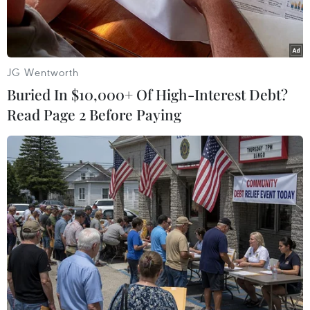
JG Wentworth
Buried In $10,000+ Of High-Interest Debt?
Read Page 2 Before Paying
Ngân hàng Nhà nước đang tìm kiếm nhà đầu tư tham gia cơ
cấu lại ngân hàng SCB. (Ảnh: PV/Vietnam+)
Chính phủ vừa gửi các đại biểu Quốc hội báo
cáo về việc thực hiện một số Nghị quyết của
Quốc hội về giám sát chuyên đề, chất vấn đối