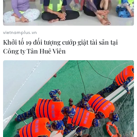
vietnamplus.vn
Khởi tố 19 đối tượng cướp giật tài sản tại
Công ty Tân Huê Viên
Xem trực tiếp trận Việt Nam-Thái Lan tại
vòng loại World Cup 2022
19/11/2019 08:48
Đội tuyển Việt Nam sẽ tiếp tục hành trình tại vòng loại
World 2022 bằng cuộc đón tiếp đội tuyển Thái Lan trên
sân vận động quốc gia Mỹ Đình.