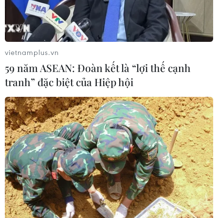
ASEAN Cup 2026: Tuyển Việt Nam
bước vào thử thách lớn nhất
03/08/2026 13:04
vietnamplus.vn
59 năm ASEAN: Đoàn kết là “lợi thế cạnh
Xem trực tiếp Indonesia-Việt Nam tại
tranh” đặc biệt của Hiệp hội
ASEAN Cup 2026 trên kênh nào?
03/08/2026 09:21
Đội tuyển Việt Nam đặt mục
tiêu 3 điểm, cảnh báo Indonesia
trước giờ G
03/08/2026 07:39
ASEAN Cup 2026: Indonesia tổn thất