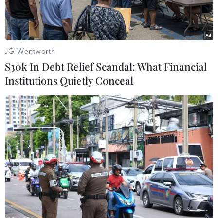
JG Wentworth
$30k In Debt Relief Scandal: What Financial
Institutions Quietly Conceal
Tiến Linh, Trọng Hoàng tiếp tục đá chính. (Ảnh: Nguyên
An/Vietnam+)
Đối đầu Thái Lan ở lượt trận thứ 6 vòng loại
World Cup 2022, huấn luyện viên Park Hang-
seo quyết định giữ nguyên đội hình ra sân trong