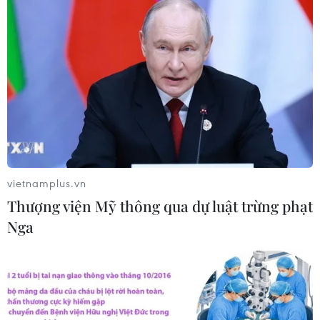
Futsal Việt Nam bất bại sau trận hòa
khó tin trước chủ nhà Thái Lan
06/08/2026 02:38
Toàn cảnh ASEAN Cup: Thái
Lan "thắng như chẻ tre", thách thức
tuyển Việt Nam
vietnamplus.vn
05/08/2026 07:15
Thượng viện Mỹ thông qua dự luật trừng phạt
Nga
Nhận định Philippines vs
Thái Lan: Madam Pang treo thưởng
tiền tỷ, "Voi chiến" quyết thắng
04/08/2026 09:19