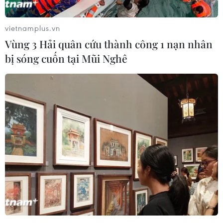
vietnamplus.vn
Vùng 3 Hải quân cứu thành công 1 nạn nhân
bị sóng cuốn tại Mũi Nghê
Hòa Thái Lan, đội tuyển Việt Nam vẫn
chắc ngôi đầu bảng
19/11/2019 14:08
Với kết quả hòa 0-0 trước Thái Lan, đội tuyển Viêt Nam
tiếp tục đứng ngôi đầu bảng G vòng loại World Cup
2022 với 10 điểm - 3 trận thắng và 2 trận hòa.