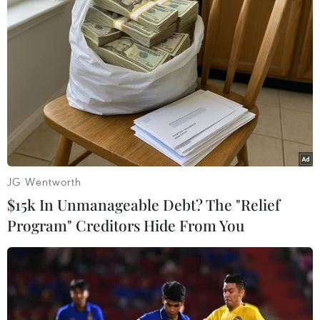
19/11/2019 06:59
Trước cuộc đối đầu với đội tuyển Thái Lan trong khuôn
khổ Vòng loại World Cup 2022, Liên đoàn bóng đá
châu Á (AFC) đã không tiếc lời ngợi khen đội tuyển Việt
Nam.
JG Wentworth
$15k In Unmanageable Debt? The "Relief
Program" Creditors Hide From You