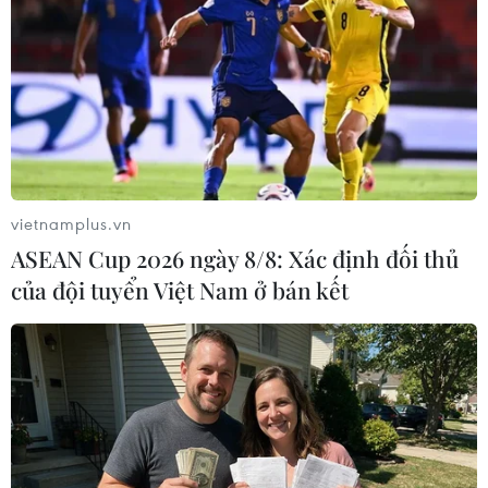
Phát hiện hơn 1.000 vé giả xem trận đấu
Việt Nam-Thái Lan
19/11/2019 07:37
Sáng 19/11, lực lượng Công an Hà Nội đã bắt các đối
tượng sản xuất vé giả. Số lượng vé giả hiện nay chuẩn
bị cung cấp ra thị trường khoảng trên 1.000 vé.
vietnamplus.vn
ASEAN Cup 2026 ngày 8/8: Xác định đối thủ
của đội tuyển Việt Nam ở bán kết