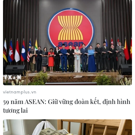
TIN LIÊN QUAN
vietnamplus.vn
59 năm ASEAN: Giữ vững đoàn kết, định hình
tương lai
AFC nhận định trận Việt Nam-Thái Lan:
Chủ nhà 'trên cơ'