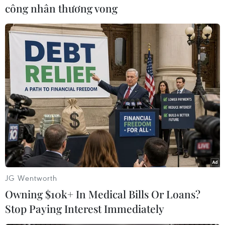
công nhân thương vong
#Đội tuyển Việt Nam
#Tiến Linh
#World Cup 2022
#Đội hình ra sân
Thái Lan
Theo dõi VietnamPlus
JG Wentworth
Owning $10k+ In Medical Bills Or Loans?
Stop Paying Interest Immediately