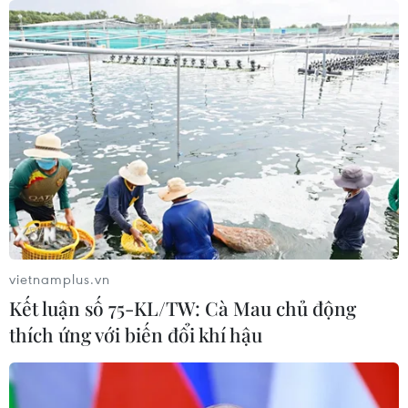
Nhận định Việt Nam vs Campuchia:
'Phù thủy Kim' sẽ xoay tua toan tính
đường dài?
06/08/2026 08:25
HLV Kim Sang-sik: 'Tuyển Việt Nam
hướng tới chiến thắng để giữ ngôi
đầu bảng'
06/08/2026 07:25
vietnamplus.vn
Kết luận số 75-KL/TW: Cà Mau chủ động
Chủ tịch Liên đoàn Bóng đá thế giới
thích ứng với biến đổi khí hậu
chịu sức ép chưa từng có
06/08/2026 04:12