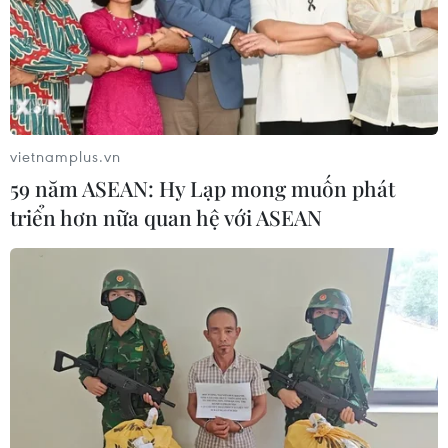
vietnamplus.vn
59 năm ASEAN: Hy Lạp mong muốn phát
triển hơn nữa quan hệ với ASEAN
TIN CÙNG CHUYÊN MỤC
Chủ sân Azteca lỗ hơn 47 triệu USD vì
World Cup 2026
08/08/2026 06:43
ASEAN Cup 2026 ngày 8/8: Xác định
đối thủ của đội tuyển Việt Nam ở bán