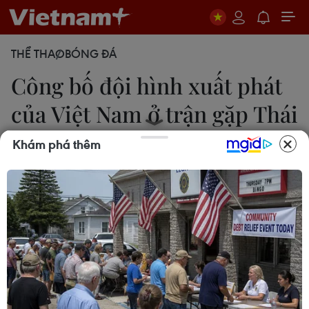
THỂ THAO
BÓNG ĐÁ
Công bố đội hình xuất phát
của Việt Nam ở trận gặp Thái
Lan
Khám phá thêm
Phương Trang
19/11/2019 10:58
Huấn luyện viên Park Hang-seo đã quyết định giữ
nguyên đội hình đá chính ở trận gặp UAE, khi đối
đầu Thái Lan ở lượt thứ 6 vòng loại World Cup
2022.