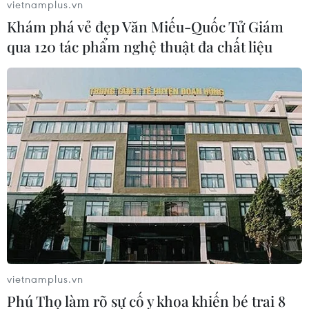
vietnamplus.vn
Khám phá vẻ đẹp Văn Miếu-Quốc Tử Giám
qua 120 tác phẩm nghệ thuật đa chất liệu
vietnamplus.vn
Phú Thọ làm rõ sự cố y khoa khiến bé trai 8