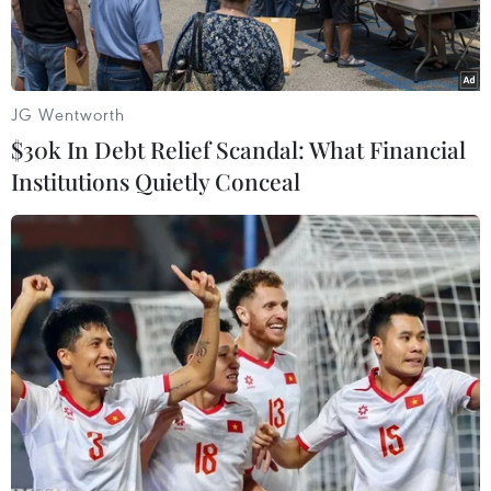
JG Wentworth
$30k In Debt Relief Scandal: What Financial
Institutions Quietly Conceal
Biểu đồ phổ điểm thi THPT môn Toán 2022.
Ngay sau khi công bố điểm thi tốt nghiệp Trung
học Phổ thông năm 2022, Bộ Giáo dục và Đào tạo
đã công bố kết quả phân tích phổ điểm của 9
môn thi trong kỳ thi tốt nghiệp Trung học Phổ
thông năm 2022 gồm Toán, Ngữ văn, Vật lý, Hóa