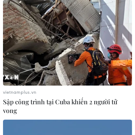
phổ thông năm 2022 trên Báo Điện tử VietnamPlus.
vietnamplus.vn
Sập công trình tại Cuba khiến 2 người tử
vong
Bộ Giáo dục và Đào tạo chính thức công
bố điểm thi tốt nghiệp THPT