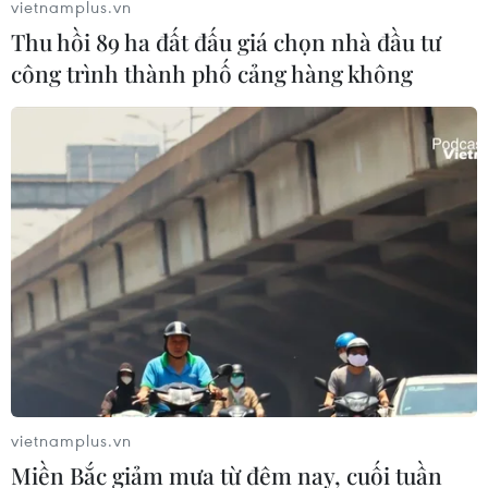
vietnamplus.vn
Thu hồi 89 ha đất đấu giá chọn nhà đầu tư
công trình thành phố cảng hàng không
Những việc thí sinh cần làm sau khi biết
điểm thi tốt nghiệp THPT
23/07/2022 08:35
Do những điều chỉnh trong tuyển sinh, thí sinh cần đặc
biệt lưu ý thực hiện đăng ký nguyện vọng xét tuyển, nộp
lệ phí xét tuyển và xác nhận nhập học đúng quy trình và
thời gian quy định.
vietnamplus.vn
Miền Bắc giảm mưa từ đêm nay, cuối tuần