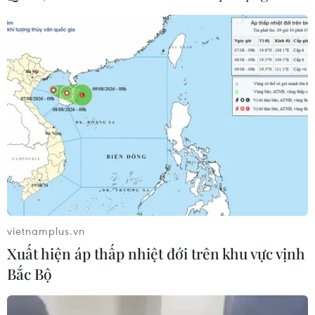
nguyện vọng đã đăng ký
05/08/2026 11:02
Thứ trưởng Bộ GD-ĐT: Thi lại không
phải để xóa bỏ trách nhiệm của thí
sinh
05/08/2026 09:19
Bắc Ninh: Tinh gọn hơn 50% đầu mối
cơ sở giáo dục công lập
05/08/2026 06:53
vietnamplus.vn
Xuất hiện áp thấp nhiệt đới trên khu vực vịnh
Bắc Bộ
Vụ trường Chuyên Tuyên Quang:
Việc tổ chức thi lại trên cơ sở kết quả