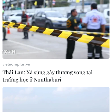
TIN CÙNG CHUYÊN MỤC
Thi lại tại Trường THPT Chuyên
Tuyên Quang: Thay nhân sự làm
công tác thi
vietnamplus.vn
07/08/2026 07:41
Thái Lan: Xả súng gây thương vong tại
trường học ở Nonthaburi
Đắk Lắk bảo đảm điều kiện học tập
cho học sinh vùng biên
07/08/2026 07:35