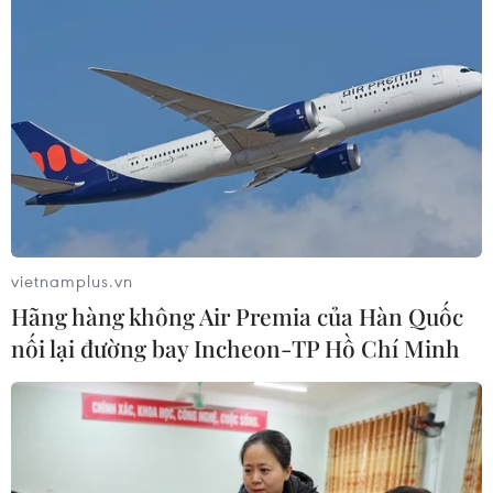
23/07/2022 17:02
Bộ Giáo dục và Đào tạo vừa chính thức công bố điểm
Kỳ thi tốt nghiệp trung học phổ thông năm 2022. Thí sinh
có thể tra cứu điểm thi trên Báo Điện tử VietnamPlus.
vietnamplus.vn
Hãng hàng không Air Premia của Hàn Quốc
nối lại đường bay Incheon-TP Hồ Chí Minh