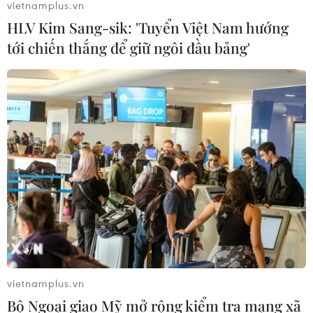
vietnamplus.vn
HLV Kim Sang-sik: 'Tuyển Việt Nam hướng
tới chiến thắng để giữ ngôi đầu bảng'
vietnamplus.vn
Bộ Ngoại giao Mỹ mở rộng kiểm tra mạng xã