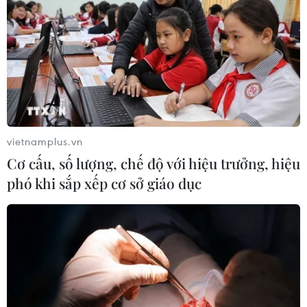
Bộ Giáo dục và Đào tạo công bố phổ điểm
một số khối thi
23/07/2022 23:07
Phổ điểm một số khối thi là cơ sở quan trọng để các cơ
sở đào tạo có căn cứ xét tuyển và các phụ huynh, học
sinh có thể tham khảo để sắp xếp nguyện vọng phù
hợp.
vietnamplus.vn
Cơ cấu, số lượng, chế độ với hiệu trưởng, hiệu
phó khi sắp xếp cơ sở giáo dục