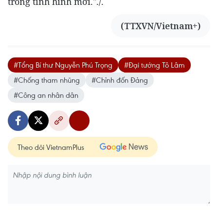
trong tình hình mới."./.
(TTXVN/Vietnam+)
#Tổng Bí thư Nguyễn Phú Trọng
#Đại tướng Tô Lâm
#Chống tham nhũng
#Chỉnh đốn Đảng
#Công an nhân dân
Theo dõi VietnamPlus