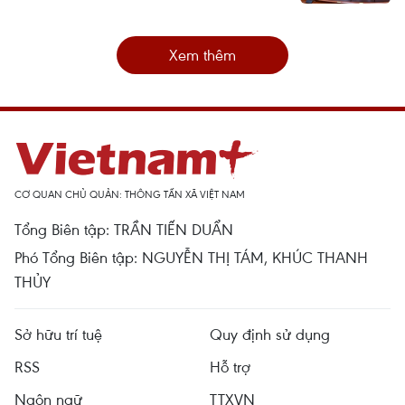
Xem thêm
CƠ QUAN CHỦ QUẢN: THÔNG TẤN XÃ VIỆT NAM
Tổng Biên tập: TRẦN TIẾN DUẨN
Phó Tổng Biên tập: NGUYỄN THỊ TÁM, KHÚC THANH
THỦY
Sở hữu trí tuệ
Quy định sử dụng
RSS
Hỗ trợ
Ngôn ngữ
TTXVN