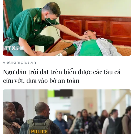
Các trường đại học bắt đầu công bố
điểm chuẩn xét tuyển năm 2026
09/08/2026 06:25
Lâm Đồng: Mưa lớn gây sạt lở đèo
Con Ó, cây đổ trên đèo Bảo Lộc
vietnamplus.vn
09/08/2026 06:20
Ngư dân trôi dạt trên biển được các tàu cá
cứu vớt, đưa vào bờ an toàn
Xây dựng hành lang pháp lý để tháo
gỡ điểm nghẽn, đưa công nghiệp văn
hóa phát triển
09/08/2026 05:26