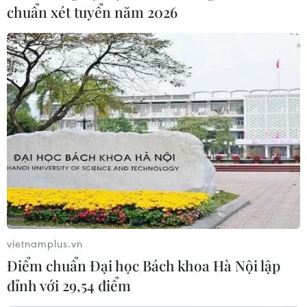
chuẩn xét tuyển năm 2026
được phản ánh về việc một số nhóm đối tượng có dấu
hiệu lợi dụng danh nghĩa cán bộ thuế và cơ quan quản
lý thuế, để lừa đảo trên mạng xã hội.
vietnamplus.vn
Điểm chuẩn Đại học Bách khoa Hà Nội lập
đỉnh với 29,54 điểm