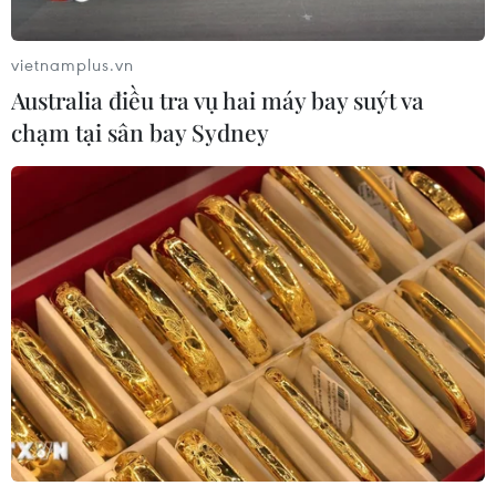
09/08/2026 03:29
vietnamplus.vn
Australia điều tra vụ hai máy bay suýt va
Cảnh giác thủ đoạn lôi kéo tham gia
chạm tại sân bay Sydney
“Hội Thánh Đức Chúa Trời Mẹ”
09/08/2026 03:02
Tìm nhân chứng về mộ tập thể liệt sỹ
sau trận đánh Cồn Tiên
09/08/2026 02:53
Tuyến phố đi bộ thông minh
đầu tiên ở Cầu Giấy được Hà Nội lựa
chọn thí điểm