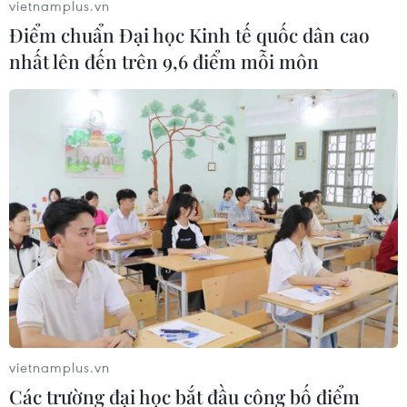
vietnamplus.vn
Điểm chuẩn Đại học Kinh tế quốc dân cao
nhất lên đến trên 9,6 điểm mỗi môn
Giả danh cán bộ thuế, gọi điện thoại cho
người dân để lừa đảo
vietnamplus.vn
28/06/2023 21:51
Các trường đại học bắt đầu công bố điểm
Cục trưởng Cục Thuế tỉnh Tây Ninh khẳng định có nhận