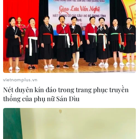
Đà Nẵng: Cứu sống 2 trong 4 du
khách mất tích tại Mũi Nghê
09/08/2026 06:55
Điểm chuẩn Đại học Bách khoa Hà
Nội lập đỉnh với 29,54 điểm
09/08/2026 06:51
vietnamplus.vn
Nét duyên kín đáo trong trang phục truyền
thống của phụ nữ Sán Dìu
Điểm chuẩn Đại học Kinh tế quốc
dân cao nhất lên đến trên 9,6 điểm
mỗi môn
09/08/2026 06:40