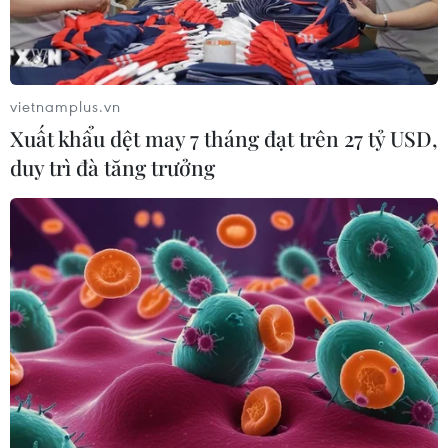
vietnamplus.vn
Xuất khẩu dệt may 7 tháng đạt trên 27 tỷ USD,
duy trì đà tăng trưởng
TIN CÙNG CHUYÊN MỤC
Đà Nẵng mở rộng tìm kiếm 2 nạn
nhân mất tích sau vụ sóng cuốn ở