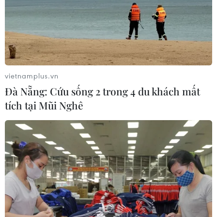
vietnamplus.vn
Đà Nẵng: Cứu sống 2 trong 4 du khách mất
tích tại Mũi Nghê