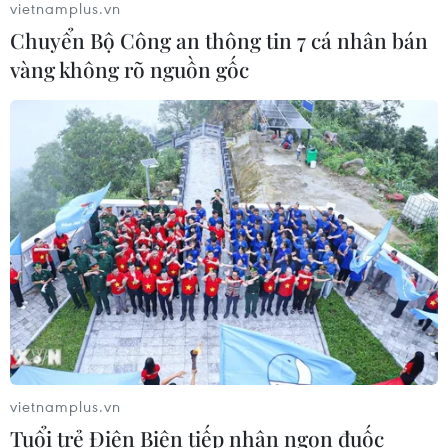
vietnamplus.vn
09/08/2026 02:51
Chuyển Bộ Công an thông tin 7 cá nhân bán
vàng không rõ nguồn gốc
Bắc Ninh trước “ngưỡng cửa” thành
phố trực thuộc Trung ương
09/08/2026 01:40
Xem thêm
CƠ QUAN CHỦ QUẢN: THÔNG TẤN XÃ VIỆT NAM
vietnamplus.vn
Tổng Biên tập: TRẦN TIẾN DUẨN
Tuổi trẻ Điện Biên tiếp nhận ngọn đuốc