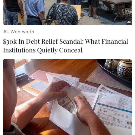
cá nhân.
JG Wentworth
$30k In Debt Relief Scandal: What Financial
Institutions Quietly Conceal
(Ảnh do công an cung cấp)
Theo Cục Thuế tỉnh Đắk Lắk, thời gian gần đây,
đơn vị nhận được phản ánh của một số doanh
nghiệp, người nộp thuế trên địa bàn tỉnh về
tình trạng một số đối tượng giả danh công chức