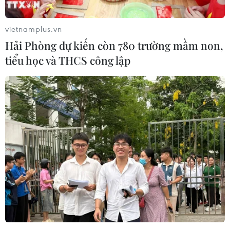
vietnamplus.vn
Hải Phòng dự kiến còn 780 trường mầm non,
tiểu học và THCS công lập
Cảnh báo hiện tượng lừa đảo đưa người
sang làm việc lương cao tại Lào
27/06/2023 14:10
Sau khi bị lừa sang Lào, họ bị buộc ký những hợp đồng
ghi nợ, bị buộc tham gia vào hoạt động lừa đảo như
đánh bạc trực tuyến, kinh doanh tiền ảo, mại dâm hoặc
các hoạt động giải trí nhạy cảm khác.