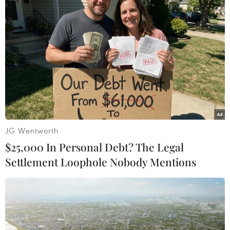
JG Wentworth
$25,000 In Personal Debt? The Legal
Settlement Loophole Nobody Mentions
#Giả danh
#Công chức ngành thuế
#Cục Thuế tỉnh Đắk Lắk
#Người nộp thuế
Đắk Lắk