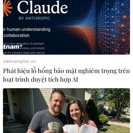
(TTXVN/Vietnam+)
vietnamplus.vn
Phát hiện lỗ hổng bảo mật nghiêm trọng trên
loạt trình duyệt tích hợp AI
#Cuộc thi Càphê đặc sản Việt Nam 2022
#Đắk Lắk
#Xuất khẩu càphê
#Thị trường xuất khẩu
#Càphê Robusta
#Càphê Arabica
Đắk Lắk