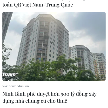
toán QR Việt Nam-Trung Quốc
TIN CÙNG CHUYÊN MỤC
Trình diễn, chế biến bún kèn Hà
Tiên: Lan tỏa tinh hoa ẩm thực Nam
Bộ
01/08/2026 13:12
Hà Nội - một trong
vietnamplus.vn
những thành phố có ẩm thực hấp
Ninh Bình phê duyệt hơn 500 tỷ đồng xây
dẫn nhất thế giới
dựng nhà chung cư cho thuê
31/07/2026 04:03