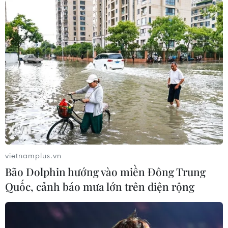
Kim ngạch xuất khẩu càphê sang thị
trường Anh giảm đáng kể
08/09/2021 09:19
Nhập khẩu càphê của Anh từ Việt Nam trong 6 tháng
đầu năm 2021 đạt 16,4 nghìn tấn, trị giá 29 triệu USD,
giảm 48,4% về lượng và giảm 49,3% về trị giá so với 6
tháng đầu năm 2020.
vietnamplus.vn
Bão Dolphin hướng vào miền Đông Trung
Quốc, cảnh báo mưa lớn trên diện rộng