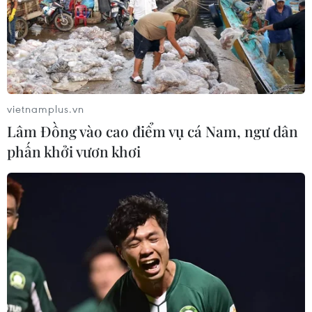
vietnamplus.vn
Lâm Đồng vào cao điểm vụ cá Nam, ngư dân
phấn khởi vươn khơi