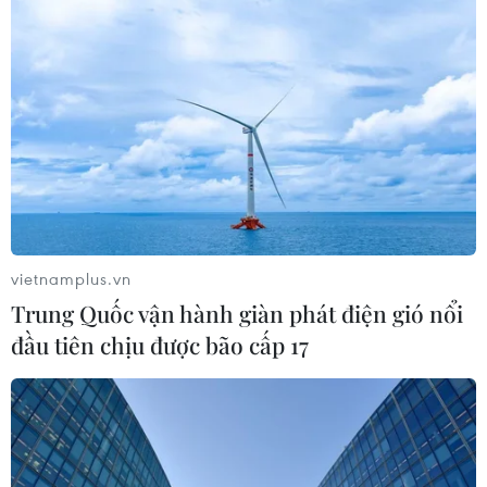
Đầu bếp Việt lan tỏa giá trị ẩm thực
trên đấu trường quốc tế với 37 huy
chương
27/07/2026 03:46
Huế được vinh danh điểm đến ẩm
thực truyền thống độc đáo nhất châu
Á
vietnamplus.vn
25/07/2026 02:32
Trung Quốc vận hành giàn phát điện gió nổi
đầu tiên chịu được bão cấp 17
Quảng Ngãi" Tổ chức lễ hội gắn với
món ăn độc đáo của người dân ven
sông Trà
24/07/2026 15:48