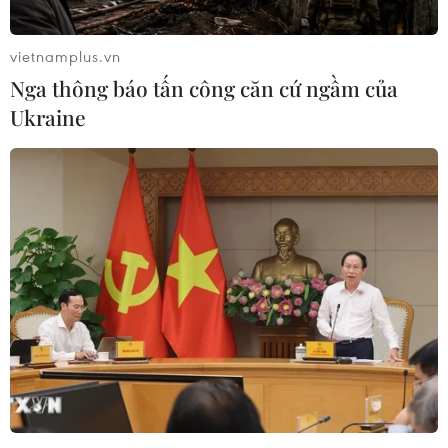
vietnamplus.vn
Nga thông báo tấn công căn cứ ngầm của
Ukraine
Phát triển sản phẩm quốc gia càphê Việt
Nam chất lượng cao
29/12/2020 12:52
Trong thời gian vừa qua, càphê Việt Nam đã xuất khẩu
đến 80 quốc gia và vùng lãnh thổ, với kim ngạch xuất
khẩu 2019 đạt 2,85 tỷ USD, chiếm 7,8% về kim ngạch
xuất khẩu càphê của thế giới.