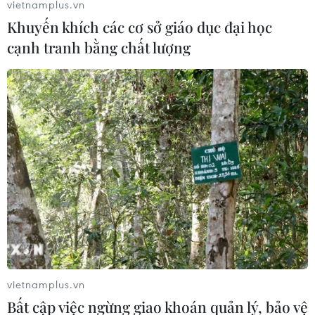
vietnamplus.vn
Khuyến khích các cơ sở giáo dục đại học
cạnh tranh bằng chất lượng
Thị trường nông sản tuần qua: Giá càphê
tăng mạnh trở lại
vietnamplus.vn
27/06/2021 03:40
Bất cập việc ngừng giao khoán quản lý, bảo vệ