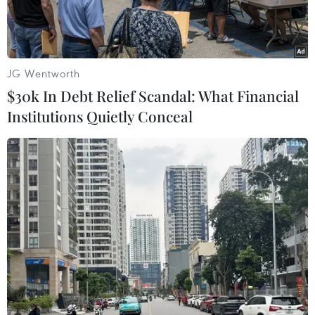
JG Wentworth
$30k In Debt Relief Scandal: What Financial
Institutions Quietly Conceal
Ban tổ chức trao giải cho các đơn vị. (Ảnh: TTXVN phát)
Ngày 22/10, tại thành phố Buôn Ma Thuột, Ủy
ban Nhân dân tỉnh Đắk Lắk và Hiệp hội Càphê
Buôn Ma Thuột tổ chức Lễ trao giải cuộc thi
Càphê đặc sản Việt Nam năm 2021 và phát động