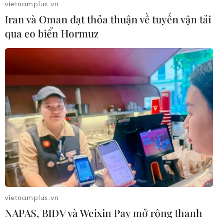
vietnamplus.vn
Iran và Oman đạt thỏa thuận về tuyến vận tải
qua eo biển Hormuz
vietnamplus.vn
NAPAS, BIDV và Weixin Pay mở rộng thanh