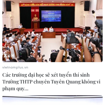
Xem thêm
CƠ QUAN CHỦ QUẢN: THÔNG TẤN XÃ VIỆT NAM
Tổng Biên tập: TRẦN TIẾN DUẨN
Phó Tổng Biên tập: NGUYỄN THỊ TÁM, KHÚC THANH
THỦY
vietnamplus.vn
Các trường đại học sẽ xét tuyển thí sinh
Sở hữu trí tuệ
Quy định sử dụng
Trường THTP chuyên Tuyên Quang không vi
phạm quy…
RSS
Hỗ trợ
Ngôn ngữ
TTXVN