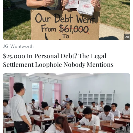
Theo dõi VietnamPlus
JG Wentworth
$25,000 In Personal Debt? The Legal
Settlement Loophole Nobody Mentions
TIN LIÊN QUAN