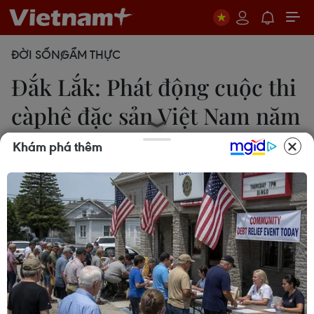
ĐỜI SỐNG
ẨM THỰC
Đắk Lắk: Phát động cuộc thi
càphê đặc sản Việt Nam năm
2022
Khám phá thêm
Hoài Thu
23/10/2021 02:09
Sau 3 năm tổ chức, cuộc thi càphê đặc sản Việt
Nam đã mang lại nhiều lợi ích cho người nông
dân, hợp tác xã, doanh nghiệp xuất khẩu, lượng
tiêu thụ càphê đặc sản tăng mạnh.