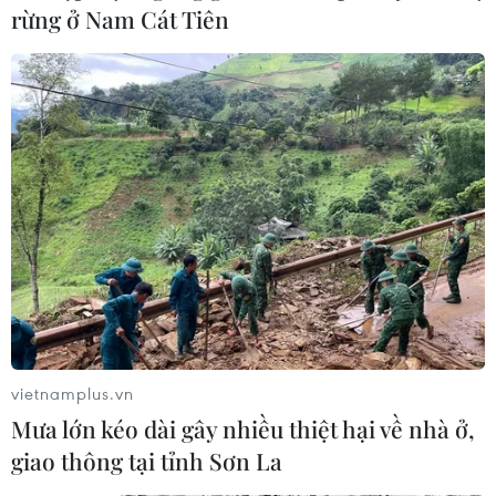
Trong tuần qua, giá càphê trong nước đã có sự tăng
rừng ở Nam Cát Tiên
mạnh trở lại, có nơi đã cán mốc 35.000 đồng/kg. Còn
giá lúa ở khu vực Đồng bằng sông Cửu Long nhìn
chung có xu hướng ổn định.
vietnamplus.vn
Mưa lớn kéo dài gây nhiều thiệt hại về nhà ở,
giao thông tại tỉnh Sơn La