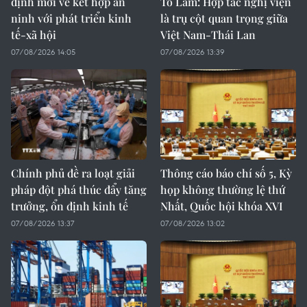
định mới về kết hợp an
Tô Lâm: Hợp tác nghị viện
ninh với phát triển kinh
là trụ cột quan trọng giữa
tế-xã hội
Việt Nam-Thái Lan
07/08/2026 14:05
07/08/2026 13:39
Chính phủ đề ra loạt giải
Thông cáo báo chí số 5, Kỳ
pháp đột phá thúc đẩy tăng
họp không thường lệ thứ
trưởng, ổn định kinh tế
Nhất, Quốc hội khóa XVI
07/08/2026 13:37
07/08/2026 13:02