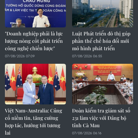
"Doanh nghiệp phải là lực
Luật Phát triển đô thị góp
lượng nòng cốt phát triển
phần thể chế hóa đổi mới
công nghệ chiến lược"
mô hình phát triển
07/08/2026 07:09
07/08/2026 06:55
Việt Nam-Australia: Củng
Đoàn kiểm tra giám sát số
cố niềm tin, tăng cường
231 làm việc với Đảng bộ
hợp tác, hướng tới tương
tỉnh Cà Mau
lai
07/08/2026 06:16