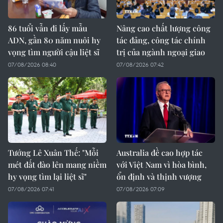
86 tuổi vẫn đi lấy mẫu
Nâng cao chất lượng công
ADN, gần 80 năm nuôi hy
tác đảng, công tác chính
vọng tìm người cậu liệt sĩ
trị của ngành ngoại giao
07/08/2026 08:40
07/08/2026 07:42
Tướng Lê Xuân Thế: "Mỗi
Australia đề cao hợp tác
mét đất đào lên mang niềm
với Việt Nam vì hòa bình,
hy vọng tìm lại liệt sĩ"
ổn định và thịnh vượng
07/08/2026 07:41
07/08/2026 07:09