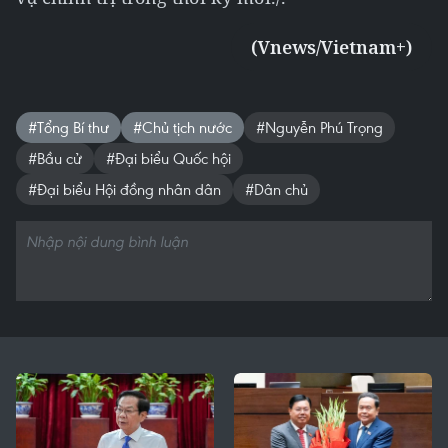
(Vnews/Vietnam+)
#Tổng Bí thư
#Chủ tịch nước
#Nguyễn Phú Trọng
#Bầu cử
#Đại biểu Quốc hội
#Đại biểu Hội đồng nhân dân
#Dân chủ