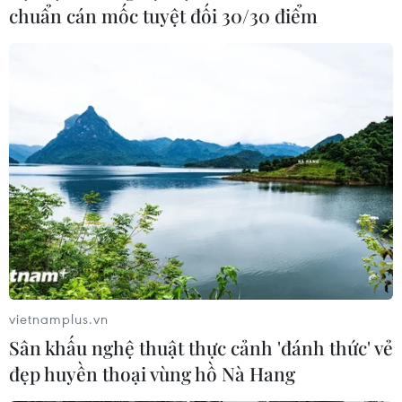
Tràm.
chuẩn cán mốc tuyệt đối 30/30 điểm
vietnamplus.vn
NovaWorld Ho Tram “thổi bùng” sức sống
Sân khấu nghệ thuật thực cảnh 'đánh thức' vẻ
cho du lịch Hồ Tràm
đẹp huyền thoại vùng hồ Nà Hang
17/07/2022 01:23