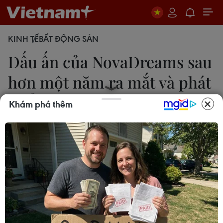
KINH TẾ
BẤT ĐỘNG SẢN
Dấu ấn của NovaDreams sau
hơn một năm ra mắt và phát
triển
Khám phá thêm
12/08/2022 05:40
Một trong những cột mốc quan trọng, mang dấu
ấn một năm hình thành và phát triển của
NovaDreams là sự kiện ra mắt thành công hai
công viên giải trí tại NovaWorld Phan Thiet và
NovaWorld Ho Tram.