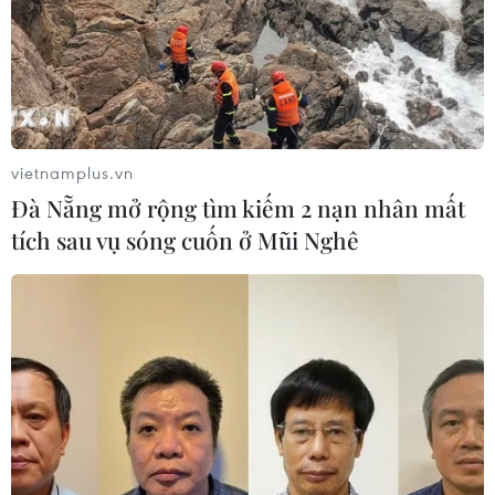
vietnamplus.vn
Đà Nẵng mở rộng tìm kiếm 2 nạn nhân mất
tích sau vụ sóng cuốn ở Mũi Nghê
NovaWorld Ho Tram liên tục đón hàng loạt
sao Việt ghé thăm
29/07/2022 04:28
Không chỉ các ngôi sao giải trí của showbiz Việt mà
nhiều travel blogger đình đám cũng như các "tín đồ của
giới xê dịch" đều chọn tổ hợp du lịch NovaWorld Ho
Tram là điểm đến yêu thích trong mùa Hè.