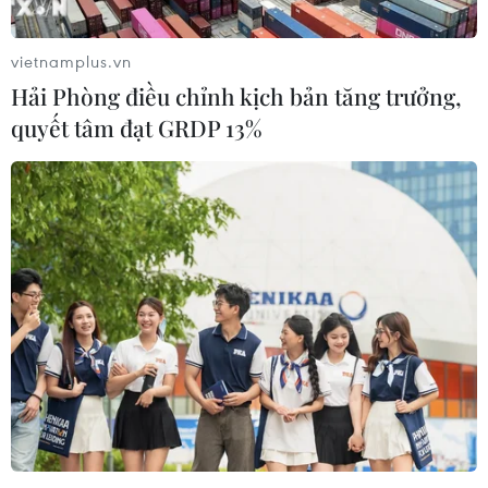
#NovaDreams
#NovaWorld Phan Thiet
vietnamplus.vn
#NovaWorld Ho Tram
#công viên
#giải trí
Hải Phòng điều chỉnh kịch bản tăng trưởng,
#bất động sản
#du lịch
Bình Thuận
Lâm Đồng
quyết tâm đạt GRDP 13%
Hàn Quốc
Theo dõi VietnamPlus
TIN LIÊN QUAN