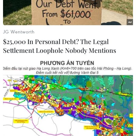
JG Wentworth
$25,000 In Personal Debt? The Legal
Settlement Loophole Nobody Mentions
Sau một năm ra mắt và phát triển, NovaDreams
đang từng bước trở thành Top 3 thương hiệu vui
chơi giải trí tại Việt Nam. NovaDreams là thành
viên thuộc Nova Service (Tổng Công ty thành
viên của NovaGroup) - được đánh giá là một
trong những đơn vị mang yếu tố sáng tạo cao,
chuyên vận hành các dự án như: Công viên chủ