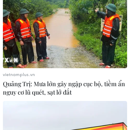
vietnamplus.vn
TIN CÙNG CHUYÊN MỤC
Quảng Trị: Mưa lớn gây ngập cục bộ, tiềm ẩn
Kết luận thanh tra về cơ sở nhà, đất
nguy cơ lũ quét, sạt lở đất
dôi dư sau sắp xếp tại thành phố Hải
Phòng
08/08/2026 12:53