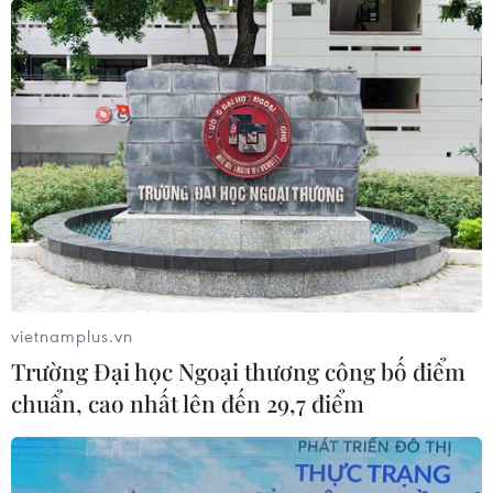
Sau COVID-19, Hồ Tràm trở thành “ứng cử viên” sáng
giá trong danh sách tọa độ second home nhờ khoảng
cách di chuyển chỉ hơn 2 giờ từ Thành phố Hồ Chí Minh
qua cao tốc TP,HCM-Long Thành.
vietnamplus.vn
Trường Đại học Ngoại thương công bố điểm
chuẩn, cao nhất lên đến 29,7 điểm