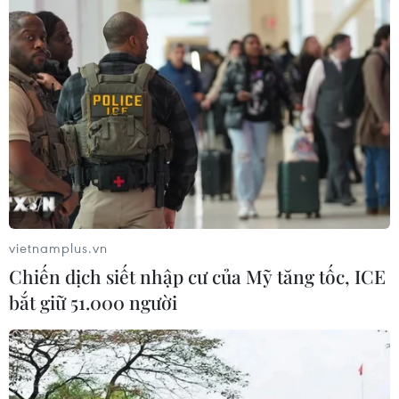
Hoàn thiện cơ chế điều tiết, thúc đẩy
thị trường bất động sản phát triển
lành mạnh
29/07/2026 10:26
Nhà nước điều tiết, kiểm soát và
quyết định giá đất
29/07/2026 06:11
vietnamplus.vn
Chiến dịch siết nhập cư của Mỹ tăng tốc, ICE
bắt giữ 51.000 người
Đà Nẵng bổ sung thêm quỹ đất phát
triển nhà ở xã hội
28/07/2026 07:02