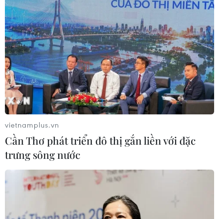
Các hoa hậu khám phá đại lộ shophouse
NovaWorld Ho Tram
19/07/2022 09:57
Hoa hậu Trái đất 2020, 2021 cùng top 3 Hoa hậu các
Dân tộc Việt Nam 2022 vừa có chuyến trải nghiệm thú vị
tại tuyến shophouse ven biển bậc nhất Hồ Tràm ở huyện
Xuyên Mộc, tỉnh Bà Rịa-Vũng Tàu.
vietnamplus.vn
Cần Thơ phát triển đô thị gắn liền với đặc
trưng sông nước