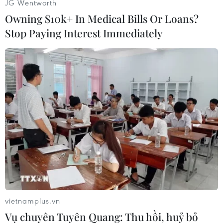
JG Wentworth
Ngoài ra, đại diện của nước Anh là Tottenham
Owning $10k+ In Medical Bills Or Loans?
cũng không giấu diếm ý định giúp anh hồi
Stop Paying Interest Immediately
hương./.
Clip trận đấu:
vietnamplus.vn
Vụ chuyên Tuyên Quang: Thu hồi, huỷ bỏ