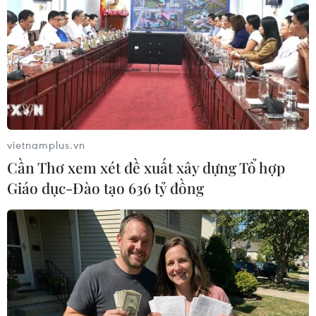
06/08/2026 04:12
Futsal Việt Nam bất bại sau trận hòa
khó tin trước chủ nhà Thái Lan
06/08/2026 02:38
vietnamplus.vn
Cần Thơ xem xét đề xuất xây dựng Tổ hợp
Toàn cảnh ASEAN Cup: Thái
Giáo dục-Đào tạo 636 tỷ đồng
Lan "thắng như chẻ tre", thách thức
tuyển Việt Nam
05/08/2026 07:15
Nhận định Philippines vs
Thái Lan: Madam Pang treo thưởng