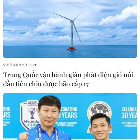
Đình Bắc gây thất vọng trước
Singapore, điều gì đang xảy ra với
tuyển Việt Nam?
01/08/2026 03:00
Xem thêm
vietnamplus.vn
Trung Quốc vận hành giàn phát điện gió nổi
đầu tiên chịu được bão cấp 17
CƠ QUAN CHỦ QUẢN: THÔNG TẤN XÃ VIỆT NAM
Tổng Biên tập: TRẦN TIẾN DUẨN
Phó Tổng Biên tập: NGUYỄN THỊ TÁM, KHÚC THANH
THỦY