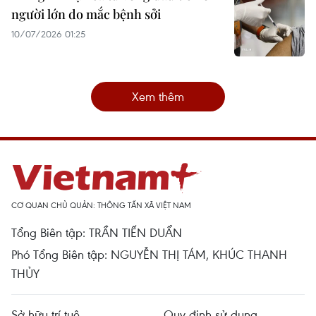
người lớn do mắc bệnh sởi
10/07/2026 01:25
Xem thêm
CƠ QUAN CHỦ QUẢN: THÔNG TẤN XÃ VIỆT NAM
Tổng Biên tập: TRẦN TIẾN DUẨN
Phó Tổng Biên tập: NGUYỄN THỊ TÁM, KHÚC THANH
THỦY
Sở hữu trí tuệ
Quy định sử dụng