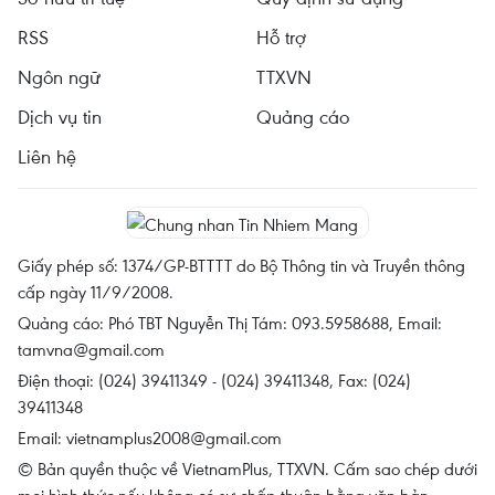
RSS
Hỗ trợ
Ngôn ngữ
TTXVN
Dịch vụ tin
Quảng cáo
Liên hệ
Giấy phép số: 1374/GP-BTTTT do Bộ Thông tin và Truyền thông
cấp ngày 11/9/2008.
Quảng cáo: Phó TBT Nguyễn Thị Tám: 093.5958688, Email:
tamvna@gmail.com
Điện thoại: (024) 39411349 - (024) 39411348, Fax: (024)
39411348
Email:
vietnamplus2008@gmail.com
© Bản quyền thuộc về VietnamPlus, TTXVN. Cấm sao chép dưới
mọi hình thức nếu không có sự chấp thuận bằng văn bản.