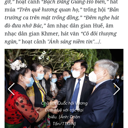
gỡ,”
hoạt cảnh
“Bạch Đằng Giang-Hò biển,”
hát
múa
“Trên quê hương quan họ,”
trống hội
“Bản
trường ca trên mặt trống đồng,”
“Đêm nghe hát
đò đưa nhớ Bác,”
âm nhạc dân gian Huế, âm
nhạc dân gian Khmer, hát văn
“Cô đôi thượng
ngàn,”
hoạt cảnh
"Ánh sáng niềm tin"
.../.
Chủ tịch Quốc hội Vương
Đình Huệ với các đại
biểu. (Ảnh: Doãn
Tấn/TTXVN)