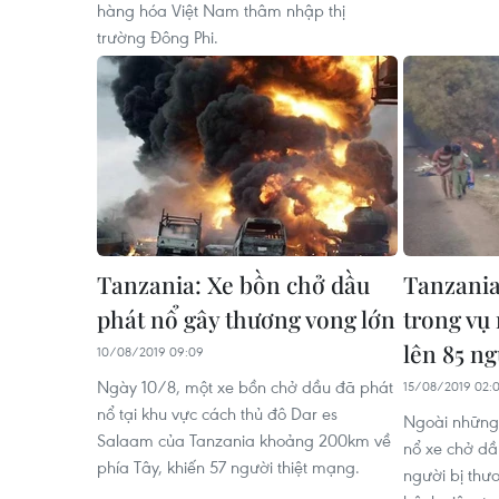
hàng hóa Việt Nam thâm nhập thị
trường Đông Phi.
Tanzania: Xe bồn chở dầu
Tanzania
phát nổ gây thương vong lớn
trong vụ
lên 85 ng
10/08/2019 09:09
Ngày 10/8, một xe bồn chở dầu đã phát
15/08/2019 02:
nổ tại khu vực cách thủ đô Dar es
Ngoài những 
Salaam của Tanzania khoảng 200km về
nổ xe chở dầ
phía Tây, khiến 57 người thiệt mạng.
người bị thươ