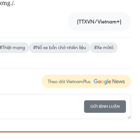
ơng./.
(TTXVN/Vietnam+)
#Thiệt mạng
#Nổ xe bồn chở nhiên liệu
#Xe môtô
Theo dõi VietnamPlus
GỬI BÌNH LUẬN