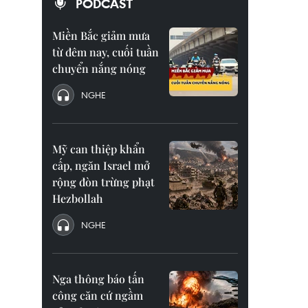
PODCAST
Miền Bắc giảm mưa
từ đêm nay, cuối tuần
chuyển nắng nóng
NGHE
Mỹ can thiệp khẩn
cấp, ngăn Israel mở
rộng đòn trừng phạt
Hezbollah
NGHE
Nga thông báo tấn
công căn cứ ngầm