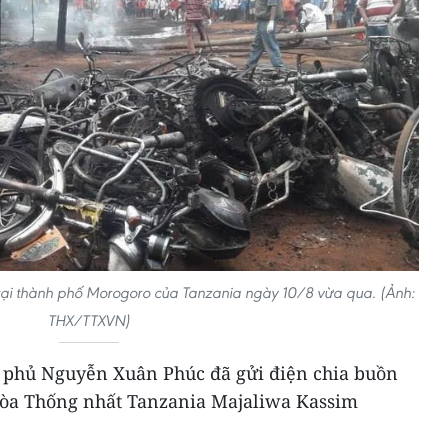
u tại thành phố Morogoro của Tanzania ngày 10/8 vừa qua. (Ảnh:
THX/TTXVN)
 phủ Nguyễn Xuân Phúc đã gửi điện chia buồn
òa Thống nhất Tanzania Majaliwa Kassim