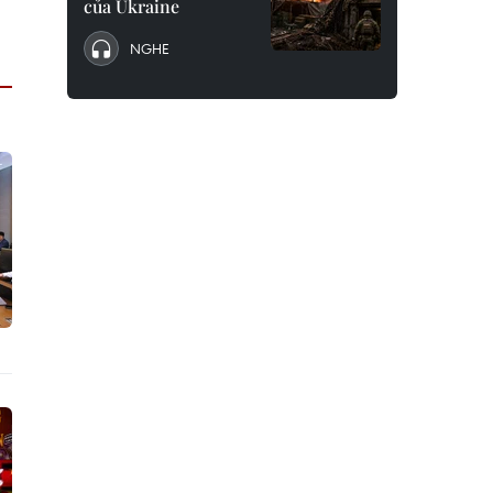
của Ukraine
NGHE