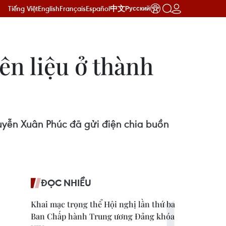
Tiếng Việt
English
Français
Español
中文
Русский
ên liệu ở thành
guyễn Xuân Phúc đã gửi điện chia buồn
ĐỌC NHIỀU
Khai mạc trọng thể Hội nghị lần thứ ba
Ban Chấp hành Trung ương Đảng khóa