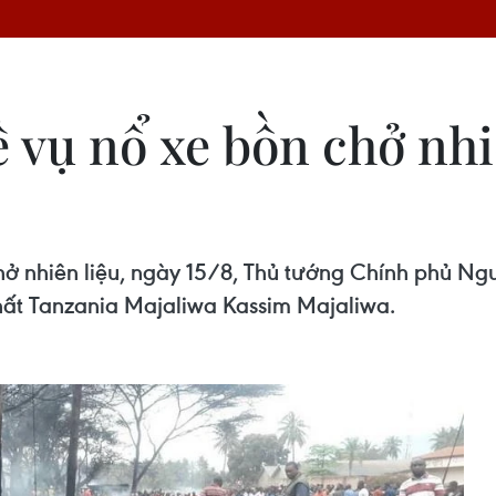
 vụ nổ xe bồn chở nhi
chở nhiên liệu, ngày 15/8, Thủ tướng Chính phủ N
ất Tanzania Majaliwa Kassim Majaliwa.