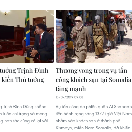
tướng Trịnh Đình
Thương vong trong vụ tấn
 kiến Thủ tướng
công khách sạn tại Somalia
a
tăng mạnh
1
13/07/2019 09:08
g Trịnh Đình Dũng khẳng
Vụ tấn công do phiến quân Al-Shabaab
m luôn coi trọng và mong
tiến hành rạng sáng 13/7 (giờ Việt Nam
 hợp tác cùng có lợi với
nhằm vào khách sạn ở thành phố
Kismayo, miền Nam Somalia, đã khiến