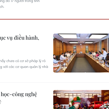
ong đó 17 người trong tình
ch.
hục vụ điều hành,
 thấy chưa có cơ sở pháp lý rõ
ng với các cơ quan quản lý nhà
 học-công nghệ
ỹ