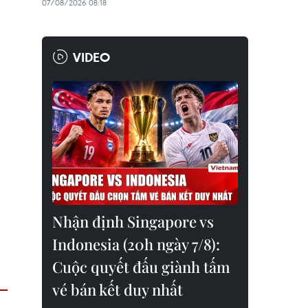
07/08/2026 08:18
VIDEO
Nhận định Singapore vs
Indonesia (20h ngày 7/8):
Cuộc quyết đấu giành tấm
vé bán kết duy nhất