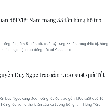
uân đội Việt Nam mang 88 tấn hàng hỗ trợ
công tác gồm 82 cán bộ, chiến sỹ cùng 88 tấn trang thiết bị, hàng
, khắc phục hậu quả động đất tại Venezuela.
guyễn Duy Ngọc trao gần 1.100 suất quà Tết
ễn Duy Ngọc cùng đoàn công tác đã trao gần 1.100 suất quà Tết
h, hộ nghèo và hộ khó khăn của xã Lương Bằng, tỉnh Hưng Yên.