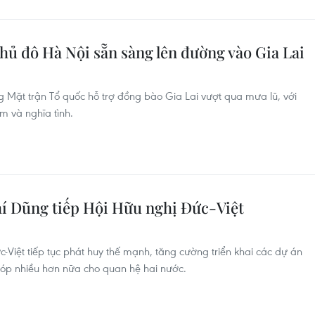
hủ đô Hà Nội sẵn sàng lên đường vào Gia Lai
g Mặt trận Tổ quốc hỗ trợ đồng bào Gia Lai vượt qua mưa lũ, với
m và nghĩa tình.
í Dũng tiếp Hội Hữu nghị Đức-Việt
-Việt tiếp tục phát huy thế mạnh, tăng cường triển khai các dự án
 góp nhiều hơn nữa cho quan hệ hai nước.