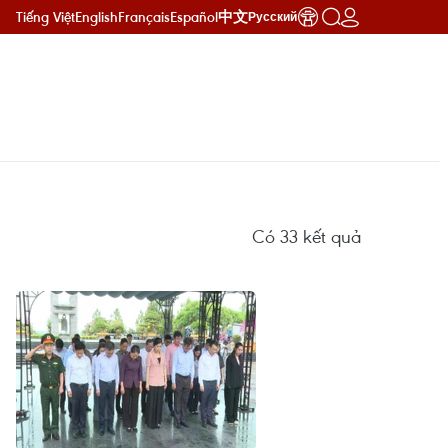
Tiếng Việt
English
Français
Español
中文
Русский
Có
33
kết quả