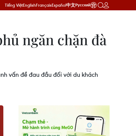
Tiếng Việt
English
Français
Español
中文
Русский
phủ ngăn chặn đà
ành vấn đề đau đầu đối với du khách