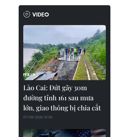
VIDEO
Lào Cai: Đứt gãy 30m
đường tỉnh 161 sau mưa
lớn, giao thông bị chia cắt
07/08/2026 10:08