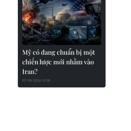
Mỹ có đang chuẩn bị một
chiến lược mới nhằm vào
Iran?
07/08/2026 10:08