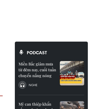
PODCAST
Miền Bắc giảm mưa
từ đêm nay, cuối tuần
chuyển nắng nóng
NGHE
Mỹ can thiệp khẩn