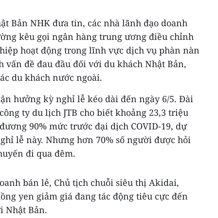
hật Bản NHK đưa tin, các nhà lãnh đạo doanh
ường kêu gọi ngân hàng trung ương điều chỉnh
hiệp hoạt động trong lĩnh vực dịch vụ phàn nàn
h vấn đề đau đầu đối với du khách Nhật Bản,
 các du khách nước ngoài.
ận hưởng kỳ nghỉ lễ kéo dài đến ngày 6/5. Đài
ông ty du lịch JTB cho biết khoảng 23,3 triệu
 đương 90% mức trước đại dịch COVID-19, dự
 nghỉ lễ này. Nhưng hơn 70% số người được hỏi
huyến đi qua đêm.
anh bán lẻ, Chủ tịch chuỗi siêu thị Akidai,
đồng yen giảm giá đang tác động tiêu cực đến
i Nhật Bản.