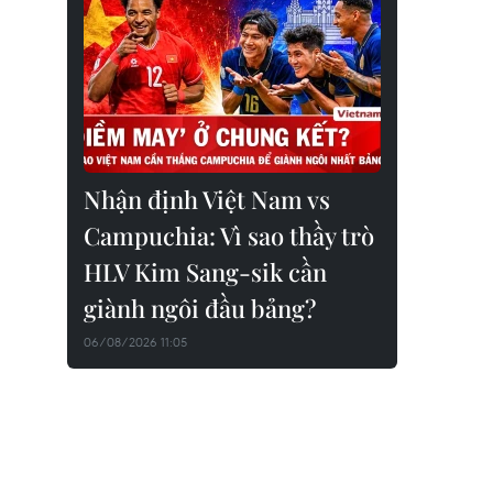
Nhận định Việt Nam vs
Campuchia: Vì sao thầy trò
HLV Kim Sang-sik cần
giành ngôi đầu bảng?
06/08/2026 11:05