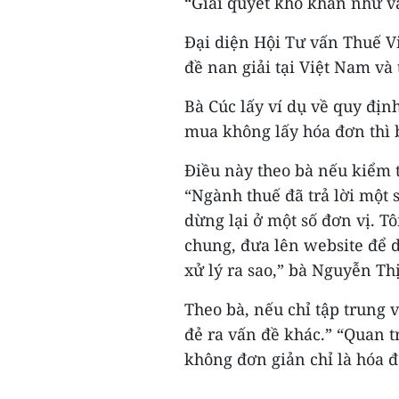
“Giải quyết khó khăn như v
Đại diện Hội Tư vấn Thuế V
đề nan giải tại Việt Nam và
Bà Cúc lấy ví dụ về quy địn
mua không lấy hóa đơn thì 
Điều này theo bà nếu kiểm 
“Ngành thuế đã trả lời một
dừng lại ở một số đơn vị. T
chung, đưa lên website để 
xử lý ra sao,” bà Nguyễn Th
Theo bà, nếu chỉ tập trung 
đẻ ra vấn đề khác.” “Quan t
không đơn giản chỉ là hóa đơ