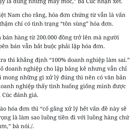
ậy là đúng nhưng máy móc,” bà Cúc nhận xét.
iệt Nam cho rằng, hóa đơn chứng từ vẫn là vấn
 thậm chí có tình trạng “tôn sùng” hóa đơn.
h bán hàng từ 200.000 đồng trở lên mà người
bên bán vẫn bắt buộc phải lập hóa đơn.
tra thì khẳng định “100% doanh nghiệp làm sai.”
 số doanh nghiệp cho lập bảng kê nhưng vẫn chỉ
ôi mong những gì xử lý đúng thì nên có văn bản
doanh nghiệp thấy tình huống giống mình được
ị Cúc đánh giá.
vào hóa đơn thì “cố gắng xử lý hết vấn đề này sẽ
rọng là làm sao luồng tiền đi với luồng hàng chứ
n,” bà nói./.