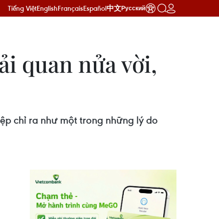
Tiếng Việt
English
Français
Español
中文
Русский
ải quan nửa vời,
iệp chỉ ra như một trong những lý do