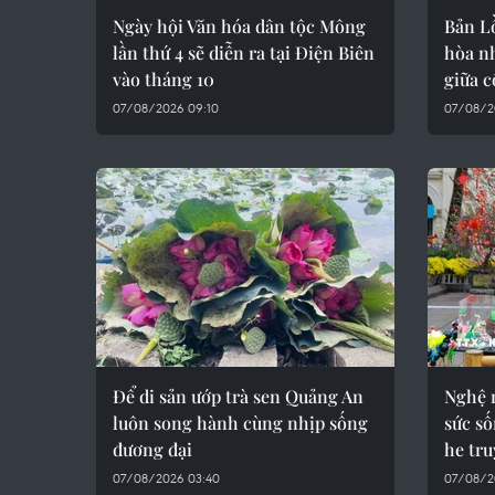
Ngày hội Văn hóa dân tộc Mông
Bản L
lần thứ 4 sẽ diễn ra tại Điện Biên
hòa n
vào tháng 10
giữa c
07/08/2026 09:10
07/08/2
Để di sản ướp trà sen Quảng An
Nghệ 
luôn song hành cùng nhịp sống
sức số
đương đại
he tr
07/08/2026 03:40
07/08/2