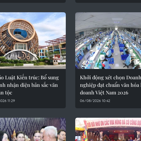
o Luật Kiến trúc: Bổ sung
Khởi động xét chọn Doan
nh nhận diện bản sắc văn
nghiệp đạt chuẩn văn hóa
ân tộc
doanh Việt Nam 2026
026 11:29
06/08/2026 10:42