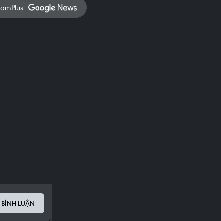
namPlus
 BÌNH LUẬN