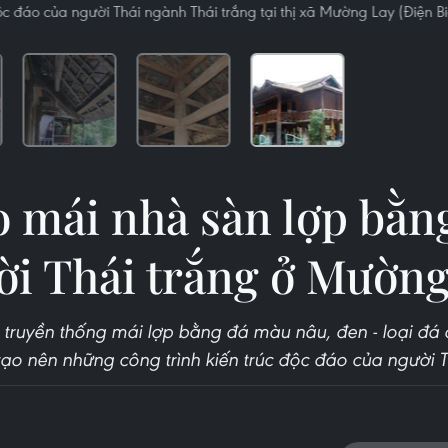
độc đáo của người Thái ngành Thái trắng tại thị xã Mường Lay (Điện B
 mái nhà sàn lợp bằn
ời Thái trắng ở Mường
truyền thống mái lợp bằng đá màu nâu, đen - loại đá đ
ạo nên những công trình kiến trúc độc đáo của người T