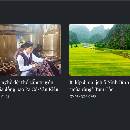
h nghề dệt thổ cẩm truyền
Bí kíp đi du lịch ở Ninh Bình
ủa đồng bào Pa Cô-Vân Kiều
“mùa vàng” Tam Cốc
 01:48
27/05/2019 02:56