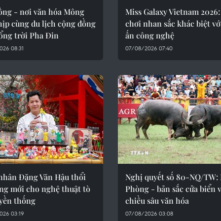
ồng - nơi văn hóa Mông
Miss Galaxy Vietnam 2026:
hịp cùng du lịch cộng đồng
chơi nhan sắc khác biệt vớ
ổng trời Pha Đin
ấn công nghệ
026 08:31
07/08/2026 07:40
nhân Đặng Văn Hậu thổi
Nghị quyết số 80-NQ/TW: 
ng mới cho nghệ thuật tò
Phòng - bản sắc cửa biển 
uyền thống
chiều sâu văn hóa
026 03:19
07/08/2026 03:08