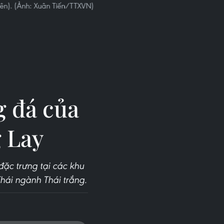
iên). (Ảnh: Xuân Tiến/TTXVN)
g đá của
 Lay
ặc trưng tại các khu
hái ngành Thái trắng.