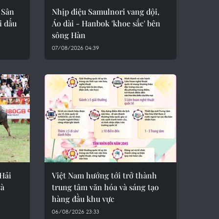
 Sân
Nhịp điệu Samulnori vang dội,
i dấu
Áo dài - Hanbok 'khoe sắc' bên
sông Hàn
07/08/2026 04:39
Hải
Việt Nam hướng tới trở thành
và
trung tâm văn hóa và sáng tạo
hàng đầu khu vực
06/08/2026 23:33