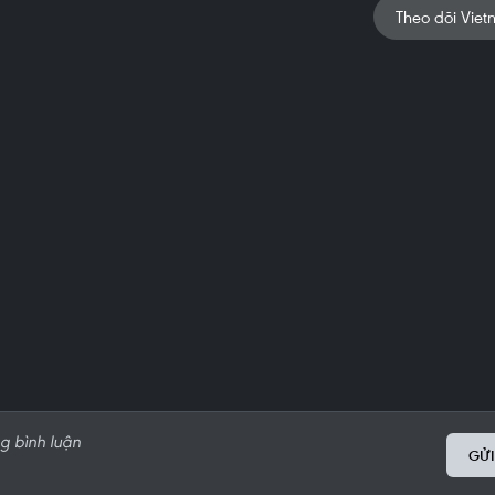
Theo dõi Viet
GỬI