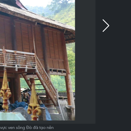
 vực ven sông Đà đã tạo nên