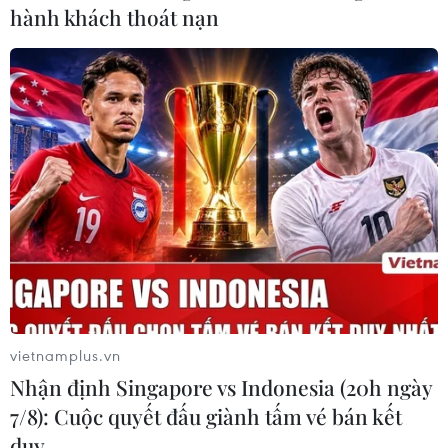
hành khách thoát nạn
đăng bài viết cho rằng hoạt động kinh tế của Trung
Quốc tại châu Phi không tệ hơn các hoạt động của Mỹ
hoặc châu Âu ở châu lục này.
vietnamplus.vn
Nhận định Singapore vs Indonesia (20h ngày
7/8): Cuộc quyết đấu giành tấm vé bán kết
duy …