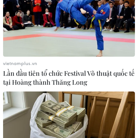
03/10/2019 14:41
Động thái trên diễn ra vào thời điểm Mỹ và Liên minh
châu Âu (EU) đang bắt đầu tăng cường kiểm soát đầu
tư nước ngoài, giữa lúc lo ngại gia tăng về khả năng rò
rỉ các công nghệ nhạy cảm.
vietnamplus.vn
Lần đầu tiên tổ chức Festival Võ thuật quốc tế
tại Hoàng thành Thăng Long