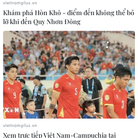
vietnamplus.vn
Khám phá Hòn Khô - điểm đến không thể bỏ
lỡ khi đến Quy Nhơn Đông
Giá vàng tăng phiên thứ tư liên tiếp,
chạm mức cao nhất trong 7 tuần
06/08/2026 08:36
Xem thêm
CƠ QUAN CHỦ QUẢN: THÔNG TẤN XÃ VIỆT NAM
vietnamplus.vn
Tổng Biên tập: TRẦN TIẾN DUẨN
Xem trực tiếp Việt Nam-Campuchia tại