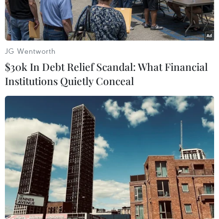
JG Wentworth
$30k In Debt Relief Scandal: What Financial
Institutions Quietly Conceal
Cảng Darwin của Australia được tập đoàn Landbridge của
Trung Quốc thuê lại trong thời hạn 99 năm. (Nguồn: Reuters)
Liên minh châu Âu (EU) và Chính phủ Mexico
mới đây đã bày tỏ quan ngại về dự thảo luật đầu
tư nước ngoài mới của Australia.