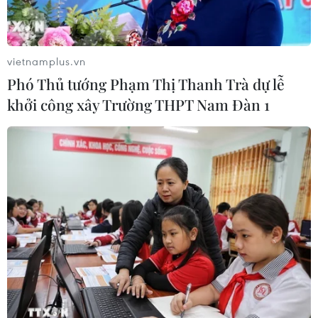
07/08/2026 15:21
vietnamplus.vn
Chuyên gia quốc tế đánh giá tích cực
Phó Thủ tướng Phạm Thị Thanh Trà dự lễ
về tiền đồng của Việt Nam
khởi công xây Trường THPT Nam Đàn 1
07/08/2026 12:46
Phép thử sức chống chịu của kinh tế
ASEAN
07/08/2026 12:35
Thuế polysilicon: Doanh nghiệp Hàn
Quốc tại Mỹ có lợi thế
07/08/2026 12:17