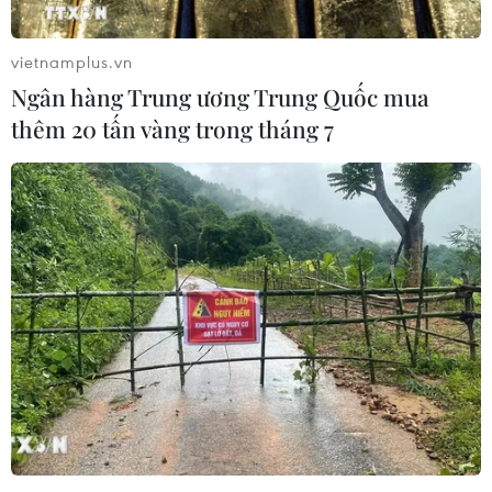
vietnamplus.vn
Ngân hàng Trung ương Trung Quốc mua
thêm 20 tấn vàng trong tháng 7
Đầu tư của Trung Quốc vào Đông Nam Á
không có gì đáng ngại
14/08/2020 07:38
Theo ASEANstats, từ 2012-2018, có khoảng từ 40% đến
68% vốn FDI của Trung Quốc chỉ đổ vào ba hoạt động
chính: bất động sản; tài chính-bảo hiểm; và bán buôn-
bán lẻ kiêm sửa chữa xe cộ.