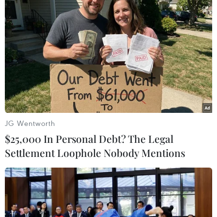
TIN LIÊN QUAN
JG Wentworth
$25,000 In Personal Debt? The Legal
Settlement Loophole Nobody Mentions
Nhật Bản siết chặt quy định đầu tư nước
ngoài vì an ninh quốc gia