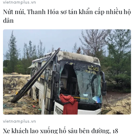
vietnamplus.vn
Nứt núi, Thanh Hóa sơ tán khẩn cấp nhiều hộ
dân
Những lầm tưởng về đầu tư của Trung
Quốc tại châu Phi
vietnamplus.vn
02/10/2020 03:07
Xe khách lao xuống hố sâu bên đường, 18
Trang mạng Clingendael Spectator của Hà Lan mới đây