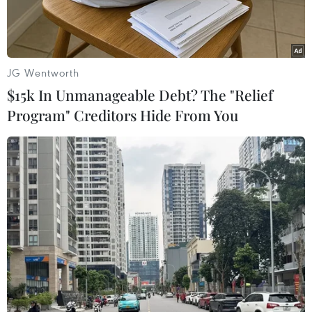
JG Wentworth
$15k In Unmanageable Debt? The "Relief
Program" Creditors Hide From You
Lực lượng trực chốt vẫn có mặt tại một chốt 'vùng xanh' phường
Đồng Xuân, quận Hoàn Kiếm, sáng 22/9. (Ảnh: Hoàng
Hiếu/TTXVN)