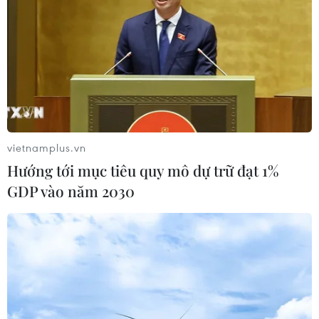
Quang không vi phạm quy chế
06/08/2026 09:44
Thi công trở lại dự án sửa chữa Quốc
lộ 30 sau phản ánh của TTXVN
06/08/2026 09:42
vietnamplus.vn
Hướng tới mục tiêu quy mô dự trữ đạt 1%
Hà Nội tăng tốc thi công
GDP vào năm 2030
đường Vành đai 1 đoạn Hoàng Cầu-
Voi Phục
06/08/2026 09:07
Khởi tố Chủ tịch Hội đồng quản trị,
Giám đốc Công ty cổ phần Mekolor