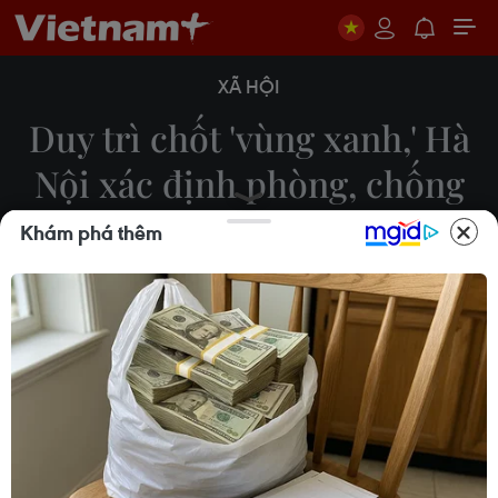
XÃ HỘI
Duy trì chốt 'vùng xanh,' Hà
Nội xác định phòng, chống
dịch lâu dài
Khám phá thêm
22/09/2021 09:37
Thời gian tới, Hà Nội tập trung cao độ các biện
pháp phòng, chống dịch COVID-19, tiếp tục duy trì,
bảo vệ chốt tự quản "vùng xanh" tại các thôn,
xóm, làng, tổ dân phố, khu dân cư...