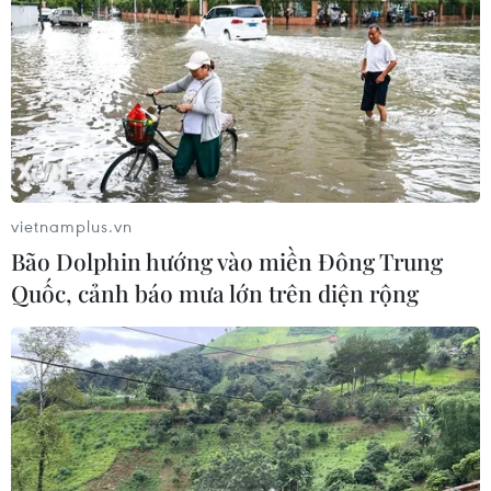
vietnamplus.vn
#Vùng xanh
#Phường Đồng Xuân
#COVID-19
Bão Dolphin hướng vào miền Đông Trung
#Khu dân cư
#Chốt cứng
TP. Hà Nội
Quốc, cảnh báo mưa lớn trên diện rộng
Theo dõi VietnamPlus