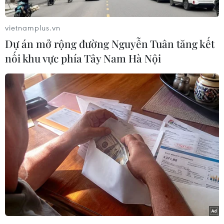
vietnamplus.vn
Dự án mở rộng đường Nguyễn Tuân tăng kết
nối khu vực phía Tây Nam Hà Nội
Trong khi nhiều nơi vẫn duy trì các chốt 'vùng xanh' thì tại không
ít nơi, các rào chắn cứng 'vùng xanh' được dỡ bỏ (ảnh chụp
trên phố Hàng Đào, quận Hoàn Kiếm, sáng 22/9. (Ảnh: Hoàng
Hiếu/TTXVN)