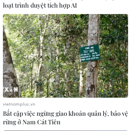
loạt trình duyệt tích hợp AI
Khu tập thể 4B Lý Nam Đế (phường Hàng Mã, Hoàn Kiếm) chỉ
người dân trong khu mới có chìa khóa ra, vào để phòng, chống
vietnamplus.vn
dịch COVID-19. (Ảnh: Hoàng Hiếu/TTXVN)
Bất cập việc ngừng giao khoán quản lý, bảo vệ
rừng ở Nam Cát Tiên