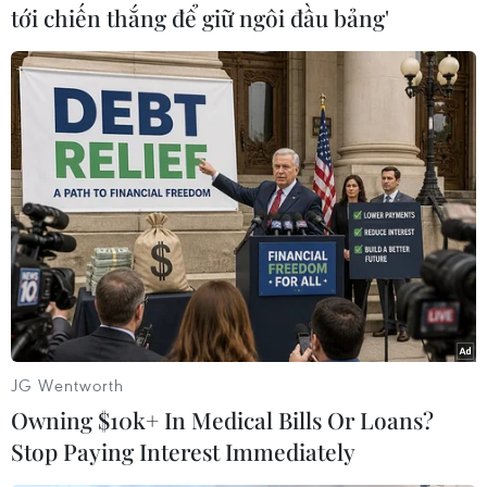
tới chiến thắng để giữ ngôi đầu bảng'
Một chốt 'tổ dân phố an toàn' trên đường Quán Thánh, quận Ba
Đình đã mở để người dân thuận tiện ra, vào, sáng 22/9. (Ảnh:
Hoàng Hiếu/TTXVN)
JG Wentworth
Owning $10k+ In Medical Bills Or Loans?
Stop Paying Interest Immediately