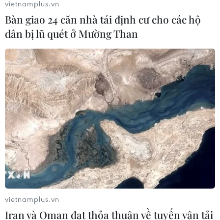
vietnamplus.vn
Bàn giao 24 căn nhà tái định cư cho các hộ
Sẽ thi công đồng loạt Dự án cao tốc
Vinh-Thanh Thủy trong tháng 9
dân bị lũ quét ở Mường Than
06/08/2026 12:25
Chưa đầu tư mở rộng Quốc lộ 1 đoạn
Bạc Liêu-Cà Mau giai đoạn 2026-
2030
06/08/2026 12:24
Tuyên Quang khẩn trương khắc
phục sạt lở trên các tuyến giao thông
06/08/2026 11:54
vietnamplus.vn
Iran và Oman đạt thỏa thuận về tuyến vận tải