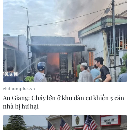
Việc duy trì các chốt 'vùng xanh' để kiểm soát các di, biến động
của người dân trong khu vực. (Ảnh: Hoàng Hiếu/TTXVN)
vietnamplus.vn
An Giang: Cháy lớn ở khu dân cư khiến 5 căn
nhà bị hư hại