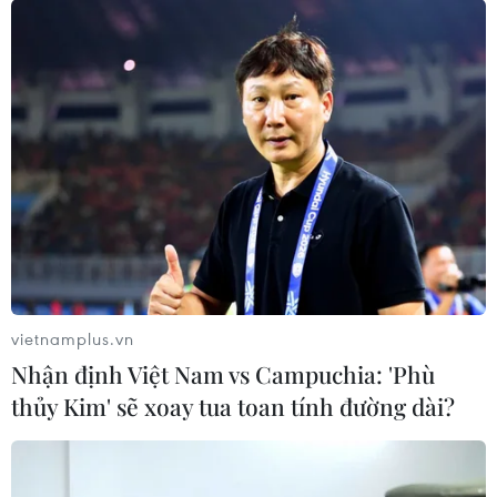
Chốt tổ dân phố an toàn trên đường Quán Thánh (phường
Quán Thánh, Ba Đình) đã mở sáng 22/9. (Ảnh: Hoàng
Hiếu/TTXVN)
vietnamplus.vn
Nhận định Việt Nam vs Campuchia: 'Phù
thủy Kim' sẽ xoay tua toan tính đường dài?