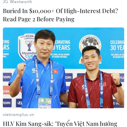
JG Wentworth
Buried In $10,000+ Of High-Interest Debt?
Read Page 2 Before Paying
Phố Phan Huy Ích tạm thời mở chốt 'vùng xanh' để người dân
qua lại thuận tiện nhưng vẫn duy trì hoạt động. (Ảnh: Hoàng
Hiếu/TTXVN)
vietnamplus.vn
HLV Kim Sang-sik: 'Tuyển Việt Nam hướng