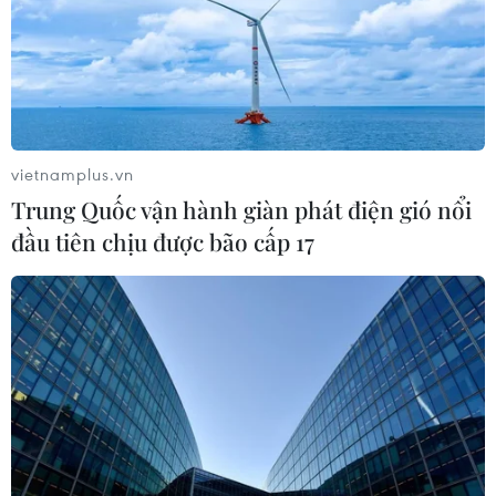
06/08/2026 09:06
Đồng Nai yêu cầu đẩy nhanh tiến độ
dự án kết nối vùng, sân bay Long
Thành
vietnamplus.vn
06/08/2026 09:05
Trung Quốc vận hành giàn phát điện gió nổi
đầu tiên chịu được bão cấp 17
Toàn cảnh vụ sai phạm điểm
thi trường THPT chuyên Tuyên
Quang
06/08/2026 09:04
Cầu Đắk Lung sập sau cú
tông của xe tải cẩu, 2 người thoát
chết