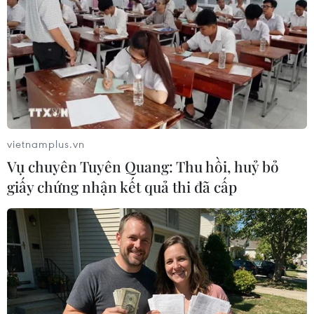
vietnamplus.vn
Vụ chuyên Tuyên Quang: Thu hồi, huỷ bỏ
giấy chứng nhận kết quả thi đã cấp
Một vài khu dân cư trên phố Thuỵ Khuê (quận Tây Hồ) vẫn duy
trì chốt kiểm soát vùng xanh. (Ảnh: Tuấn Đức/TTXVN)