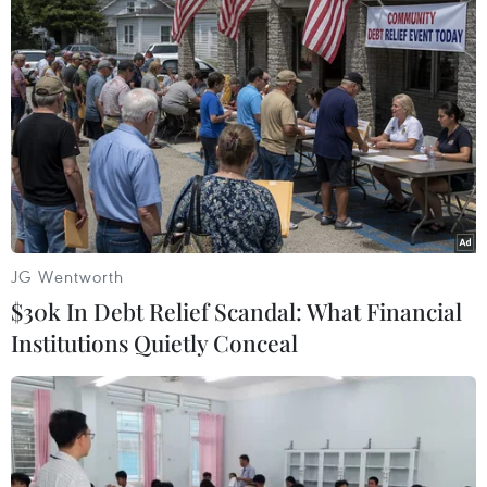
Chốt 'vùng xanh' ngõ Hài Tượng (phường Hàng Buồm, quận
Hoàn Kiếm) vẫn duy trì những không thấy có người gác, người
dân có thể tự do ra, vào ngõ (chụp sáng 22/9). (Ảnh: Hoàng
Hiếu/TTXVN)
JG Wentworth
$30k In Debt Relief Scandal: What Financial
Institutions Quietly Conceal
Một vài khu dân cư trên phố Thuỵ Khuê (quận Tây Hồ) vẫn duy
trì chốt kiểm soát vùng xanh. (Ảnh: Tuấn Đức/TTXVN)