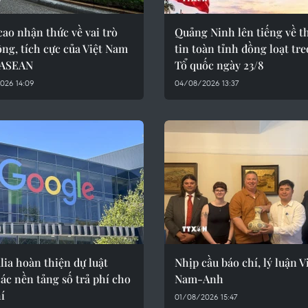
ao nhận thức về vai trò
Quảng Ninh lên tiếng về t
ng, tích cực của Việt Nam
tin toàn tỉnh đồng loạt tre
 ASEAN
Tổ quốc ngày 23/8
026 14:09
04/08/2026 13:37
lia hoàn thiện dự luật
Nhịp cầu báo chí, lý luận V
ác nền tảng số trả phí cho
Nam-Anh
í
01/08/2026 15:47