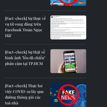
[Fact-check] Sự thực về
vụ tử vong đăng trên
Facebook 'Đoàn Ngọc
Hải'
[Fact-check] Sự thật về
hình ảnh "lều dã chiến"
phản cảm tại TP.HCM
[Fact-check] Thực hư
việc COVID-19 lây qua
đường thông gió các
toà nhà