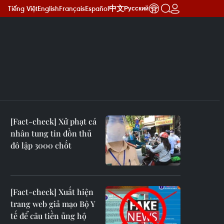
Tiếng Việt
English
Français
Español
中文
Русский
[Fact-check] Xử phạt cá
nhân tung tin đồn thủ
đô lập 3000 chốt
[Fact-check] Xuất hiện
trang web giả mạo Bộ Y
tế để câu tiền ủng hộ