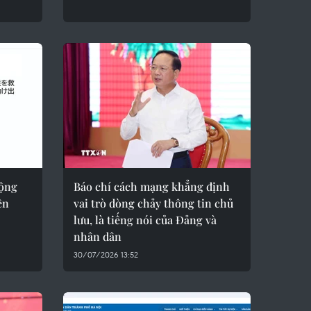
động
Báo chí cách mạng khẳng định
ền
vai trò dòng chảy thông tin chủ
lưu, là tiếng nói của Đảng và
nhân dân
30/07/2026 13:52