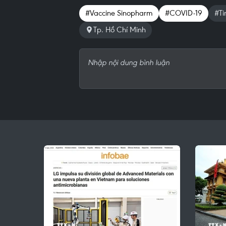
#Vaccine Sinopharm
#COVID-19
#Ti
Tp. Hồ Chí Minh