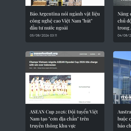
Báo Argentina nói ngành vật liệu
Nâng c
công nghệ cao Việt Nam "hút"
chủ độ
đầu tư nước ngoài
trong
05/08/2026 03:11
04/08/2
ASEAN Cup 2026: Đội tuyển Việt
Austra
Nam tạo "cơn địa chấn" trên
buộc c
truyền thông khu vực
báo ch