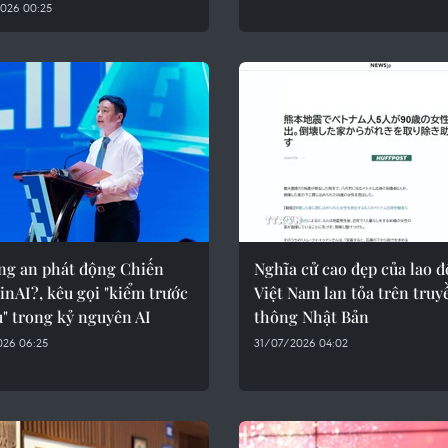
026 00:25
ng an phát động Chiến
Nghĩa cử cao đẹp của lao 
inAI?, kêu gọi "kiểm trước
Việt Nam lan tỏa trên truy
u" trong kỷ nguyên AI
thông Nhật Bản
026 06:25
31/07/2026 04:02