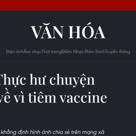
VĂN HÓA
Điện ảnh
Âm nhạc
Thời trang
Điểm Nhạc-Phim-Sách
Truyền thông
Thực hư chuyện
ề vì tiêm vaccine
 khẳng định hình ảnh chia sẻ trên mạng xã