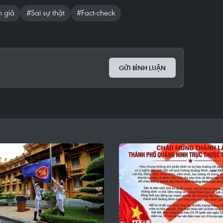
n giả
#Sai sự thật
#Fact-check
GỬI BÌNH LUẬN