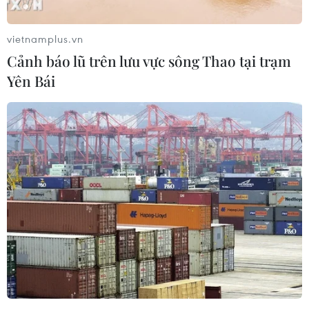
vietnamplus.vn
Cảnh báo lũ trên lưu vực sông Thao tại trạm
Yên Bái
Giá dầu châu Á đi xuống do nhập khẩu
dầu thô của Trung Quốc giảm
14/07/2021 10:59
Giá dầu Brent Biển Bắc giao kỳ hạn giảm xuống còn