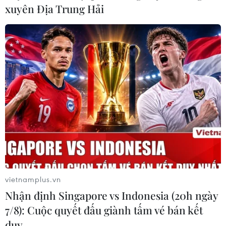
xuyên Địa Trung Hải
14/07/2021 13:31
Theo Boomberg, mức sản lượng dầu cơ bản của UAE
hiện tại là 3,168 triệu thùng/ngày và nước này kiên
quyết nâng lên thành 3,8 triệu thùng/ngày.
vietnamplus.vn
Nhận định Singapore vs Indonesia (20h ngày
7/8): Cuộc quyết đấu giành tấm vé bán kết
duy …