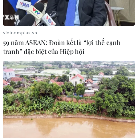
vietnamplus.vn
59 năm ASEAN: Đoàn kết là “lợi thế cạnh
tranh” đặc biệt của Hiệp hội
Giá dầu thế giới tăng gần 2% trong phiên
giao dịch 13/7
14/07/2021 01:50
Thị trường nhìn chung đã mạnh lên do nhu cầu phục hồi
và OPEC cùng với các đối tác dự kiến sẽ đẩy mạnh
nguồn cung nhưng các cuộc thảo luận về chính sách
sản lượng của OPEC+ chưa đạt được kết quả.