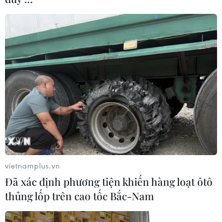
Giá dầu thô ngọt nhẹ Mỹ tuần qua giảm
mạnh nhất kể từ tháng Ba
17/07/2021 05:00
Dù tăng nhẹ phiên cuối tuần, giá dầu Brent giảm gần
3% trong cả tuần, đánh dấu tuần giảm thứ ba liên tiếp;
giá dầu WTI giảm gần 4% trong cả tuần, mức giảm
mạnh nhất kể từ tháng Ba.
vietnamplus.vn
Đã xác định phương tiện khiến hàng loạt ôtô
thủng lốp trên cao tốc Bắc-Nam