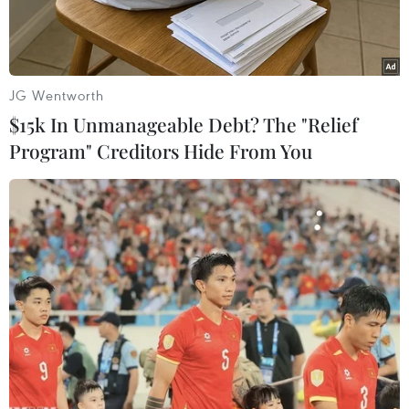
JG Wentworth
$15k In Unmanageable Debt? The "Relief
Program" Creditors Hide From You
Một cơ sở khai thác dầu ở thành phố Jubail, Saudi Arabia.
(Ảnh: AFP/TTXVN)
Giá dầu giảm hơn 1% tại châu Á trong phiên
sáng 19/7, do thỏa thuận gia tăng sản lượng đạt
được cuối tuần qua của Tổ chức Các nước Xuất
khẩu Dầu mỏ (OPEC) và các nước đồng minh,
hay còn gọi là OPEC+, sau khi một thỏa thuận