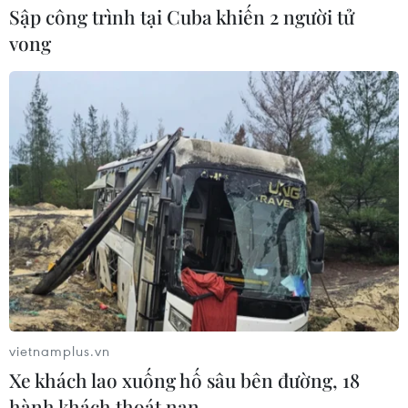
Sập công trình tại Cuba khiến 2 người tử
vong
TIN CÙNG CHUYÊN MỤC
Phép thử sức chống chịu của kinh tế
ASEAN
07/08/2026 12:35
Thuế polysilicon: Doanh nghiệp Hàn
Quốc tại Mỹ có lợi thế
vietnamplus.vn
07/08/2026 12:17
Xe khách lao xuống hố sâu bên đường, 18
hành khách thoát nạn