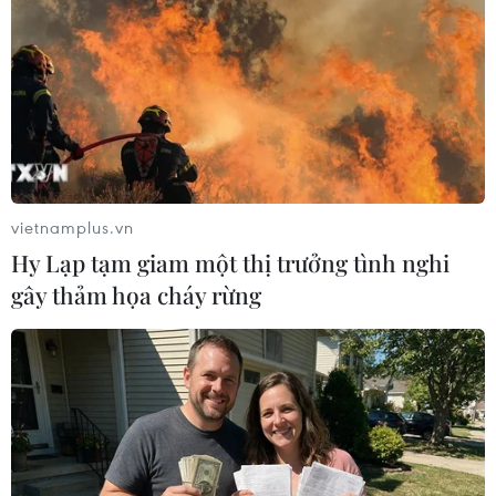
Do đó, từ tháng 5/2022, hạn ngạch sản lượng
của của OPEC+ sẽ được điều chỉnh tăng từ mức
43,853 triệu thùng/ngày lên 45,485 triệu
thùng/ngày./.
(TTXVN/Vietnam+)
vietnamplus.vn
Hy Lạp tạm giam một thị trưởng tình nghi
gây thảm họa cháy rừng