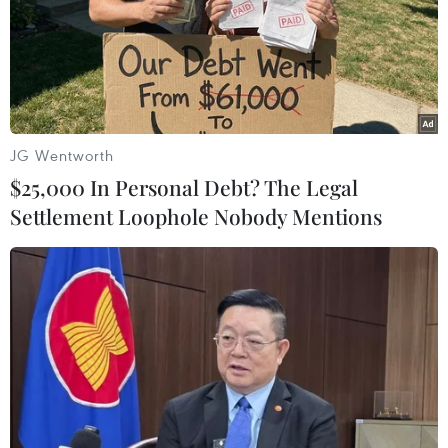
#giá dầu
#OPEC+
#. tăng sản lượng dầu
#dầu WTI
JG Wentworth
$25,000 In Personal Debt? The Legal
Theo dõi VietnamPlus
Settlement Loophole Nobody Mentions
TIN LIÊN QUAN