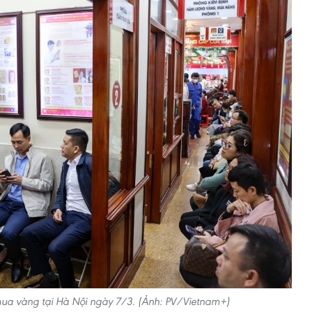
a vàng tại Hà Nội ngày 7/3. (Ảnh: PV/Vietnam+)