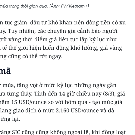
úa trong thời gian qua. (Ảnh: PV/Vietnam+)
iên tục giảm, đầu tư khó khăn nên dòng tiền có xu
uý. Tuy nhiên, các chuyên gia cảnh báo người
trữ vàng thời điểm giá liên tục lập kỷ lục như
h tế thế giới hiện biến động khó lường, giá vàng
ng cũng có thể rớt ngay.
 mã
 múa, tăng vọt ở mức kỷ lục những ngày gần
ưa từng thấy. Tính đến 14 giờ chiều nay (8/3), giá
 thêm 15 USD/ounce so với hôm qua - tạo mức giá
 đang giao dịch ở mức 2.160 USD/ounce và đà
ừng lại.
àng SJC cũng cũng không ngoại lệ, khi đồng loạt