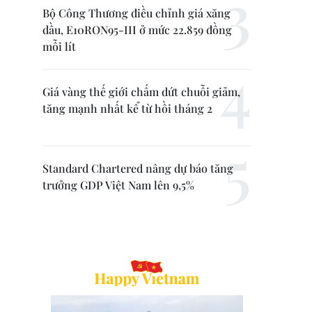
Bộ Công Thương điều chỉnh giá xăng
dầu, E10RON95-III ở mức 22.859 đồng
mỗi lít
Giá vàng thế giới chấm dứt chuỗi giảm,
tăng mạnh nhất kể từ hồi tháng 2
Standard Chartered nâng dự báo tăng
trưởng GDP Việt Nam lên 9,5%