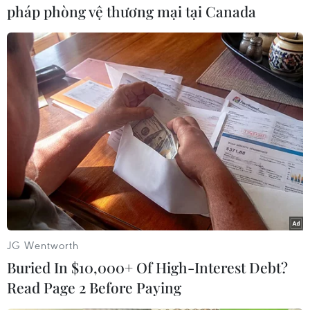
pháp phòng vệ thương mại tại Canada
(TTXVN/Vietnam+)
JG Wentworth
Buried In $10,000+ Of High-Interest Debt?
#giá vàng
#đồng USD
#chương trình mua trái phiếu
Read Page 2 Before Paying
#giá vàng SJC