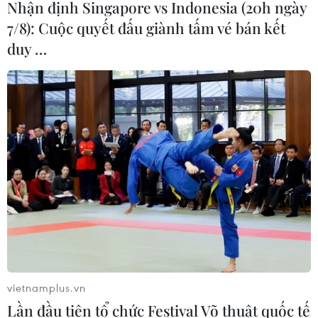
Nhận định Singapore vs Indonesia (20h ngày
7/8): Cuộc quyết đấu giành tấm vé bán kết
duy …
TIN CÙNG CHUYÊN MỤC
Áp dụng "luồng xanh" cho nhà đầu
tư dự án hạ tầng công nghiệp phía
Đông Đắk Lắk
08/08/2026 01:45
vietnamplus.vn
Quốc hội thảo luận dự án Luật Dầu
Lần đầu tiên tổ chức Festival Võ thuật quốc tế