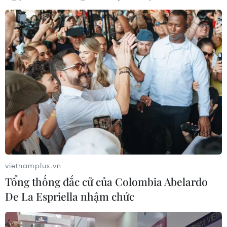
Chiều 15/9, giá dầu châu Á đi lên sau số
liệu về dự trữ dầu thô tại Mỹ
15/09/2021 10:12
Vào lúc 13 giờ 59 phút giờ Việt Nam, giá dầu Brent tăng
54 xu (0,7%) lên 74,14 USD/thùng, trong khi giá dầu
chuẩn Tây Texas (WTI) của Mỹ tăng 53 xu (0,8%) lên
70,99 USD/thùng.
vietnamplus.vn
Tổng thống đắc cử của Colombia Abelardo
De La Espriella nhậm chức