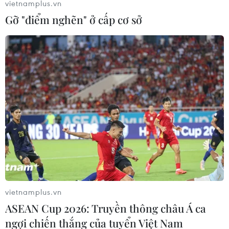
vietnamplus.vn
Gỡ "điểm nghẽn" ở cấp cơ sở
Giá vàng châu Á chiều 15/9 ổn định quanh
ngưỡng 1.800 USD
15/09/2021 09:29
Trong phiên giao dịch chiều 15/9, giá vàng giao ngay
đứng ở mức 1.802,21 USD/ounce, trong khi giá vàng kỳ
hạn của Mỹ giảm 0,2% xuống còn 1.804,30 USD/ounce.
vietnamplus.vn
ASEAN Cup 2026: Truyền thông châu Á ca
ngợi chiến thắng của tuyển Việt Nam