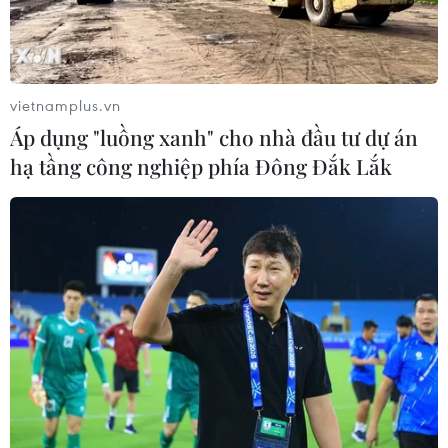
0,3% lên 1.792,05 USD/ounce, trong khi giá vàng giao
kỳ hạn của Mỹ nhích 0,1% lên 1.794,40 USD/ounce.
vietnamplus.vn
Áp dụng "luồng xanh" cho nhà đầu tư dự án
hạ tầng công nghiệp phía Đông Đắk Lắk
Giá vàng SJC trong nước đảo chiều tăng
100.000 đồng mỗi lượng