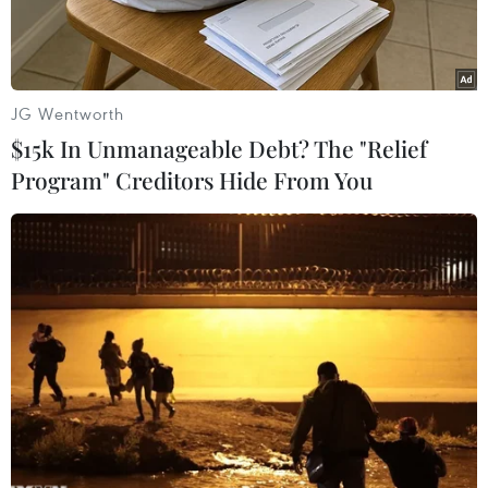
JG Wentworth
$15k In Unmanageable Debt? The "Relief
Program" Creditors Hide From You
(Ảnh minh họa. AFP/TTXVN)
Giá vàng châu Á giảm trong phiên giao dịch
chiều 16/9 do đồng USD mạnh làm giảm sức hấp
dẫn của vàng đối với những người nắm giữ các
loại tiền tệ khác, trong khi các nhà đầu tư chờ
đợi cuộc họp của Cục Dự trữ Liên bang Mỹ (Fed)