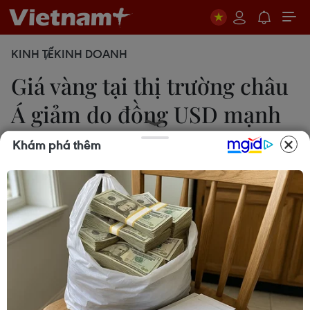
KINH TẾ
KINH DOANH
Giá vàng tại thị trường châu
Á giảm do đồng USD mạnh
lên
Khám phá thêm
Vân Anh
16/09/2021 09:48
Giá vàng châu Á giao ngay giảm xuống còn
1.785,13 USD/ounce, trong khi giá vàng kỳ hạn của
Mỹ giảm 0,4% xuống 1.787,40 USD/ounce.