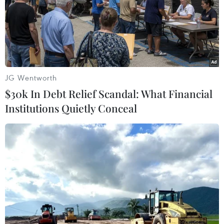
JG Wentworth
$30k In Debt Relief Scandal: What Financial
Institutions Quietly Conceal
Quan ngại khủng hoảng kinh tế ở
Afghanistan, giá vàng thế giới tăng
14/09/2021 02:27
Khép phiên giao dịch 13/9, giá vàng giao ngay tăng