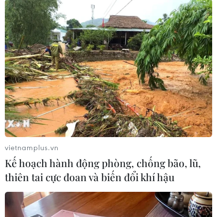
vietnamplus.vn
Căn nhà quây tôn vi phạm trật tự xây dựng trên đất công, đất
Kế hoạch hành động phòng, chống bão, lũ,
nông nghiệp tại phường Khương Đình. (Ảnh: Mạnh
thiên tai cực đoan và biến đổi khí hậu
Khánh/TTXVN)