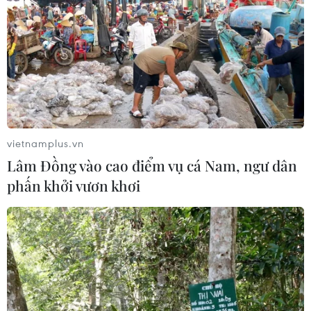
triển nhà ở xã hội
28/07/2026 07:02
Đà Nẵng lên phương án tái định cư
cho hộ dân di dời khỏi chung cư
xuống cấp
vietnamplus.vn
24/07/2026 07:14
Lâm Đồng vào cao điểm vụ cá Nam, ngư dân
phấn khởi vươn khơi
Hòa Phát tổ chức lễ cất nóc hơn 800
căn hộ nhà ở xã hội Khu công nghiệp
Yên Mỹ II
24/07/2026 04:33
Đà Nẵng sẽ khởi công 8 dự án nhà ở