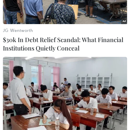
JG Wentworth
$30k In Debt Relief Scandal: What Financial
Institutions Quietly Conceal
Phường Khương Đình có khoảng 4.000 thửa đất đã bị người
dân tự chuyển đổi mục đích sử dụng đất thành công trình từ
giai đoạn 1990-2014. (Ảnh Mạnh Khánh/TTXVN)