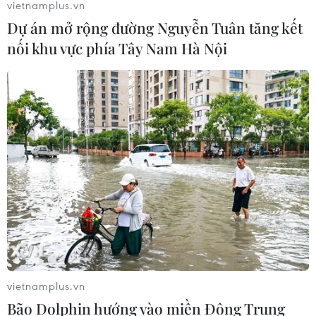
vietnamplus.vn
16/07/2026 06:42
Dự án mở rộng đường Nguyễn Tuân tăng kết
nối khu vực phía Tây Nam Hà Nội
Xem thêm
CƠ QUAN CHỦ QUẢN: THÔNG TẤN XÃ VIỆT NAM
Tổng Biên tập: TRẦN TIẾN DUẨN
Phó Tổng Biên tập: NGUYỄN THỊ TÁM, KHÚC THANH
THỦY
Sở hữu trí tuệ
Quy định sử dụng
vietnamplus.vn
RSS
Hỗ trợ
Bão Dolphin hướng vào miền Đông Trung