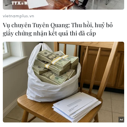
vietnamplus.vn
Vụ chuyên Tuyên Quang: Thu hồi, huỷ bỏ
giấy chứng nhận kết quả thi đã cấp
Ngôi nhà quây tôn vi phạm trật tự xây dựng đã được đưa vào
sử dụng. (Ảnh: Mạnh Khánh/TTXVN)