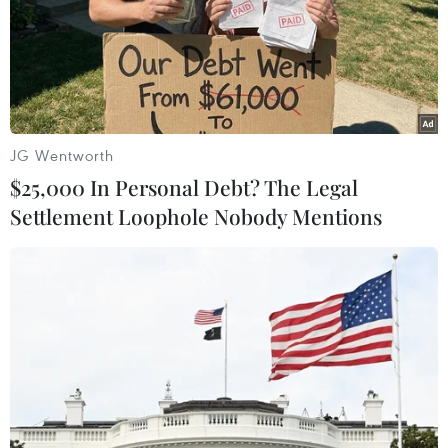
JG Wentworth
$25,000 In Personal Debt? The Legal
Settlement Loophole Nobody Mentions
#Hà Nội
#Phường Khương Đình
#Quận Thanh Xuân
#Chuyển đổi mục đích sử dụng đất
#Vi phạm trật tự xây dựng
#Đất nông nghiệp
TP. Hà Nội