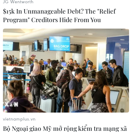
JG Wentworth
$15k In Unmanageable Debt? The "Relief
Program" Creditors Hide From You
Nhiều chủ nhân đã tập kết vật liệu chờ cơ hội để xây dựng bên
trong nhà quây tôn. (Ảnh: Mạnh Khánh/TTXVN)
vietnamplus.vn
Bộ Ngoại giao Mỹ mở rộng kiểm tra mạng xã