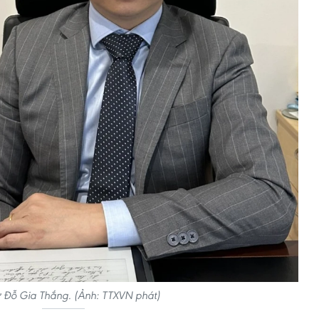
ư Đỗ Gia Thắng. (Ảnh: TTXVN phát)