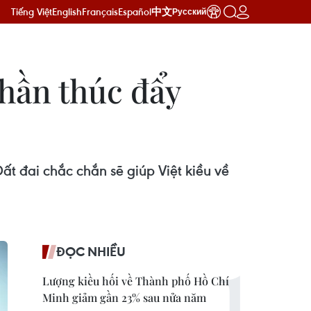
Tiếng Việt
English
Français
Español
中文
Русский
phần thúc đẩy
t đai chắc chắn sẽ giúp Việt kiều về
ĐỌC NHIỀU
Lượng kiều hối về Thành phố Hồ Chí
Minh giảm gần 23% sau nửa năm