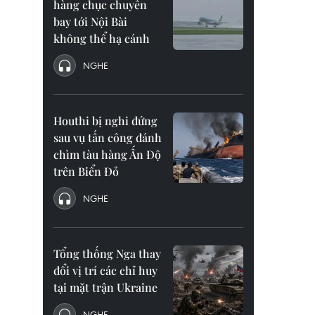
hàng chục chuyến
bay tới Nội Bài
không thể hạ cánh
NGHE
Houthi bị nghi đứng
sau vụ tấn công đánh
chìm tàu hàng Ấn Độ
trên Biển Đỏ
NGHE
Tổng thống Nga thay
đổi vị trí các chỉ huy
tại mặt trận Ukraine
NGHE