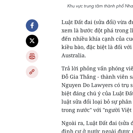
Khu vực trung tâm thành phố Nha
Luật Đất đai (sửa đổi) vừa
xem là bước đột phá trong lĩ
đến nhiều khía cạnh của cu
kiều bào, đặc biệt là đối vớ
Australia.
Trả lời phỏng vấn phóng viê
Đỗ Gia Thắng - thành viên s
Nguyen Do Lawyers có trụ s
biệt đáng chú ý của Luật Đất
luật sửa đổi loại bỏ sự phân
trong nước" với "người Việ
Ngoài ra, Luật Đất đai (sửa
định cư ở nước ngoài được 