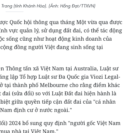
 Trang (tỉnh Khánh Hòa). (Ảnh: Hồng Đạt/TTXVN)
 được Quốc hội thông qua tháng Một vừa qua được
nh vực quản lý, sử dụng đất đai, có thể tác động
ộc sống cũng như hoạt động kinh doanh của
i cộng đồng người Việt đang sinh sống tại
n Thông tấn xã Việt Nam tại Australia, Luật sư
áng lập Tổ hợp Luật sư Đa Quốc gia Viozi Legal-
ở tại thành phố Melbourne cho rằng điểm khác
 đai (sửa đổi) so với Luật Đất đai hiện hành là
 biệt giữa quyền tiếp cận đất đai của "cá nhân
t Nam định cư ở nước ngoài."
 đổi) 2024 bổ sung quy định "người gốc Việt Nam
mua nhà tại Việt Nam."