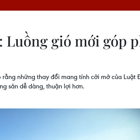
4: Luồng gió mới góp 
 rằng những thay đổi mang tính cởi mở của Luật Đấ
g sản dễ dàng, thuận lợi hơn.