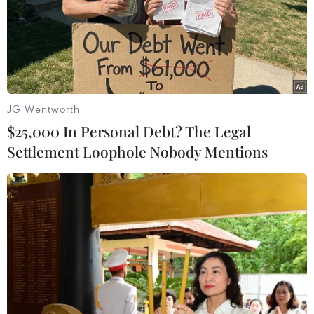
JG Wentworth
$25,000 In Personal Debt? The Legal
Settlement Loophole Nobody Mentions
Hà Nội: Hiện thực hóa mục tiêu thành phố
thông minh, kết nối khu vực và thế giới
18/03/2024 13:39