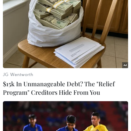
#Thành phố thông minh
#Đô thị hóa
#Viện Phát triển và Quản lý Quốc tế
#Chất lượng cuộc sống
TP. Hà Nội
Tp. Hồ Chí Minh
Theo dõi VietnamPlus
JG Wentworth
$15k In Unmanageable Debt? The "Relief
Program" Creditors Hide From You
TIN LIÊN QUAN