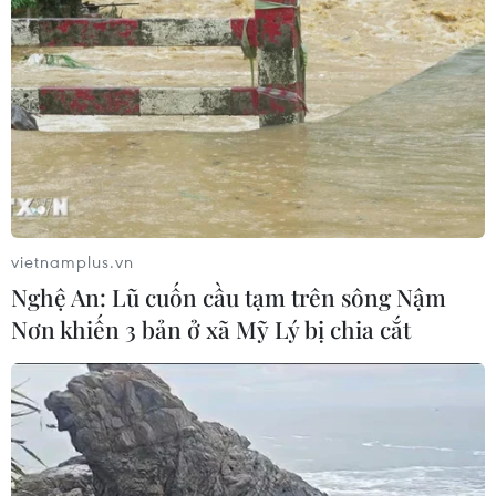
Điện Biên từng bước hình thành thị
trường tín chỉ carbon rừng
08/08/2026 06:50
Lâm Đồng: Mùa trái chín “mở lối”
cho du lịch nông nghiệp La Dạ
08/08/2026 06:43
vietnamplus.vn
Nghệ An: Lũ cuốn cầu tạm trên sông Nậm
Vụ phế liệu bằng sắt, nhọn rơi trên
Nơn khiến 3 bản ở xã Mỹ Lý bị chia cắt
cao tốc: Tài xế xe chở mắc nhiều lỗi vi
phạm
08/08/2026 06:37
Nghệ An: Lũ cuốn cầu tạm trên sông