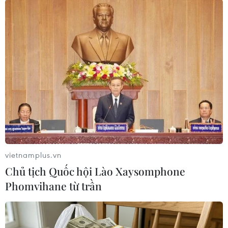
trong đó Hà Nội đứng ở vị trí thứ 97 (tăng 3 bậc
so với năm 2023) và Thành phố Hồ Chí Minh xếp
ở vị trí thứ 105./.
(TTXVN/Vietnam+)
vietnamplus.vn
Chủ tịch Quốc hội Lào Xaysomphone
Phomvihane từ trần