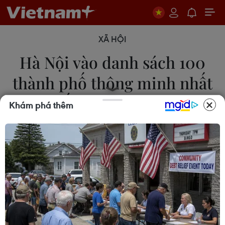
XÃ HỘI
Hà Nội vào danh sách 100
thành phố thông minh nhất
thế giới năm 2024
Khám phá thêm
24/04/2024 00:01
Theo IMD, thành phố thông minh được định nghĩa
là “môi trường đô thị áp dụng công nghệ để nâng
cao lợi thế và giảm thiểu những hạn chế của quá
trình đô thị hóa cho người dân."