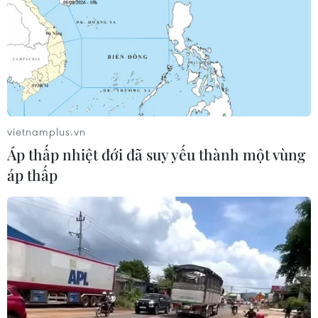
TIN CÙNG CHUYÊN MỤC
Xe tải va chạm xe máy tại Đắk Lắk
làm hai người thương vong
08/08/2026 14:58
vietnamplus.vn
Áp thấp nhiệt đới đã suy yếu thành một vùng
áp thấp
Chuyển Bộ Công an thông tin 7 cá
nhân bán vàng không rõ nguồn gốc
08/08/2026 14:37
Olympic Trí tuệ nhân
tạo quốc tế 2026: 7/8 học sinh Việt