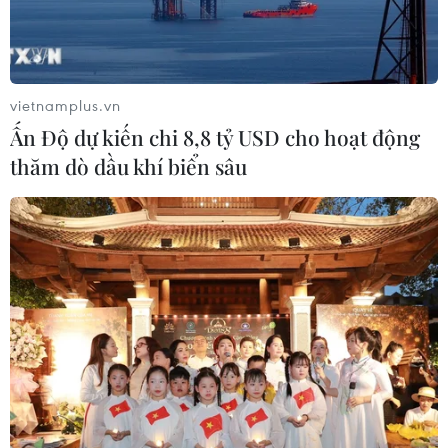
vietnamplus.vn
Ấn Độ dự kiến chi 8,8 tỷ USD cho hoạt động
thăm dò dầu khí biển sâu
Ghi nhận thêm 6 ca mắc COVID-19 tại Hải
Dương và Quảng Ninh
23/02/2021 11:14
Chiều 23/2, Việt Nam ghi nhận thêm 6 ca mắc mới
COVID-19 tại Hải Dương và Quảng Ninh, trong đó riêng
Hải Dương có 5 ca, đều là các trường hợp F1, đã được