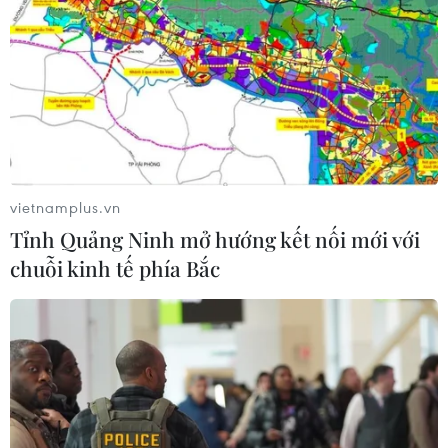
Bộ Y tế ban hành Kế hoạch dự phòng
thương tích giai đoạn 2026-2030
04/08/2026 07:41
Hệ thống y tế đa cực, đưa y tế đến
gần dân
vietnamplus.vn
04/08/2026 04:55
Tỉnh Quảng Ninh mở hướng kết nối mới với
chuỗi kinh tế phía Bắc
Bộ Y tế đề xuất 8 nhóm chính sách
trong sửa đổi Luật hiến, ghép mô,
tạng
03/08/2026 14:44