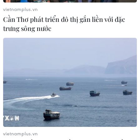
triển nguồn nhân lực
vietnamplus.vn
02/08/2026 03:25
Cần Thơ phát triển đô thị gắn liền với đặc
trưng sông nước
Báo động cận thị học đường khi
nhiều trẻ giảm thị lực từ rất sớm
01/08/2026 09:31
Thành phố Hồ Chí Minh phát triển
hệ thống y tế đa tầng, đồng bộ, thống
nhất
01/08/2026 09:14
Gia Lai xác thực 99,8% dữ liệu bảo
vietnamplus.vn
hiểm