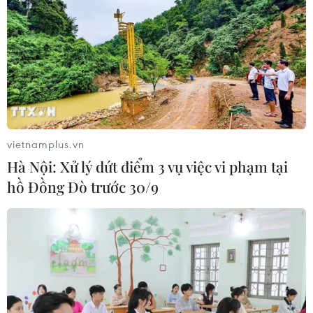
vietnamplus.vn
Hà Nội: Xử lý dứt điểm 3 vụ việc vi phạm tại
hồ Đồng Đò trước 30/9