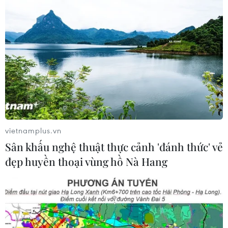
Không được thu thêm tiền của người
bệnh BHYT nếu không khám theo
yêu cầu
05/08/2026 02:26
Bác sỹ vượt biển giữa đêm cứu
thuyền viên người Nga nghi bị đột
quỵ
vietnamplus.vn
04/08/2026 13:21
Sân khấu nghệ thuật thực cảnh 'đánh thức' vẻ
đẹp huyền thoại vùng hồ Nà Hang
Tháo gỡ "điểm nghẽn" dữ liệu: Bộ Y
tế tăng tốc chuyển đổi số toàn diện
04/08/2026 08:08