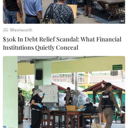
JG Wentworth
$30k In Debt Relief Scandal: What Financial
Institutions Quietly Conceal
Nhân viên y tế lấy mẫu xét nghiệm SARS-CoV-2 cho các lái xe.
(Ảnh: Mạnh Tú/TTXVN)
Từ ngày 24/2, tỉnh Hải Dương sẽ lấy mẫu xét
nghiệm SARS-CoV-2 trên diện rộng bằng kỹ