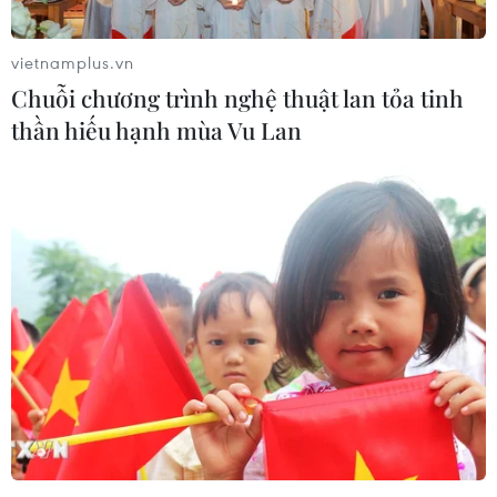
cách ly tập trung trước đó.
vietnamplus.vn
Chuỗi chương trình nghệ thuật lan tỏa tinh
thần hiếu hạnh mùa Vu Lan
Xét nghiệm SARS-CoV-2 cho người chấp
hành xong án phạt tù ở Chí Linh
23/02/2021 14:57