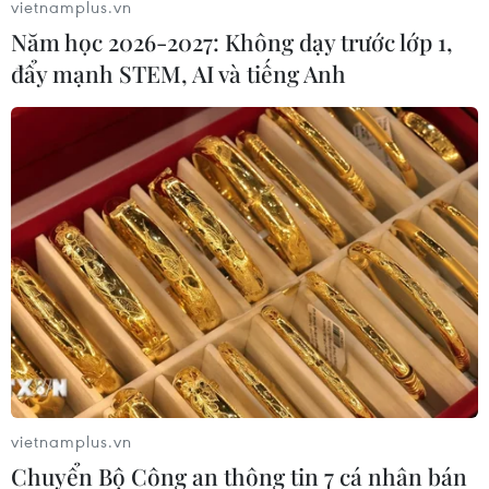
vietnamplus.vn
Phó Thủ tướng Vũ Đức Đam yêu cầu UBND tỉnh Hải
Năm học 2026-2027: Không dạy trước lớp 1,
Dương tạo điều kiện cho trại giam Hoàng Tiến đưa
đẩy mạnh STEM, AI và tiếng Anh
người chấp hành xong án phạt tù, có kết quả xét
nghiệm SARS-CoV-2 âm tính trở về cư trú tại địa
phương.
vietnamplus.vn
Chuyển Bộ Công an thông tin 7 cá nhân bán