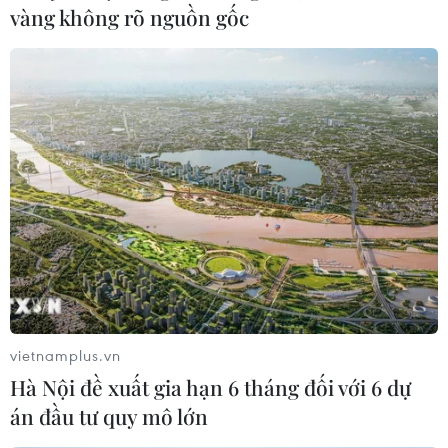
vàng không rõ nguồn gốc
Việt Nam ghi nhận thêm hai ca mắc mới
COVID-19 trong sáng 24/2
23/02/2021 23:14
Sáng 24/2, Việt Nam ghi nhận thêm 2 ca mắc mới
COVID-19, là các trường hợp F1 liên quan đến ổ dịch tại
Công ty TNHH điện tử Poyun (thành phố Chí Linh), đều
đã được cách ly tập trung trước đó.
vietnamplus.vn
Hà Nội đề xuất gia hạn 6 tháng đối với 6 dự
án đầu tư quy mô lớn