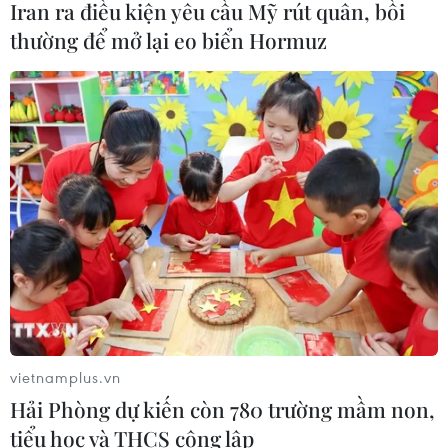
Iran ra điều kiện yêu cầu Mỹ rút quân, bồi
01/08/2026 07:05
thường để mở lại eo biển Hormuz
Bộ Y tế : Trên 22% người trưởng
thành thiếu vận động thể lực
31/07/2026 04:10
TP Hồ Chí Minh đồng hành để trẻ
mắc bệnh hiểm nghèo không lỡ cơ
hội học tập và điều trị
30/07/2026 13:53
vietnamplus.vn
Xem thêm
Hải Phòng dự kiến còn 780 trường mầm non,
tiểu học và THCS công lập