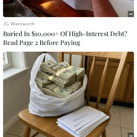
thương (tăng 13%)./.
(TTXVN/Vietnam+)
JG Wentworth
Buried In $10,000+ Of High-Interest Debt?
Read Page 2 Before Paying
#Tai nạn giao thông
#Hải Dương
#Va chạm