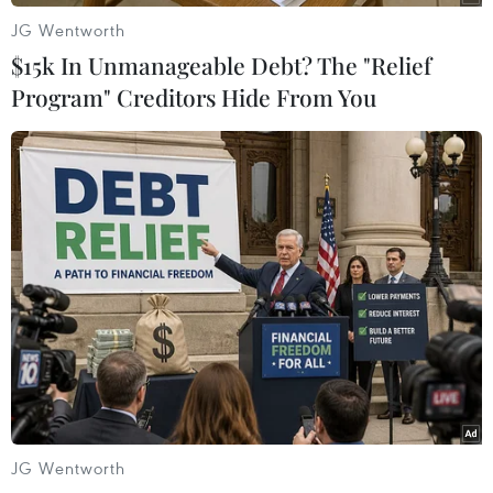
#Nữ sinh
#Tử vong
#Xe máy
Hải Dương
JG Wentworth
TP. Hải Phòng
$15k In Unmanageable Debt? The "Relief
Program" Creditors Hide From You
Theo dõi VietnamPlus
TIN LIÊN QUAN
JG Wentworth