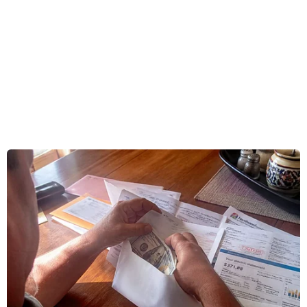
ngược lại.
[Sương mù dày đặc, xe tải vượt ẩu đâm thẳng
vào người đi xe máy]
Vụ va chạm khiến 2 nữ sinh thiệt mạng, tuyến
Quốc lộ 37 bị ùn tắc cục bộ.
Lực lượng chức năng đã huy động lực lượng tập
trung phân luồng giao thông, giải tỏa ùn tắc và
điều tra nguyên nhân vụ tai nạn.
Theo Ban An toàn giao thông tỉnh Hải Dương,
10 tháng năm 2019, toàn tỉnh xảy ra 201 vụ tai
nạn giao thông, làm chết 189 người, bị thương
93 người; so với cùng kỳ năm 2018, số vụ tai
nạn giao thông tăng 25 vụ (tăng 14,2%), tăng 33
người chết (tăng 21,2%) và tăng 11 người bị