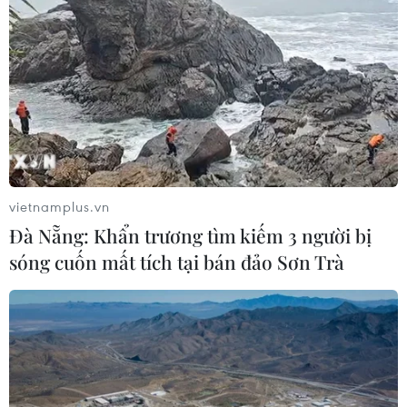
Xe ôtô khách bất ngờ đâm vào hai người đi bộ qua
đường là anh Nguyễn Văn Long (sinh năm 1992) và
cháu Nguyễn Văn Biên (sinh năm 2013) cùng ngụ ở
phường Quảng Thành, thành phố Thanh Hóa.
vietnamplus.vn
Đà Nẵng: Khẩn trương tìm kiếm 3 người bị
sóng cuốn mất tích tại bán đảo Sơn Trà