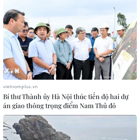
giao thông, phải có đủ điều kiện về sức khỏe khi lái xe...
vietnamplus.vn
Bí thư Thành ủy Hà Nội thúc tiến độ hai dự
án giao thông trọng điểm Nam Thủ đô
Thanh Hóa: Xe khách đâm hai cha con đi
bộ qua đường tử vong
23/11/2019 07:48