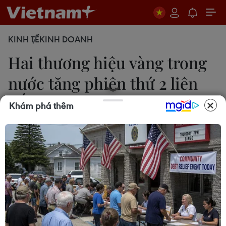
KINH TẾ
KINH DOANH
Hai thương hiệu vàng trong
nước tăng phiên thứ 2 liên
tiếp
Khám phá thêm
Hạnh Dung
15/11/2023 04:32
Trên thế giới, giá vàng dao động quanh ngưỡng
1.965 USD/ounce, tăng 20 USD/ounce so với
phiên trước và tương đương 58,05 triệu
đồng/lượng khi quy đổi theo tỷ giá trong nước.