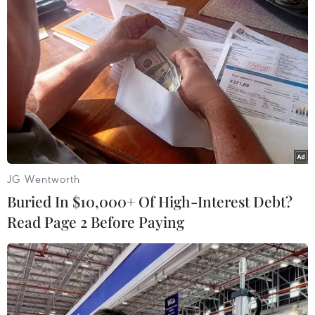
#Giá vàng
#tỷ giá trung tâm
#USD
#SJC
TP. Hà Nội
Tp. Hồ Chí Minh
Theo dõi VietnamPlus
JG Wentworth
Buried In $10,000+ Of High-Interest Debt?
Read Page 2 Before Paying
TIN LIÊN QUAN