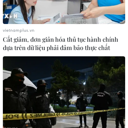
tiếp tục đi ngang và giảm giá trong ngắn hạn trừ khi
chúng ta chứng kiến sự leo thang của các sự kiện địa
chính trị, báo cáo kinh tế yếu kém của Mỹ.
vietnamplus.vn
Cắt giảm, đơn giản hóa thủ tục hành chính
dựa trên dữ liệu phải đảm bảo thực chất
"Ngày Vàng giá shock"- kỳ vọng doanh thu