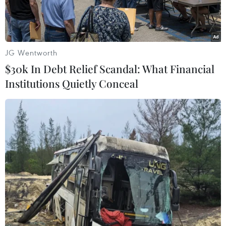
JG Wentworth
$30k In Debt Relief Scandal: What Financial
Institutions Quietly Conceal
Khách hàng giao dịch vàng tại doanh nghiệp. (Ảnh:
PV/Vietnam+)
Tại phiên mở cửa sáng nay (15/11), hai thương
hiệu vàng trong nước tăng từ 50.000-150.000
đồng/lượng, trong khi đó tỷ giá trung tâm giảm