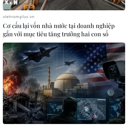
chấp nhận phục vụ xuất khẩu mít,
sầu riêng
vietnamplus.vn
07/08/2026 10:27
Cơ cấu lại vốn nhà nước tại doanh nghiệp
gắn với mục tiêu tăng trưởng hai con số
Giá dầu tăng trước những lo ngại về
kế hoạch mở lại Eo biển Hormuz
07/08/2026 08:58
Nhà đầu tư Anh đề xuất siêu dự án Tổ
hợp cảng biển 18 tỷ USD tại Quảng
Ninh
07/08/2026 08:33
Canh tác biển - động lực mới cho