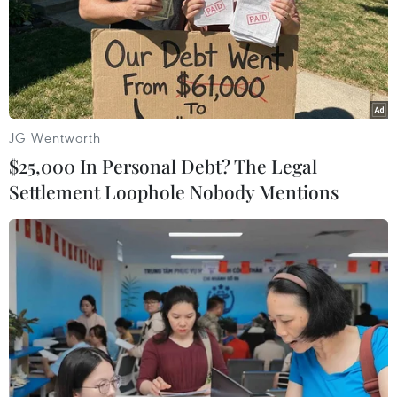
JG Wentworth
$25,000 In Personal Debt? The Legal
Settlement Loophole Nobody Mentions
Giá vàng sẽ tiếp tục đi ngang và giảm giá
trong ngắn hạn
12/11/2023 07:59
Nhà phân tích cấp cao Jim Wyckoff cho rằng vàng sẽ