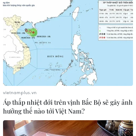
Ngân hàng VietinBank thông báo giá mua vào là
24.135 đồng/USD và bán ra là 24.475 đồng/USD,
giảm 100 đồng. Ngân hàng Eximbank niêm yết
từ 24.060-24.450 đồng/USD, giảm 70 đồng. Ngân
hàng BIDV áp dụng tỷ giá từ 24.175-24.475
đồng/USD, giảm 30 đồng./.
vietnamplus.vn
Áp thấp nhiệt đới trên vịnh Bắc Bộ sẽ gây ảnh
hưởng thế nào tới Việt Nam?