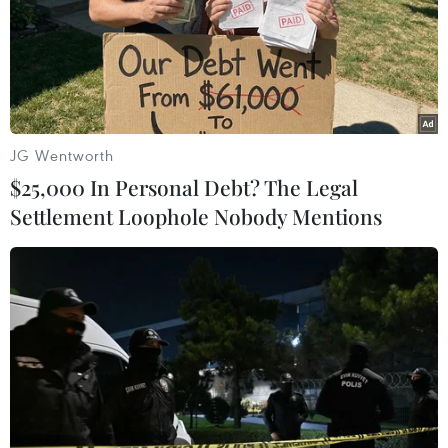
JG Wentworth
$25,000 In Personal Debt? The Legal
Settlement Loophole Nobody Mentions
Xúc tiến thành lập tổ chức điện ảnh Hàn
Quốc-ASEAN
08/11/2019 10:44
Tổ chức điện ảnh Hàn Quốc-ASEAN được lập vì sự phát