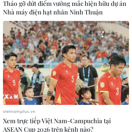
Tháo gỡ dứt điểm vướng mắc hiện hữu dự án
Xem thêm
Nhà máy điện hạt nhân Ninh Thuận
CƠ QUAN CHỦ QUẢN: THÔNG TẤN XÃ VIỆT NAM
Tổng Biên tập: TRẦN TIẾN DUẨN
Phó Tổng Biên tập: NGUYỄN THỊ TÁM, KHÚC THANH
THỦY
Sở hữu trí tuệ
Quy định sử dụng
RSS
Hỗ trợ
vietnamplus.vn
Ngôn ngữ
TTXVN
Xem trực tiếp Việt Nam-Campuchia tại
Dịch vụ tin
Quảng cáo
ASEAN Cup 2026 trên kênh nào?