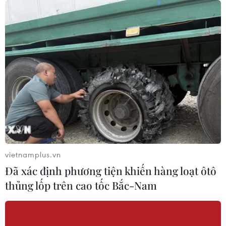
21/06/2026 05:11
Tân Hoa hậu Di sản Áo dài Việt Nam
toàn cầu trả lời ứng xử bằng 3 ngôn
ngữ
21/06/2026 03:18
Các nhà thiết kế "tái sinh" di sản văn
hóa truyền thống trên sàn runway
Việt
vietnamplus.vn
20/06/2026 04:54
Đã xác định phương tiện khiến hàng loạt ôtô
thủng lốp trên cao tốc Bắc-Nam
Những dấu ấn sáng tạo trong đêm
khai màn Vietnam International
Fashion Week 2026