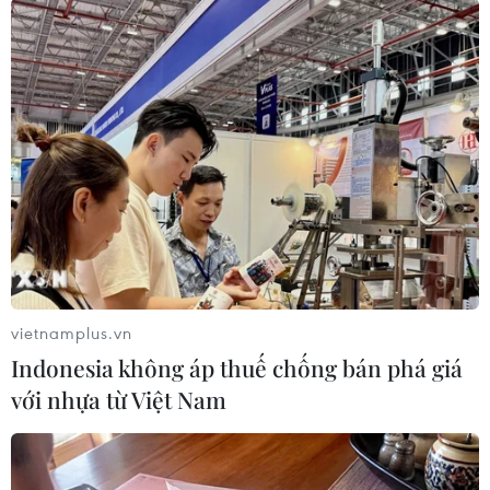
#Nhà thiết kế
#Ca sỹ Kpop
Hàn Quốc
Theo dõi VietnamPlus
TIN LIÊN QUAN
vietnamplus.vn
Indonesia không áp thuế chống bán phá giá
với nhựa từ Việt Nam