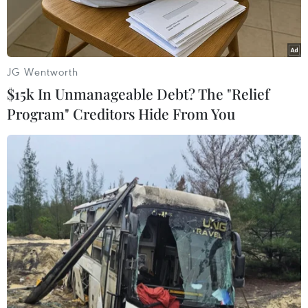
JG Wentworth
$15k In Unmanageable Debt? The "Relief
Program" Creditors Hide From You
Phong cách thời trang hiện đại dành cho những chàng trai cá
tính của thương hiệu thời trang Hàn Quốc A.AV. Ảnh minh họa.
(Ảnh: BTC)
Các nhà quản lý và các chuyên gia trong ngành
công nghiệp thời trang của Hàn Quốc và 10