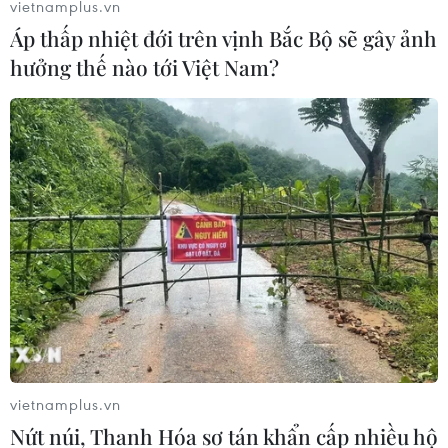
vietnamplus.vn
Áp thấp nhiệt đới trên vịnh Bắc Bộ sẽ gây ảnh
hưởng thế nào tới Việt Nam?
Ông Kim Jong-un từ chối dự Hội nghị cấp
cao đặc biệt Hàn Quốc-ASEAN
21/11/2019 08:50
Hội nghị cấp cao đặc biệt Hàn Quốc-ASEAN theo kế
hoạch diễn ra trong 2 ngày 25 và 26/11 tới, tại thành
phố cảng Busan, Đông Nam Hàn Quốc.
vietnamplus.vn
Nứt núi, Thanh Hóa sơ tán khẩn cấp nhiều hộ