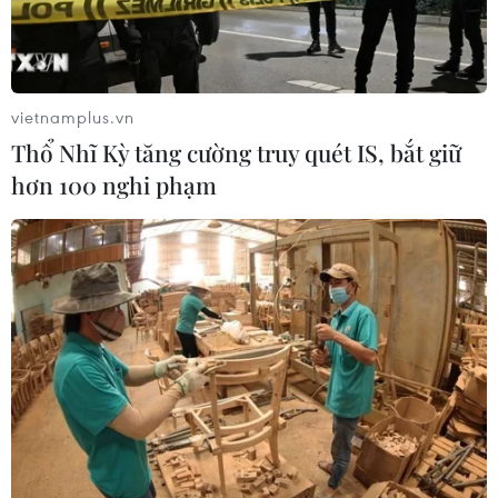
triển của ngành công nghiệp điện ảnh châu Á, gồm cả
chính sách điện ảnh, sáng tác điện ảnh, cho đến đào
tạo tập huấn và phân phối tác phẩm điện ảnh.
vietnamplus.vn
Thổ Nhĩ Kỳ tăng cường truy quét IS, bắt giữ
hơn 100 nghi phạm
Màn trình diễn bay nhào lộn đón