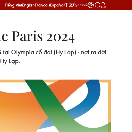
Tiếng Việt
English
Français
Español
中文
Русский
c Paris 2024
tại Olympia cổ đại (Hy Lạp) - nơi ra đời
 Hy Lạp.