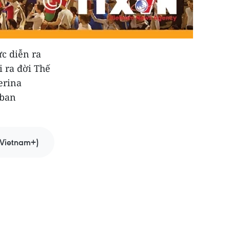
ức diễn ra
i ra đời Thế
erina
 ban
Vietnam+)