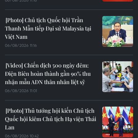
06/08/2026 11:16
Chủ tịch Quốc hội Trần
Thanh Mẫn tiếp Đại sứ Malaysia tại
Việt Nam
06/08/2026 11:16
Chiến dịch 500 ngày đêm:
Điện Biên hoàn thành gần 90% thu
nhận mẫu ADN thân nhân liệt sỹ
06/08/2026 11:01
Thủ tướng hội kiến Chủ tịch
Quốc hội kiêm Chủ tịch Hạ viện Thái
Lan
06/08/2026 10:42