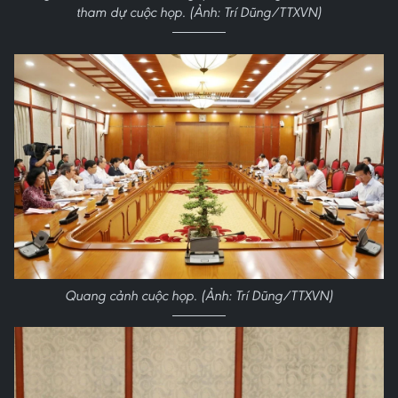
tham dự cuộc họp. (Ảnh: Trí Dũng/TTXVN)
Quang cảnh cuộc họp. (Ảnh: Trí Dũng/TTXVN)