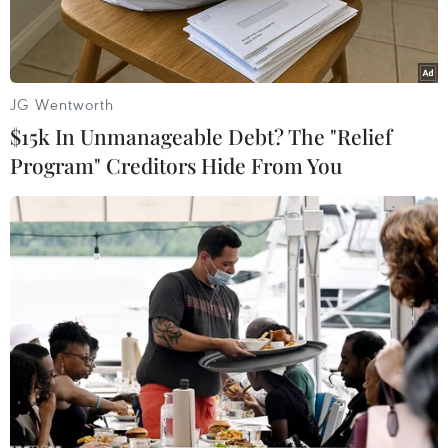
JG Wentworth
$15k In Unmanageable Debt? The "Relief
Program" Creditors Hide From You
Thủ tướng Nguyễn Tấn Dũng tới Mỹ tham dự Hội nghị Cấp cao
đặc biệt ASEAN-Hoa Kỳ. (Ảnh: Đức Tám/TTXVN)
Chiều 15/2 theo giờ địa phương (sáng 16/2 theo
giờ Việt Nam), Tổng thống Mỹ Barack Obama và