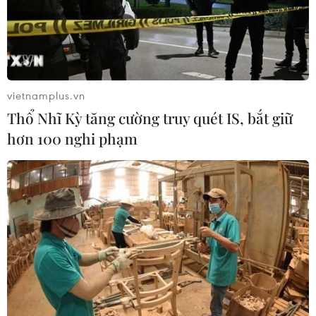
vietnamplus.vn
Thổ Nhĩ Kỳ tăng cường truy quét IS, bắt giữ
hơn 100 nghi phạm
TIN CÙNG CHUYÊN MỤC
Indonesia không áp thuế chống bán
phá giá với nhựa từ Việt Nam
07/08/2026 14:45
Chủ tịch Quốc hội kiêm Chủ tịch Hạ