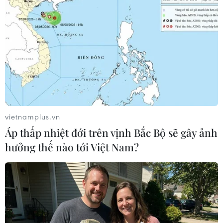
Đông Nam Á, ASEAN kêu gọi sớm nối lại đàm phán 6
bên về vấn đề hạt nhân trên bán đảo Triều Tiên, bị
ngừng trệ từ cuối 2008.
vietnamplus.vn
Áp thấp nhiệt đới trên vịnh Bắc Bộ sẽ gây ảnh
hưởng thế nào tới Việt Nam?
Thủ tướng sẽ tham dự Hội nghị cấp cao