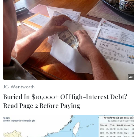
JG Wentworth
Buried In $10,000+ Of High-Interest Debt?
ASEAN kêu gọi sớm nối lại đàm phán 6
Read Page 2 Before Paying
bên về hạt nhân Triều Tiên
11/02/2016 11:57
Theo thông cáo trên web của Hiệp hội Các quốc gia