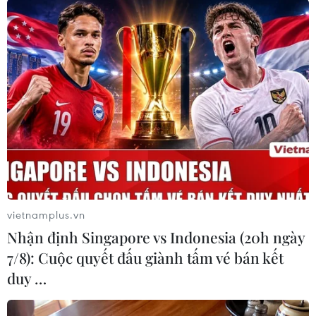
#Hội nghị
#ASEAN-Mỹ
#TPP
#Nguyễn Tấn Dũng
#Barack Obama
#Hội nghị Cấp cao đặc biệt ASEAN-Hoa Kỳ
Mỹ
Theo dõi VietnamPlus
vietnamplus.vn
Nhận định Singapore vs Indonesia (20h ngày
7/8): Cuộc quyết đấu giành tấm vé bán kết
duy …
TIN LIÊN QUAN