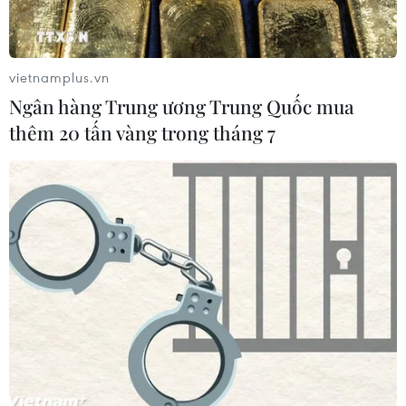
vietnamplus.vn
Ngân hàng Trung ương Trung Quốc mua
thêm 20 tấn vàng trong tháng 7
Hội nhập ASEAN tác động tích cực đến
ngành du lịch Việt Nam
14/02/2016 11:04
Việc hội nhập ASEAN sẽ mang lại tác động tích cục tới
sự phát triển của du lịch Việt Nam - ngành kinh tế mũi
nhọn, chuyên nghiệp trong tương lai.