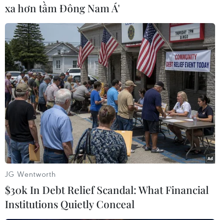
xa hơn tầm Đông Nam Á'
trong đó có vấn đề Biển Đông.
Phó Cố vấn An ninh Quốc gia Mỹ Ben Rhodes
cho biết Tổng thống Obama sẽ đưa ra thông điệp
rằng mọi tranh chấp cần phải được xử lý một
cách hòa bình, phù hợp với chuẩn mực quốc tế./.
(TTXVN/Vietnam+)
JG Wentworth
$30k In Debt Relief Scandal: What Financial
Institutions Quietly Conceal