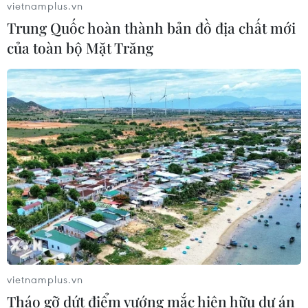
vietnamplus.vn
viện Vương quốc Thái Lan bắt đầu
Trung Quốc hoàn thành bản đồ địa chất mới
thăm Việt Nam
của toàn bộ Mặt Trăng
05/08/2026 03:42
Xem thêm
CƠ QUAN CHỦ QUẢN: THÔNG TẤN XÃ VIỆT NAM
Tổng Biên tập: TRẦN TIẾN DUẨN
Phó Tổng Biên tập: NGUYỄN THỊ TÁM, KHÚC THANH
THỦY
vietnamplus.vn
Tháo gỡ dứt điểm vướng mắc hiện hữu dự án