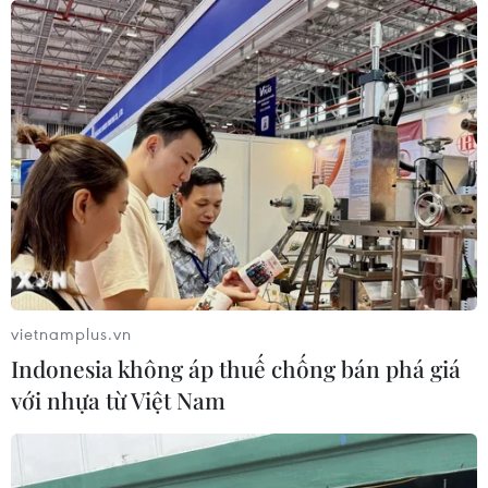
06/08/2026 22:51
Quan hệ quốc phòng Việt Nam-
Malaysia: Gắn kết chính trị, hợp tác
thực tiễn
06/08/2026 22:47
Kinh nghiệm Đổi mới của Việt Nam
hỗ trợ Lào xây dựng nền kinh tế độc
lập, tự chủ
vietnamplus.vn
06/08/2026 15:32
Indonesia không áp thuế chống bán phá giá
với nhựa từ Việt Nam
Thư mừng kỷ niệm 50 năm quan hệ
ngoại giao Việt Nam-Thái Lan
06/08/2026 15:07