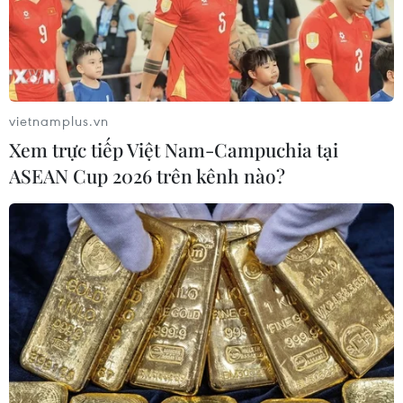
Mỹ trấn an Thái Lan trước thềm Hội nghị
cấp cao Mỹ-ASEAN
vietnamplus.vn
13/02/2016 23:39
Xem trực tiếp Việt Nam-Campuchia tại
Mỹ sẽ không đề cập đến các vấn đề gây tranh cãi liên
ASEAN Cup 2026 trên kênh nào?
quan đến tự do ngôn luận và các vấn đề nhân quyền
trong cuộc gặp của Tổng thống Obama với lãnh đạo
ASEAN, trong đó có Thủ tướng Thái Lan.