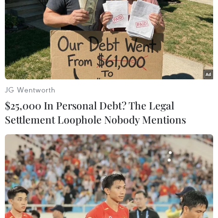
đặc biệt ASEAN-Hoa Kỳ
13/02/2016 10:18
Thủ tướng Chính phủ Nguyễn Tấn Dũng sẽ dẫn đầu
Đoàn đại biểu cấp cao Việt Nam tham dự Hội nghị Cấp
cao đặc biệt ASEAN-Hoa Kỳ, được tổ chức tại
Sunnylands, bang California, Hoa Kỳ từ ngày 15-16/2.
JG Wentworth
$25,000 In Personal Debt? The Legal
Settlement Loophole Nobody Mentions