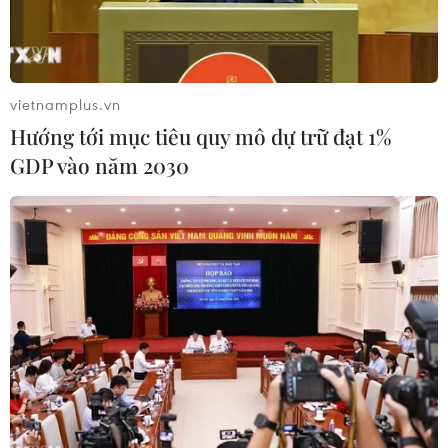
Tĩnh.
vietnamplus.vn
Hướng tới mục tiêu quy mô dự trữ đạt 1%
GDP vào năm 2030
Tiền đạo ngoại binh Rafaelson (áo trắng) rực sáng với một bàn
thắng và một kiến tạo, giúp Nam Định giành chiến thắng 2-1
ngay trên sân của Hà Nội FC. (Ảnh: Việt Anh/Vietnam+)
Ở trận đấu muộn nhất vòng 14 V-League