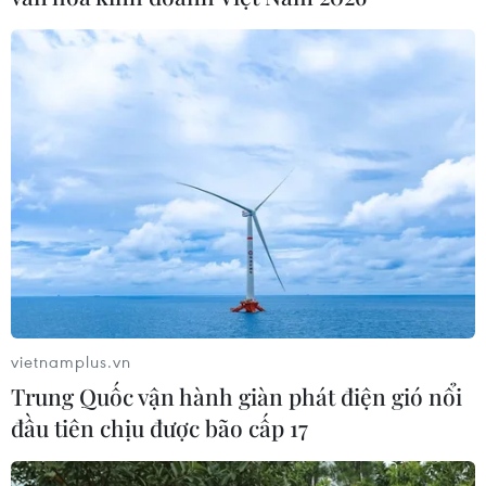
quân của huấn luyện viên Nguyễn Đức Thắng
có chiến thắng thứ hai liên tiếp ở đấu trường V-
League 2023/24, qua đó tạm thời thoát khỏi khu
vực "cầm đèn đỏ" sau vòng 14 (16 điểm, xếp thứ
9).
vietnamplus.vn
Trung Quốc vận hành giàn phát điện gió nổi
đầu tiên chịu được bão cấp 17