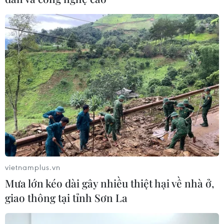
Ngoại binh ghi bàn phút bù giờ,
Thể Công ngược dòng khó tin trước
Quảng Nam
30/03/2024 16:24
Bàn thắng ở phút 90+5 của ngoại binh Joao Pedro đã
giúp Thể Công-Viettel 'lội ngược dòng' giành chiến
thắng với tỷ số 3-2 trước Quảng Nam dù đã để đội
vietnamplus.vn
khách dẫn trước hai bàn trong hiệp một.
Mưa lớn kéo dài gây nhiều thiệt hại về nhà ở,
giao thông tại tỉnh Sơn La