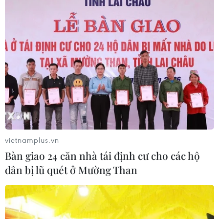
tuyển Việt Nam?
01/08/2026 03:00
ASEAN Cup 2026: Việt Nam đứt
chuỗi toàn thắng, đối mặt áp lực
01/08/2026 02:37
Xem thêm
vietnamplus.vn
Bàn giao 24 căn nhà tái định cư cho các hộ
dân bị lũ quét ở Mường Than
CƠ QUAN CHỦ QUẢN: THÔNG TẤN XÃ VIỆT NAM
Tổng Biên tập: TRẦN TIẾN DUẨN