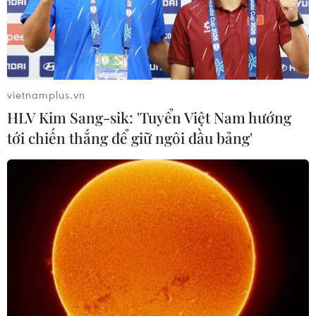
vietnamplus.vn
#V-League 2023/24
#Thép Xanh Nam Định
HLV Kim Sang-sik: 'Tuyển Việt Nam hướng
#Hà Nội FC
#Becamex Bình Dương
tới chiến thắng để giữ ngôi đầu bảng'
#Công an Hà Nội FC
#Đông Á Thanh Hóa
#Rafaelson
Bình Dương
TP. Hà Nội
Nam Định
Ninh Bình
Tp. Hồ Chí Minh
Theo dõi VietnamPlus