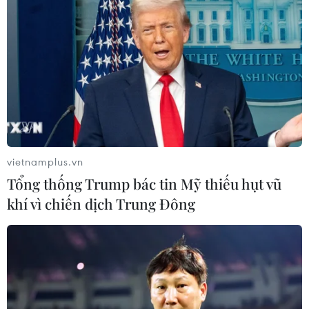
Dương và đội khách Thể Công-Viettel, cùng với
đó là màn so tài giữa đội đầu bảng Thép Xanh
Nam Định với đối thủ đầy khó chịu đang xếp
trong top 4 là Câu lạc bộ MerryLand Quy Nhơn
Bình Định./.
vietnamplus.vn
Tổng thống Trump bác tin Mỹ thiếu hụt vũ
khí vì chiến dịch Trung Đông