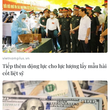
Phó Tổng Biên tập: NGUYỄN THỊ TÁM, KHÚC THANH
THỦY
Sở hữu trí tuệ
Quy định sử dụng
RSS
Hỗ trợ
Ngôn ngữ
TTXVN
Dịch vụ tin
Quảng cáo
vietnamplus.vn
Liên hệ
Tiếp thêm động lực cho lực lượng lấy mẫu hài
cốt liệt sỹ
Giấy phép số: 1374/GP-BTTTT do Bộ Thông tin và Truyền thông
cấp ngày 11/9/2008.
Quảng cáo: Phó TBT Nguyễn Thị Tám: 093.5958688, Email:
tamvna@gmail.com