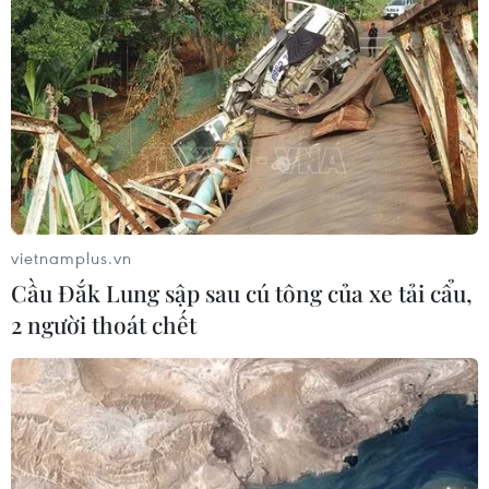
Đội tuyển Việt Nam nhận
thưởng 2 tỷ đồng sau thắng lợi trước
Indonesia
04/08/2026 04:16
Tuyển thủ Indonesia cúi đầu thành
khẩn xin lỗi người hâm mộ xứ vạn
đảo
vietnamplus.vn
04/08/2026 03:17
Cầu Đắk Lung sập sau cú tông của xe tải cẩu,
2 người thoát chết
ASEAN Cup 2026: "Chìa khóa" giúp
tuyển Việt Nam quật ngã Indonesia
04/08/2026 03:05