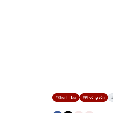
#Khánh Hòa
#Khoáng sản