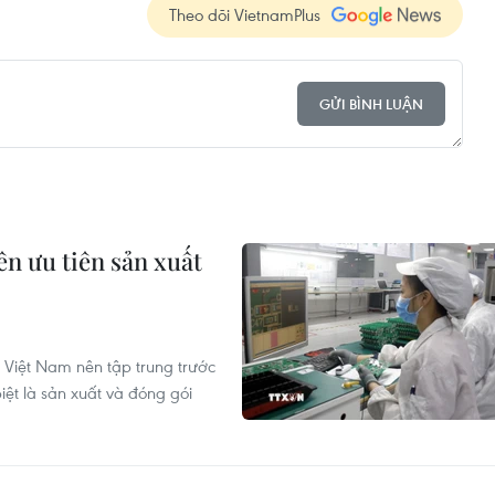
Theo dõi VietnamPlus
GỬI BÌNH LUẬN
n ưu tiên sản xuất
, Việt Nam nên tập trung trước
iệt là sản xuất và đóng gói