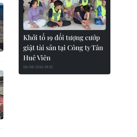
Khởi tố 19 đối tượng cướp
giật tài sản tại Công ty Tân
Huê Viên
08/08/2026 08:52