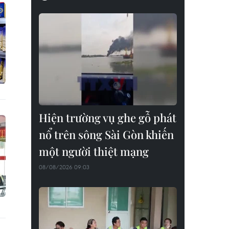
Hiện trường vụ ghe gỗ phát
nổ trên sông Sài Gòn khiến
một người thiệt mạng
08/08/2026 09:03