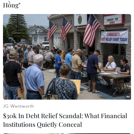
Hồng"
Thanh Hóa: Triệt phá cơ
sở sản xuất, buôn bán mỹ
phẩm giả
Nguyễn Thị Dung, sinh năm 1995,
trú tại xã Hợp Thắng, Triệu Sơn,
đã đặt mua các loại kem, serum
và các chất pha trộn trên mạng xã
hội với giá 50.000 đồng/1kg cùng
với một số chất tạo màu, tạo mùi.
(TTXVN/Vietnam+)
JG Wentworth
$30k In Debt Relief Scandal: What Financial
Institutions Quietly Conceal