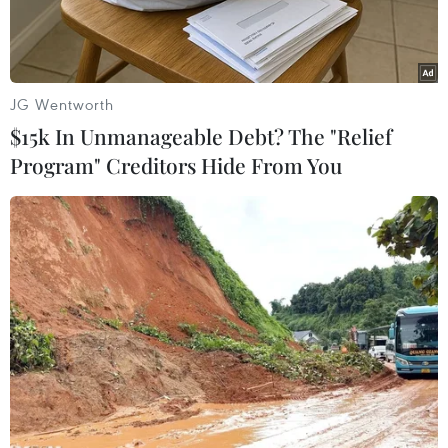
mỹ phẩm sản xuất, buôn bán
hàng giả
JG Wentworth
24/06/2025 00:08
$15k In Unmanageable Debt? The "Relief
Program" Creditors Hide From You
Theo dõi VietnamPlus
Công an thành phố Đà Nẵng vừa ra quyết định
khởi tố vụ án, khởi tố bị can đối với N.T.M.H, Công
ty TNHH MTV Thương mại Dịch vụ Hạnh Nguyễn
Beauty, về tội Sản xuất, buôn bán hàng giả là mỹ
phẩm.
Phòng Cảnh sát Kinh tế, Công an thành phố Đà