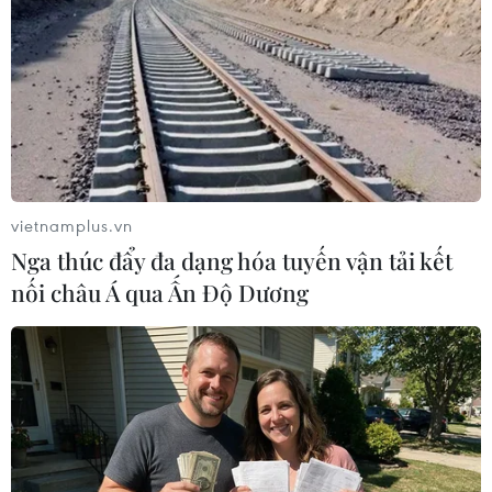
Chiến dịch 500 ngày đêm:
Phải đổi mới công tác quy
Điện Biên hoàn thành gần
hoạch và tổ chức phát
90% thu nhận mẫu ADN
triển hạ tầng
thân nhân liệt sỹ
06/08/2026 09:53
06/08/2026 11:01
vietnamplus.vn
Nga thúc đẩy đa dạng hóa tuyến vận tải kết
nối châu Á qua Ấn Độ Dương
Toàn cảnh vụ sai phạm
Cầu Đắk Lung sập sau cú
điểm thi trường THPT
tông của xe tải cẩu, 2 người
chuyên Tuyên Quang
thoát chết
06/08/2026 09:04
06/08/2026 09:00