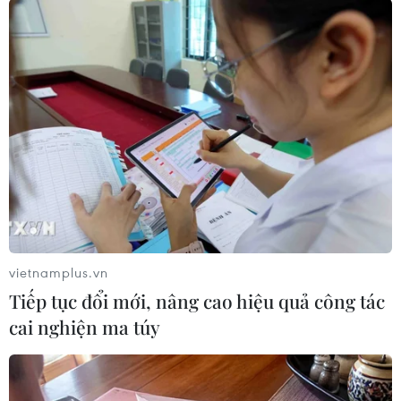
#Hạnh Nguyễn Beauty
#mỹ phẩm giả
#hàng giả
TP. Đà Nẵng
vietnamplus.vn
Tiếp tục đổi mới, nâng cao hiệu quả công tác
cai nghiện ma túy