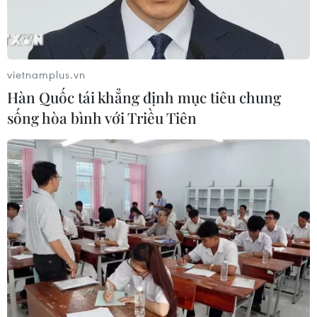
05/08/2026 11:02
vietnamplus.vn
Hàn Quốc tái khẳng định mục tiêu chung
sống hòa bình với Triều Tiên
Việt Nam-Hoa Kỳ thúc đẩy
Toàn cảnh ASEAN Cup:
hợp tác khắc phục hậu quả
Thái Lan "thắng như chẻ
chiến tranh, giám định
tre", thách thức tuyển Việt
ADN liệt sỹ
Nam
05/08/2026 09:42
05/08/2026 07:15