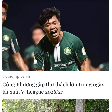
nghẽn của phát triển
người liên quan
03/08/2026 07:20
03/08/2026 04:38
Robot hình người "Made in
Nhận định Campuchia vs
Bolivia" và khát vọng đổi
Timor Leste: Trận chiến vì
mới sáng tạo
3 điểm danh dự cho "Các
chiến binh Angkor"
03/08/2026 04:37
vietnamplus.vn
03/08/2026 03:30
Công Phượng gặp thử thách lớn trong ngày
tái xuất V-League 2026/27