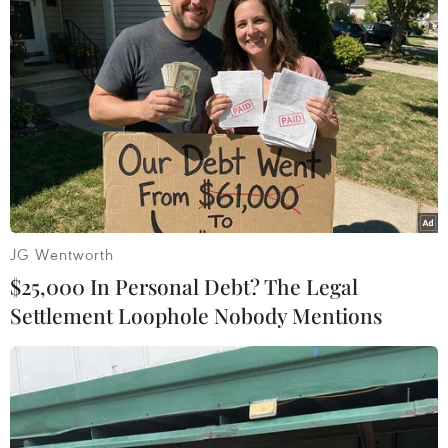
#Giá càphê
#Khó khăn
#Lãi suất
#Tín dụng xuất khẩu
Áo
Pháp
Theo dõi VietnamPlus
JG Wentworth
$25,000 In Personal Debt? The Legal
Settlement Loophole Nobody Mentions
TIN CÙNG CHUYÊN MỤC
Xây dựng và phát triển Việt Nam trở
thành quốc gia biển mạnh
07/08/2026 22:30