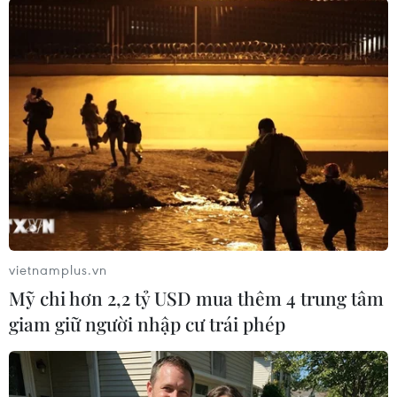
tượng được gia hạn thời gian vay vốn tối đa
từ 12 tháng lên 36 tháng với các khoản vay
tín dụng xuất khẩu.
Xuân Dũng (Vietnam+)
vietnamplus.vn
Mỹ chi hơn 2,2 tỷ USD mua thêm 4 trung tâm
giam giữ người nhập cư trái phép