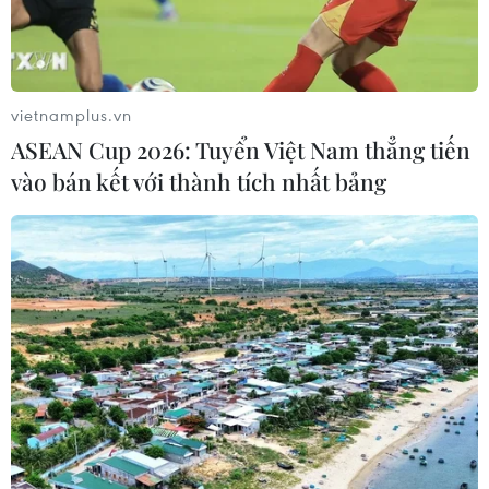
07/08/2026 12:54
Chuyên gia quốc tế đánh giá tích cực
về tiền đồng của Việt Nam
vietnamplus.vn
07/08/2026 12:46
ASEAN Cup 2026: Tuyển Việt Nam thẳng tiến
vào bán kết với thành tích nhất bảng
Phép thử sức chống chịu của kinh tế
ASEAN
07/08/2026 12:35
Thuế polysilicon: Doanh nghiệp Hàn
Quốc tại Mỹ có lợi thế
07/08/2026 12:17