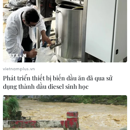
Công viên địa chất Trương
Dịch Đan Hà của Trung Quốc vào
mùa du lịch cao điểm
06/08/2026 04:13
Làng cổ tại Trung Quốc lung
linh trong lễ diễu hành đèn lồng cá
vietnamplus.vn
06/08/2026 04:11
Phát triển thiết bị biến dầu ăn đã qua sử
dụng thành dầu diesel sinh học
Pháp mở các điểm tắm sông
phục vụ người dân trong mùa Hè
nắng nóng
06/08/2026 03:02