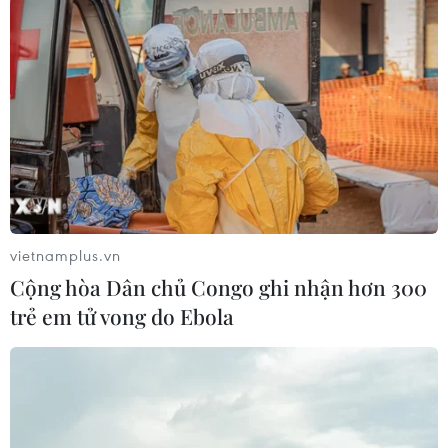
Chủ tịch nước gặp mặt đại biểu
trong chương trình “Việc tử tế”
18/01/2024 08:52
Chiều 18/1/2024, tại Phủ Chủ tịch, Chủ tịch nước Võ Văn
Thưởng gặp mặt đoàn đại biểu trong chương trình “Việc
tử tế” của Đài Truyền hình Việt Nam.
vietnamplus.vn
Cộng hòa Dân chủ Congo ghi nhận hơn 300
trẻ em tử vong do Ebola