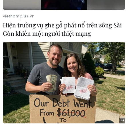
vietnamplus.vn
Hiện trường vụ ghe gỗ phát nổ trên sông Sài
Gòn khiến một người thiệt mạng
Chủ tịch nước Võ Văn Thưởng với các đại biểu. (Ảnh: Thống
Nhất/TTXVN)