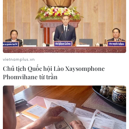
vietnamplus.vn
Chủ tịch Quốc hội Lào Xaysomphone
Chủ tịch nước Võ Văn Thưởng phát biểu tại hội nghị. (Ảnh:
Thống Nhất/TTXVN)
Phomvihane từ trần