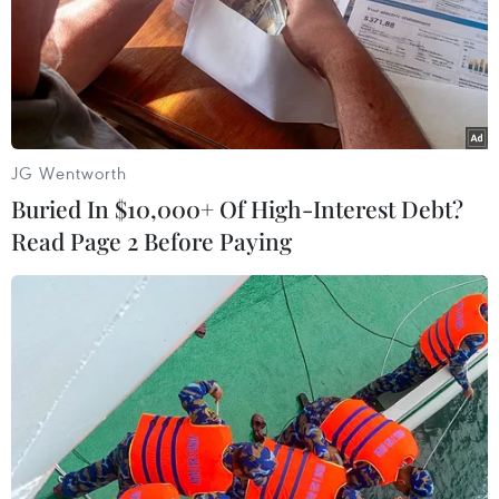
JG Wentworth
Bí thư Trung ương Đảng, Trưởng Ban Tuyên giáo Trung ương
Buried In $10,000+ Of High-Interest Debt?
Nguyễn Trọng Nghĩa phát biểu tại hội nghị. (Ảnh: TTXVN)
Read Page 2 Before Paying