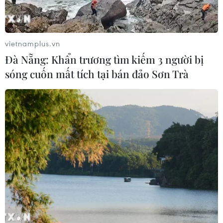
Tổng Bí thư, Chủ tịch nước
Tô Lâm tiếp Tư lệnh Bộ Chỉ huy Thái
Bình Dương Hoa Kỳ
vietnamplus.vn
05/08/2026 11:36
Đà Nẵng: Khẩn trương tìm kiếm 3 người bị
sóng cuốn mất tích tại bán đảo Sơn Trà
Chủ tịch Quốc hội kiêm Chủ
tịch Hạ viện Thái Lan tham quan Nhà
Quốc hội
05/08/2026 09:37
Chủ tịch Quốc hội kiêm Chủ
tịch Hạ viện Thái Lan viếng Lăng Bác
và tưởng niệm Anh hùng liệt sỹ
05/08/2026 09:20