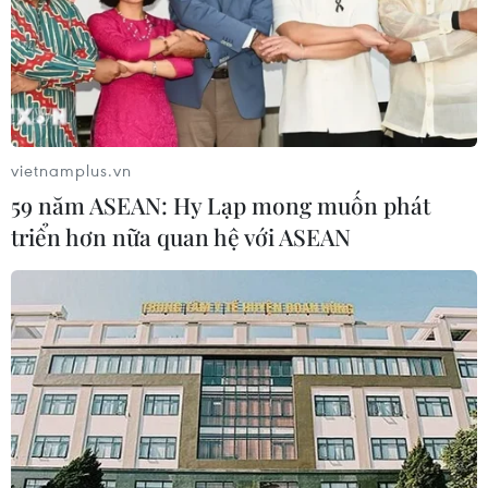
vietnamplus.vn
59 năm ASEAN: Hy Lạp mong muốn phát
triển hơn nữa quan hệ với ASEAN
Chủ tịch nước gặp mặt Đại biểu
người có uy tín trong đồng bào dân tộc
thiểu số
12/12/2023 03:08
Sáng 12/12/2023, tại Phủ Chủ tịch, Chủ tịch nước Võ
Văn Thưởng gặp mặt thân mật Đoàn đại biểu người có
uy tín tiêu biểu trong đồng bào dân tộc thiểu số Toàn
quốc năm 2023.