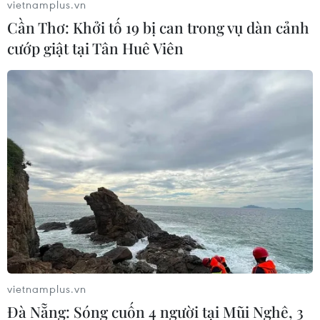
vietnamplus.vn
Cần Thơ: Khởi tố 19 bị can trong vụ dàn cảnh
cướp giật tại Tân Huê Viên
Bí thư Trung ương Đảng, Trưởng Ban Tuyên giáo Trung ương
Nguyễn Trọng Nghĩa với các đại biểu lực lượng vũ trang tại
buổi gặp mặt. (Ảnh: Trọng Đức-TTXVN)
(TTXVN/Vietnam+)
vietnamplus.vn
Đà Nẵng: Sóng cuốn 4 người tại Mũi Nghê, 3