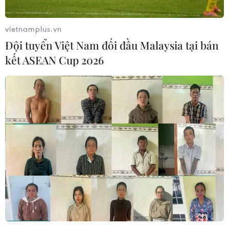
vietnamplus.vn
Đội tuyển Việt Nam đối đầu Malaysia tại bán
kết ASEAN Cup 2026
Phó Thủ tướng Trần Hồng Hà với đại biểu trí thức, nhà khoa học,
văn nghệ sĩ tại buổi gặp mặt. (Ảnh: Trọng Đức-TTXVN)