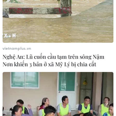
Thủ tướng Lê Minh Hưng
chủ trì họp Ban Chỉ đạo An ninh
mạng Quốc gia
06/08/2026 03:02
Thủ tướng Lê Minh Hưng
vietnamplus.vn
phát động hưởng ứng ngày An ninh
Nghệ An: Lũ cuốn cầu tạm trên sông Nậm
mạng Việt Nam
Nơn khiến 3 bản ở xã Mỹ Lý bị chia cắt
06/08/2026 02:39
Hà Tĩnh nguy cơ sạt lở trên
nhiều tuyến giao thông trước mùa
mưa bão
06/08/2026 02:23