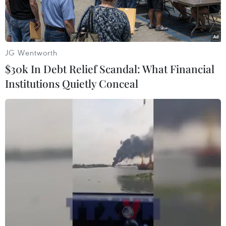
JG Wentworth
$30k In Debt Relief Scandal: What Financial
Institutions Quietly Conceal
Chủ tịch nước Võ Văn Thưởng với các đại biểu. (Ảnh: Thống
Nhất/TTXVN)