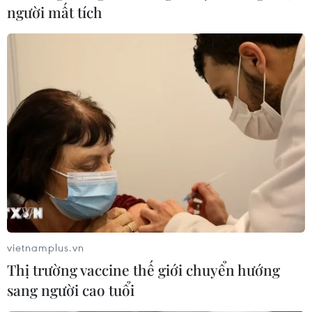
người mất tích
#Lãnh đạo Đảng
#Nhà nước
#Chủ tịch nước Võ Văn Thưởng
#Tri thức
#Nhà khoa học
#Văn nghệ sỹ
#Đen Vâu
TP. Hà Nội
vietnamplus.vn
Thị trường vaccine thế giới chuyển hướng
sang người cao tuổi
Theo dõi VietnamPlus