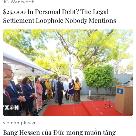
JG Wentworth
$25,000 In Personal Debt? The Legal
Settlement Loophole Nobody Mentions
Chủ tịch nước Võ Văn Thưởng với các đại biểu. (Ảnh: Thống
Nhất/TTXVN)
vietnamplus.vn
Bang Hessen của Đức mong muốn tăng