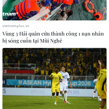
Toàn cảnh hội nghị. Ảnh: (Trọng Đức/TTXVN)
vietnamplus.vn
Vùng 3 Hải quân cứu thành công 1 nạn nhân
bị sóng cuốn tại Mũi Nghê
Rapper Đen Vâu cũng có mặt trong số các đại biểu dự hội nghị.
(Ảnh: Văn Điệp-TTXVN)