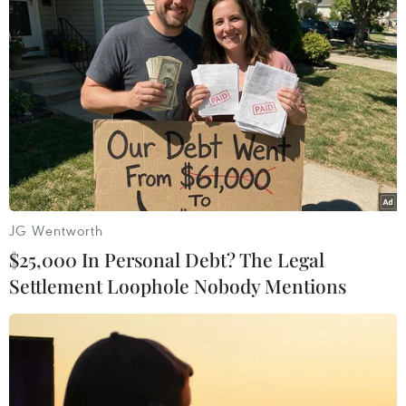
Tổng giám đốc TTXVN Vũ Việt Trang tặng sách ảnh cho các đại
biểu. (Ảnh: Minh Quyết/TTXVN)
JG Wentworth
$25,000 In Personal Debt? The Legal
Settlement Loophole Nobody Mentions