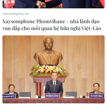
Theo dõi VietnamPlus
vietnamplus.vn
Xaysomphone Phomvihane - nhà lãnh đạo
vun đắp cho mối quan hệ hữu nghị Việt-Lào
TIN LIÊN QUAN