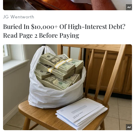
JG Wentworth
Buried In $10,000+ Of High-Interest Debt?
Read Page 2 Before Paying
Đại biểu tham dự lễ ra mắt sách ảnh “100 năm báo chí Cách
mạng Việt Nam 1925-2025.” (Ảnh: Minh Quyết/TTXVN)