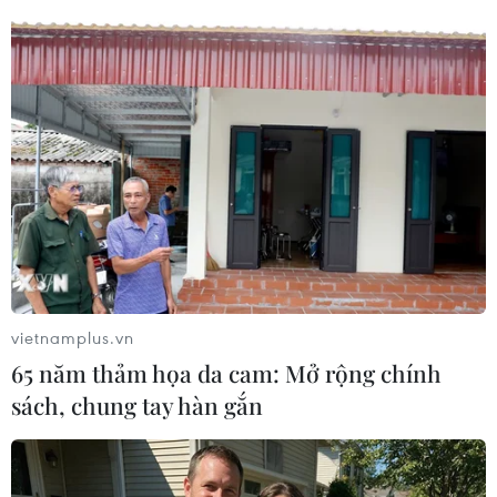
Nhà sưu tầm báo Nguyễn Phi Dũng phát biểu. (Ảnh: Minh
Quyết/TTXVN)
vietnamplus.vn
65 năm thảm họa da cam: Mở rộng chính
sách, chung tay hàn gắn