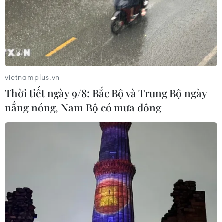
Sách ảnh “100 năm báo chí Cách mạng Việt Nam 1925-2025”
vừa ra mắt. (Ảnh: Minh Quyết/TTXVN)
vietnamplus.vn
Thời tiết ngày 9/8: Bắc Bộ và Trung Bộ ngày
nắng nóng, Nam Bộ có mưa dông
Đại biểu tham dự lễ ra mắt sách. (Ảnh: Minh Quyết/TTXVN)
(TTXVN/Vietnam+)