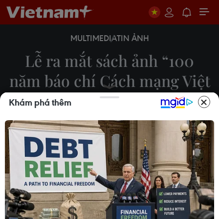
MULTIMEDIA
TIN ẢNH
Lễ ra mắt sách ảnh “100
năm báo chí Cách mạng Việt
Nam 1925-2025”
Khám phá thêm
10/06/2025 04:31
Sáng 10/6, tại Trung tâm Thông tấn Quốc gia (Hà
Nội), Ban Tuyên giáo và Dân vận Trung ương phối
hợp với Thông tấn xã Việt Nam tổ chức Lễ ra mắt
sách ảnh “100 năm báo chí Cách mạng Việt Nam
1925-2025.”