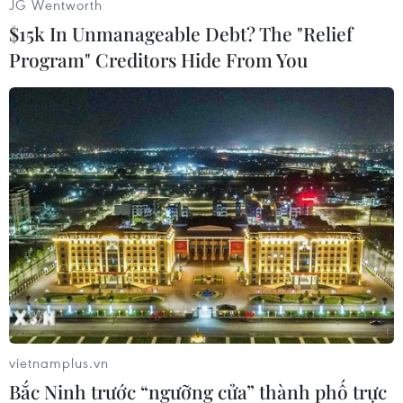
JG Wentworth
$15k In Unmanageable Debt? The "Relief
Program" Creditors Hide From You
Ông Lê Quốc Minh, Chủ tịch Hội Nhà báo Việt Nam, Tổng biên
tập báo Nhân dân phát biểu. (Ảnh: Minh Quyết/TTXVN)
vietnamplus.vn
Bắc Ninh trước “ngưỡng cửa” thành phố trực