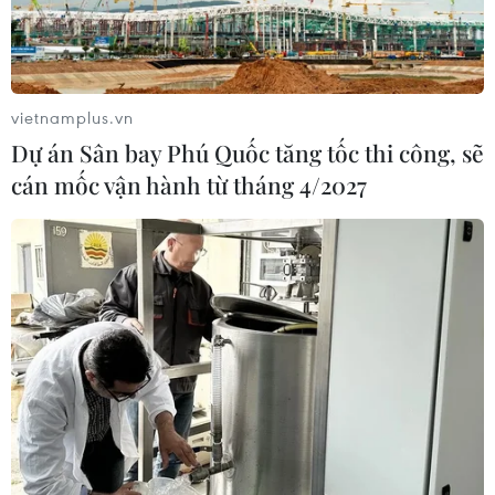
07/08/2026 04:39
Nghệ nhân Đặng Văn Hậu
thổi sức sống mới cho nghệ thuật tò
vietnamplus.vn
he truyền thống
Dự án Sân bay Phú Quốc tăng tốc thi công, sẽ
07/08/2026 03:19
cán mốc vận hành từ tháng 4/2027
Bảo tàng Cát Tottori của Nhật
Bản - nơi cát trở thành nghệ thuật
độc đáo
07/08/2026 02:14
Chủ tịch Quốc hội Trần
Thanh Mẫn tiếp Đại sứ Malaysia tại
Việt Nam
06/08/2026 11:16