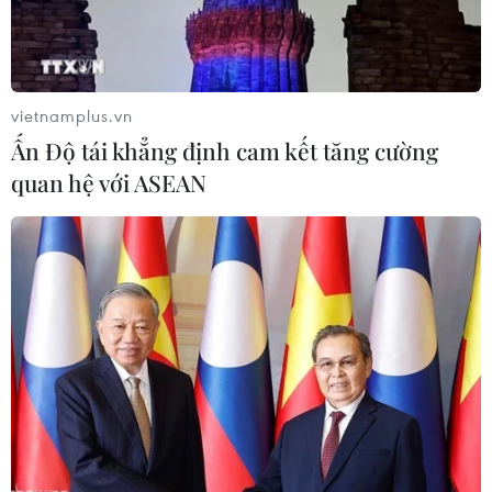
vietnamplus.vn
Ấn Độ tái khẳng định cam kết tăng cường
quan hệ với ASEAN
#Trung tâm Thông tấn Quốc gia
#Thông tấn xã Việt Nam
#Ngày Báo chí Cách mạng Việt Nam
TP. Hà Nội