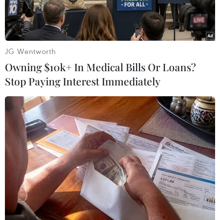
JG Wentworth
Owning $10k+ In Medical Bills Or Loans?
Stop Paying Interest Immediately
Quang cảnh Lễ ra mắt sách ảnh “100 năm báo chí Cách mạng
Việt Nam 1925-2025." (Ảnh: Minh Quyết/TTXVN)