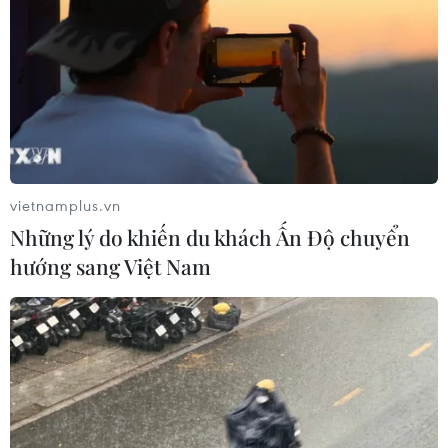
Sách ảnh “100 năm báo chí Cách mạng Việt Nam 1925-2025”
vừa ra mắt. (Ảnh: Minh Quyết/TTXVN)
vietnamplus.vn
Những lý do khiến du khách Ấn Độ chuyển
hướng sang Việt Nam