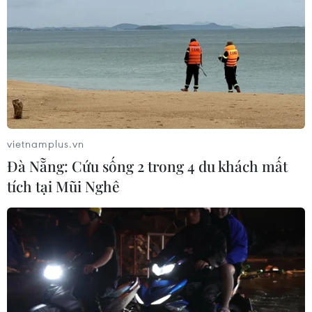
động cho nhà phát triển
06/08/2026 06:40
Doanh thu AI của Microsoft phụ
thuộc phần lớn vào đối tác OpenAI
06/08/2026 06:31
vietnamplus.vn
Đà Nẵng: Cứu sống 2 trong 4 du khách mất
tích tại Mũi Nghê
Xem thêm
CƠ QUAN CHỦ QUẢN: THÔNG TẤN XÃ VIỆT NAM