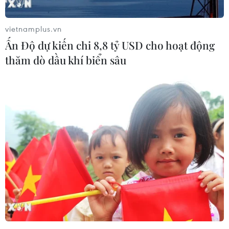
07/08/2026 10:33
vietnamplus.vn
Hạ tầng AI - động lực tăng trưởng
Ấn Độ dự kiến chi 8,8 tỷ USD cho hoạt động
mới của Đông Nam Á
thăm dò dầu khí biển sâu
07/08/2026 10:19
Quân khu 7 đẩy mạnh ứng dụng
khoa học-công nghệ trong tìm kiếm,
quy tập hài cốt liệt sỹ
07/08/2026 08:45
Những định hướng lớn
trong thực hiện Nghị quyết 57-
NQ/TW
07/08/2026 08:18