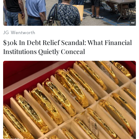
minh viễnthông quốc tế (ITU) và Ban Thư ký
Công ước Basel về kiểm soát lưu thông
xuyênbiên giới và loại bỏ các chất thải độc hại
(SBC) nhằm bảo vệ môi trường khỏi tácđộng
JG Wentworth
nguy hiểm của loại rác thải này.
$30k In Debt Relief Scandal: What Financial
Institutions Quietly Conceal
Liên hợp quốc nhấn mạnh, sự phổ biến toàn
cầu các thiết bị điện và điện tửđã làm tăng lo
ngại quốc tế về tác động tiêu cực của các quá
trình quản lý, xửlý và loại bỏ không phù hợp các
loại rác thải điện và điện tử. Những rác thảinày
chứa các chất độc hại được sử dụng trong quá
trình chế tạo có thể gây ônhiễm môi trường và
gây hại cho sức khoẻ con người trên quy mô
rộng lớn.