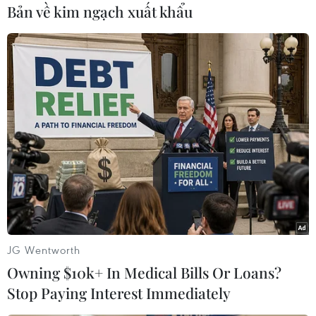
đến rác thải điện tử thông qua một đường lối
Bản về kim ngạch xuất khẩu
thống nhấtvà thực tế giữa ITU, SBC, ngành công
nghiệp tái chế rác thải và các nhà hoạchđịnh
chính sách môi trường./.
(TTXVN)
JG Wentworth
Owning $10k+ In Medical Bills Or Loans?
Stop Paying Interest Immediately