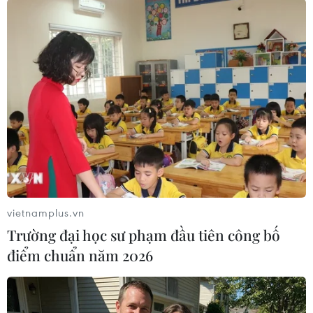
#Liên hợp quốc
#Rác thải điện tử
#Ô nhiễm môi trường
#Tái chế
Theo dõi VietnamPlus
vietnamplus.vn
Trường đại học sư phạm đầu tiên công bố
điểm chuẩn năm 2026
TIN CÙNG CHUYÊN MỤC
Cơ hội và bài toán chính sách cho