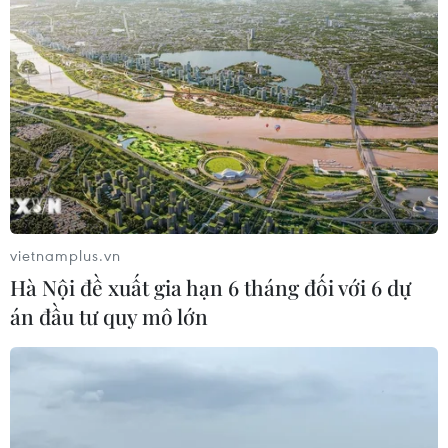
Trung Quốc vận hành giàn phát điện
gió nổi đầu tiên chịu được bão cấp 17
06/08/2026 11:20
Cao điểm "100 ngày chuyển đổi số":
Chuyển động từ cơ sở
06/08/2026 09:48
vietnamplus.vn
Hà Nội đề xuất gia hạn 6 tháng đối với 6 dự
Israel và Việt Nam hợp tác trong
án đầu tư quy mô lớn
ngành bán dẫn và công nghệ cao
06/08/2026 09:40
Meta tung công cụ AI lập trình tự