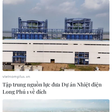
Phát hiện lỗ hổng bảo mật nghiêm
trọng trên loạt trình duyệt tích hợp
AI
06/08/2026 15:57
Thành lập Hội đồng cấp Nhà nước
xét tặng các giải thưởng khoa học và
công nghệ
06/08/2026 14:19
vietnamplus.vn
Đến năm 2030, Việt Nam làm chủ ít
Tập trung nguồn lực đưa Dự án Nhiệt điện
nhất 4 công nghệ chiến lược
Long Phú 1 về đích
06/08/2026 12:58