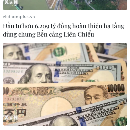
vietnamplus.vn
Đầu tư hơn 6.209 tỷ đồng hoàn thiện hạ tầng
dùng chung Bến cảng Liên Chiểu
Làn sóng phản đối lan
Nhận định Campuchia vs
khắp châu Âu, FIFA đối
Timor Leste: Trận chiến vì
diện yêu cầu cải tổ
3 điểm danh dự cho "Các
chiến binh Angkor"
03/08/2026 05:01
03/08/2026 03:30
ASEAN Cup 2026: Đội
Lịch thi đấu ASEAN Cup
tuyển Việt Nam sẵn sàng
2026 ngày 3/8: Việt Nam