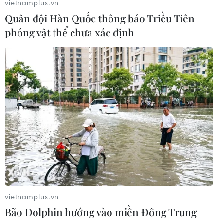
đội hòa nhau 2-2 ở 120 phút thi đấu.
vietnamplus.vn
Quân đội Hàn Quốc thông báo Triều Tiên
Video Liverpool ăn mừng Siêu cúp châu 2019
phóng vật thể chưa xác định
trong phòng thay đồ. (Nguồn: Dugout)
Phương Trang
vietnamplus.vn
(Vietnam+)
Bão Dolphin hướng vào miền Đông Trung