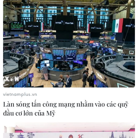
Xem trực tiếp trận Thái
Đình Bắc gây thất vọng
Lan-Malaysia tại ASEAN
trước Singapore, điều gì
Cup 2026 trên kênh nào?
đang xảy ra với tuyển Việt
Nam?
01/08/2026 08:41
01/08/2026 03:00
vietnamplus.vn
Làn sóng tấn công mạng nhằm vào các quỹ
đầu cơ lớn của Mỹ
ASEAN Cup 2026: Việt Nam
HLV Kim Sang-sik nói
đứt chuỗi toàn thắng, đối
thẳng về Đình Bắc sau khi