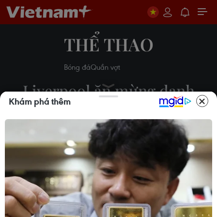
THỂ THAO
Bóng đá
Quần vợt
Liverpool ăn mừng danh
Khám phá thêm
hiệu Siêu cúp châu Âu trong
phòng thay đồ
Phương Trang
15/08/2019 10:37