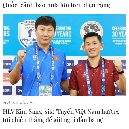
Quốc, cảnh báo mưa lớn trên diện rộng
#Liverpool
#Chelsea
#Siêu cúp châu Âu
vietnamplus.vn
#Phòng thay đồ
HLV Kim Sang-sik: 'Tuyển Việt Nam hướng
tới chiến thắng để giữ ngôi đầu bảng'